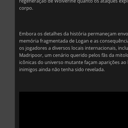
regeneração de Wolverine quanto os ataques expl
corpo.
Embora os detalhes da história permaneçam envolt
memória fragmentada de Logan e as consequências 
os jogadores a diversos locais internacionais, in
Madripoor, um cenário querido pelos fãs da mitol
icônicas do universo mutante façam aparições ao l
inimigos ainda não tenha sido revelada.