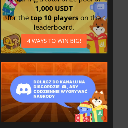
1,000 USDT
for the
top 10 players
on the
leaderboard.
4 WAYS TO WIN BIG!