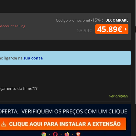
-15% :
Código promocional
DLCOMPARE
Account selling
45.89€
53.99€
 ligar-se na
sua conta
ançamento do filme???
Ver original