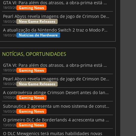
GTA VI: Para além dos atrasos, a obra-prima está quase a chegar
Gaming News
18/03/26
Pearl Abyss revela imagens de jogo de Crimson Desert para a PS5
New Game Releases
18/03/26
A atualização da Nintendo Switch 2 traz o Modo Portátil aos jogos mais antigos da Switch
Notícias de Hardware
18/03/26
NOTÍCIAS, OPORTUNIDADES
GTA VI: Para além dos atrasos, a obra-prima está quase a chegar
Gaming News
18/03/26
Pearl Abyss revela imagens de jogo de Crimson Desert para a PS5
New Game Releases
18/03/26
A controvérsia atinge Crimson Desert antes do lançamento
Gaming News
17/03/26
Subnautica 2 apresenta um novo sistema de construção de bases
Gaming News
16/03/26
O primeiro DLC de Borderlands 4 acrescenta uma nova personagem e muito mais
Gaming News
13/03/26
O DLC Mewgenics terá muitas habilidades novas