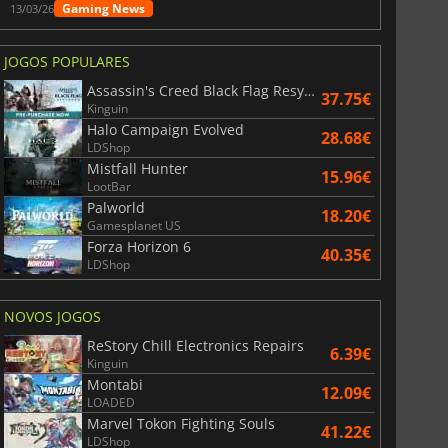
Gaming News
13/03/26
JOGOS POPULARES
Assassin's Creed Black Flag Resynced
37.75€
Kinguin
Halo Campaign Evolved
28.68€
LDShop
Mistfall Hunter
15.96€
LootBar
Palworld
18.20€
Gamesplanet US
Forza Horizon 6
40.35€
LDShop
NOVOS JOGOS
ReStory Chill Electronics Repairs
6.39€
Kinguin
Montabi
12.09€
LOADED
Marvel Tokon Fighting Souls
41.22€
LDShop