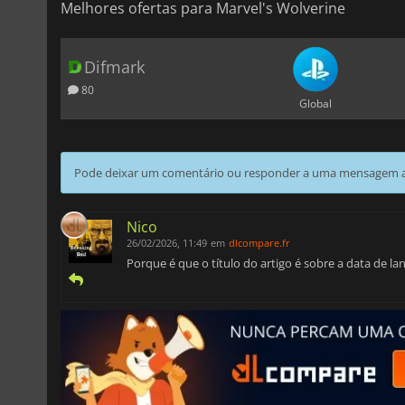
Melhores ofertas para Marvel's Wolverine
Difmark
80
Global
Pode deixar um comentário ou responder a uma mensagem ao
Nico
26/02/2026, 11:49
em
dlcompare.fr
Porque é que o título do artigo é sobre a data de l