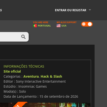
AS
ENTRAR OU REGISTAR
YOU ARE HERE
WE ALSO SUPPORT
Dark
PORTUGAL
USA
mode
INFORMAÇÕES TÉCNICAS
Site oficial
Categorias :
Aventura
,
Hack & Slash
Editor : Sony Interactive Entertainment
Estúdio : Insomniac Games
Modo(s) : Solo
Data de Lançamento : 15 de setembro de 2026