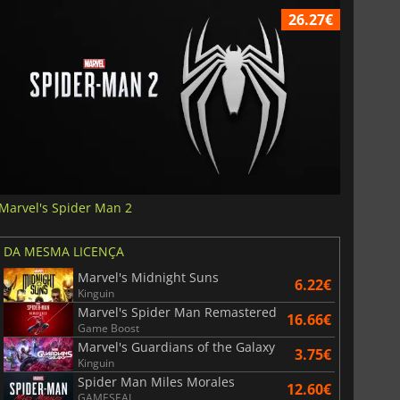
26.27€
Marvel's Spider Man 2
DA MESMA LICENÇA
Marvel's Midnight Suns
6.22€
Kinguin
Marvel's Spider Man Remastered
16.66€
Game Boost
Marvel's Guardians of the Galaxy
3.75€
Kinguin
Spider Man Miles Morales
12.60€
GAMESEAL