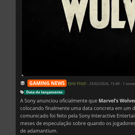
GAMING NEWS
Fyra Frost
-
25/02/2026, 15:49
- 1 come
Data de lançamento
A Sony anunciou oficialmente que
Marvel’s Wolve
colocando finalmente uma data concreta em um do
comunicado foi feito pela Sony Interactive Ente
meses de especulação sobre quando os jogadores
de adamantium.