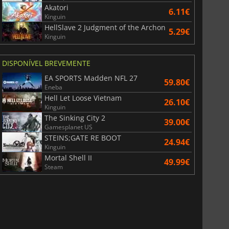
Akatori
6.11€
Kinguin
HellSlave 2 Judgment of the Archon
5.29€
Kinguin
DISPONÍVEL BREVEMENTE
EA SPORTS Madden NFL 27
59.80€
Eneba
Hell Let Loose Vietnam
26.10€
Kinguin
The Sinking City 2
39.00€
Gamesplanet US
STEINS;GATE RE BOOT
24.94€
Kinguin
Mortal Shell II
49.99€
Steam