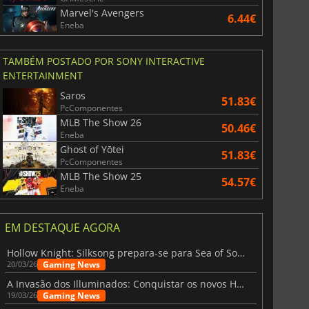
Marvel's Avengers
6.44€
Eneba
TAMBÉM POSTADO POR SONY INTERACTIVE
ENTERTAINMENT
Saros
51.83€
PcComponentes
MLB The Show 26
50.46€
Eneba
Ghost of Yōtei
51.83€
PcComponentes
MLB The Show 25
54.57€
Eneba
EM DESTAQUE AGORA
Hollow Knight: Silksong prepara-se para Sea of Sorrow com um patch
Gaming News
20/03/26
A Invasão dos Illuminados: Conquistar os novos Helldivers 2 Atualização!
Gaming News
19/03/26