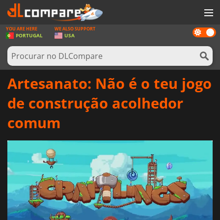
YOU ARE HERE
WE ALSO SUPPORT
Dark
JOGOS
PORTUGAL
USA
mode
GAME CARDS
SOFTWARE
Artesanato: Não é o teu jogo
REWARDS
de construção acolhedor
HARDWARE
comum
NOTÍCIAS
ENTRAR OU REGISTAR