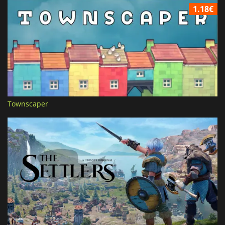
1.18€
Townscaper