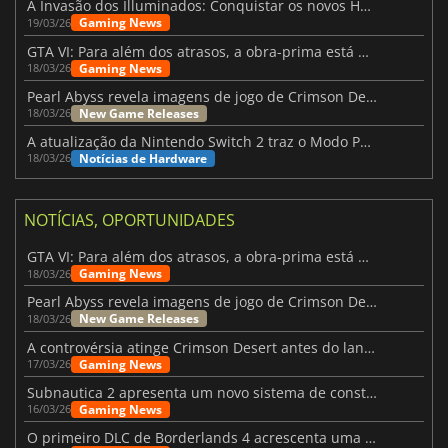
A Invasão dos Illuminados: Conquistar os novos Helldivers 2 Atualização!
Gaming News
19/03/26
GTA VI: Para além dos atrasos, a obra-prima está quase a chegar
Gaming News
18/03/26
Pearl Abyss revela imagens de jogo de Crimson Desert para a PS5
New Game Releases
18/03/26
A atualização da Nintendo Switch 2 traz o Modo Portátil aos jogos mais antigos da Switch
Notícias de Hardware
18/03/26
NOTÍCIAS, OPORTUNIDADES
GTA VI: Para além dos atrasos, a obra-prima está quase a chegar
Gaming News
18/03/26
Pearl Abyss revela imagens de jogo de Crimson Desert para a PS5
New Game Releases
18/03/26
A controvérsia atinge Crimson Desert antes do lançamento
Gaming News
17/03/26
Subnautica 2 apresenta um novo sistema de construção de bases
Gaming News
16/03/26
O primeiro DLC de Borderlands 4 acrescenta uma nova personagem e muito mais