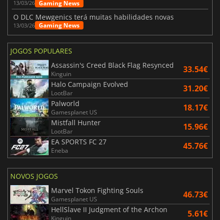
Gaming News
13/03/26
O DLC Mewgenics terá muitas habilidades novas
Gaming News
13/03/26
JOGOS POPULARES
Assassin's Creed Black Flag Resynced
33.54€
Kinguin
Halo Campaign Evolved
31.20€
LootBar
Palworld
18.17€
Gamesplanet US
Mistfall Hunter
15.96€
LootBar
EA SPORTS FC 27
45.76€
Eneba
NOVOS JOGOS
Marvel Tokon Fighting Souls
46.73€
Gamesplanet US
HellSlave II Judgment of the Archon
5.61€
Kinguin