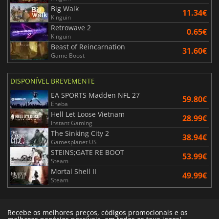
Big Walk
11.34€
Kinguin
Retrowave 2
0.65€
Kinguin
Beast of Reincarnation
31.60€
Game Boost
DISPONÍVEL BREVEMENTE
EA SPORTS Madden NFL 27
59.80€
Eneba
Hell Let Loose Vietnam
28.99€
Instant Gaming
The Sinking City 2
38.94€
Gamesplanet US
STEINS;GATE RE BOOT
53.99€
Steam
Mortal Shell II
49.99€
Steam
Recebe os melhores preços, códigos promocionais e os