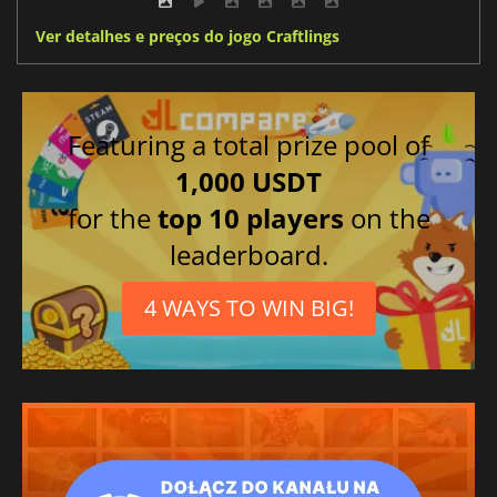
Ver detalhes e preços do jogo Craftlings
Featuring a total prize pool of
1,000 USDT
for the
top 10 players
on the
leaderboard.
4 WAYS TO WIN BIG!