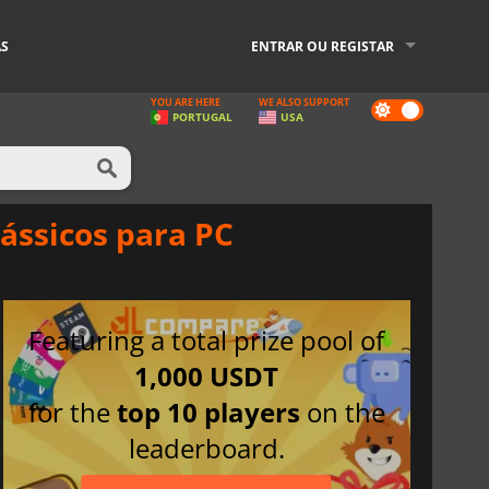
AS
ENTRAR OU REGISTAR
YOU ARE HERE
WE ALSO SUPPORT
Dark
PORTUGAL
USA
mode
ássicos para PC
Featuring a total prize pool of
1,000 USDT
for the
top 10 players
on the
leaderboard.