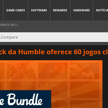
S
GAME CARDS
SOFTWARE
REWARDS
HARDWARE
NOTÍCI
ERECE UM Ó ...
k da Humble oferece 60 jogos cl