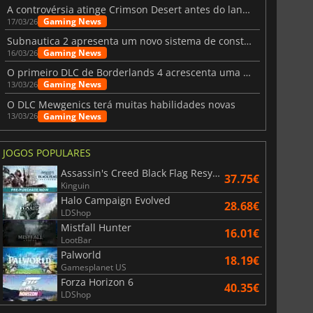
A controvérsia atinge Crimson Desert antes do lançamento
Gaming News
17/03/26
Subnautica 2 apresenta um novo sistema de construção de bases
Gaming News
16/03/26
O primeiro DLC de Borderlands 4 acrescenta uma nova personagem e muito mais
Gaming News
13/03/26
O DLC Mewgenics terá muitas habilidades novas
Gaming News
13/03/26
JOGOS POPULARES
Assassin's Creed Black Flag Resynced
37.75€
Kinguin
Halo Campaign Evolved
28.68€
LDShop
Mistfall Hunter
16.01€
LootBar
Palworld
18.19€
Gamesplanet US
Forza Horizon 6
40.35€
LDShop