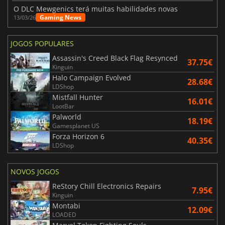
O DLC Mewgenics terá muitas habilidades novas
Gaming News
13/03/26
JOGOS POPULARES
Assassin's Creed Black Flag Resynced
37.75€
Kinguin
Halo Campaign Evolved
28.68€
LDShop
Mistfall Hunter
16.01€
LootBar
Palworld
18.19€
Gamesplanet US
Forza Horizon 6
40.35€
LDShop
NOVOS JOGOS
ReStory Chill Electronics Repairs
7.95€
Kinguin
Montabi
12.09€
LOADED