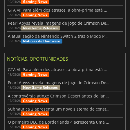
Gaming News
19/03/26
GTA VI: Para além dos atrasos, a obra-prima está quase a chegar
Gaming News
18/03/26
Pearl Abyss revela imagens de jogo de Crimson Desert para a PS5
New Game Releases
18/03/26
A atualização da Nintendo Switch 2 traz o Modo Portátil aos jogos mais antigos da Switch
Notícias de Hardware
18/03/26
NOTÍCIAS, OPORTUNIDADES
GTA VI: Para além dos atrasos, a obra-prima está quase a chegar
Gaming News
18/03/26
Pearl Abyss revela imagens de jogo de Crimson Desert para a PS5
New Game Releases
18/03/26
A controvérsia atinge Crimson Desert antes do lançamento
Gaming News
17/03/26
Subnautica 2 apresenta um novo sistema de construção de bases
Gaming News
16/03/26
O primeiro DLC de Borderlands 4 acrescenta uma nova personagem e muito mais
Gaming News
13/03/26