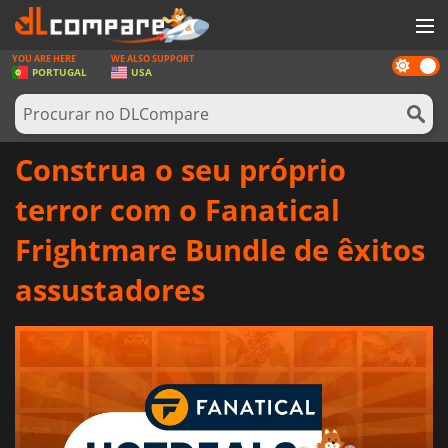
YOU ARE HERE
WE ALSO SUPPORT
Dark
JOGOS
PORTUGAL
USA
mode
GAME CARDS
SOFTWARE
Construa o seu próprio
REWARDS
terror com o Fanatical
HARDWARE
Frightmare Bundle de êxitos
NOTÍCIAS
assustadores
ENTRAR OU REGISTAR