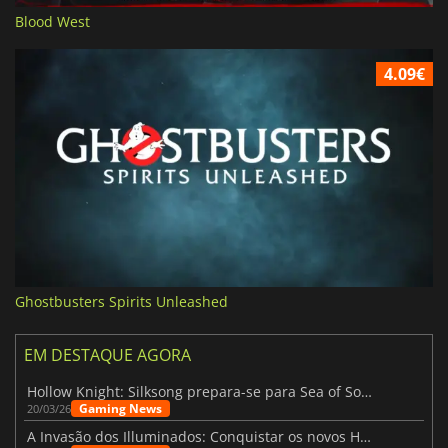
Blood West
4.09€
Ghostbusters Spirits Unleashed
EM DESTAQUE AGORA
Hollow Knight: Silksong prepara-se para Sea of Sorrow com um patch
Gaming News
20/03/26
A Invasão dos Illuminados: Conquistar os novos Helldivers 2 Atualização!