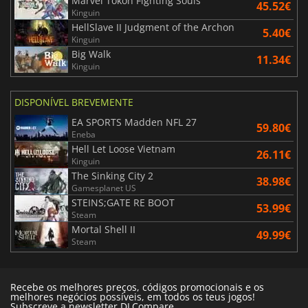
Marvel Tokon Fighting Souls
45.52€
Kinguin
HellSlave II Judgment of the Archon
5.40€
Kinguin
Big Walk
11.34€
Kinguin
DISPONÍVEL BREVEMENTE
EA SPORTS Madden NFL 27
59.80€
Eneba
Hell Let Loose Vietnam
26.11€
Kinguin
The Sinking City 2
38.98€
Gamesplanet US
STEINS;GATE RE BOOT
53.99€
Steam
Mortal Shell II
49.99€
Steam
Recebe os melhores preços, códigos promocionais e os
melhores negócios possíveis, em todos os teus jogos!
Subscreve a newsletter DLCompare