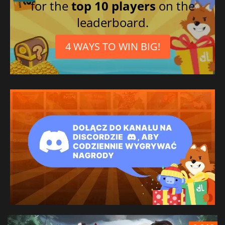
for the
top 10 players
on the
leaderboard.
4 WAYS TO WIN BIG!