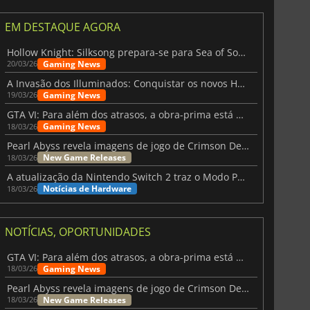
EM DESTAQUE AGORA
Hollow Knight: Silksong prepara-se para Sea of Sorrow com um patch
Gaming News
20/03/26
A Invasão dos Illuminados: Conquistar os novos Helldivers 2 Atualização!
Gaming News
19/03/26
GTA VI: Para além dos atrasos, a obra-prima está quase a chegar
Gaming News
18/03/26
Pearl Abyss revela imagens de jogo de Crimson Desert para a PS5
New Game Releases
18/03/26
A atualização da Nintendo Switch 2 traz o Modo Portátil aos jogos mais antigos da Switch
Notícias de Hardware
18/03/26
NOTÍCIAS, OPORTUNIDADES
GTA VI: Para além dos atrasos, a obra-prima está quase a chegar
Gaming News
18/03/26
Pearl Abyss revela imagens de jogo de Crimson Desert para a PS5
New Game Releases
18/03/26