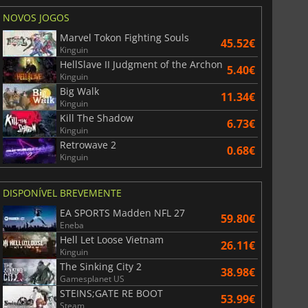
NOVOS JOGOS
Marvel Tokon Fighting Souls
45.52€
Kinguin
HellSlave II Judgment of the Archon
5.40€
Kinguin
Big Walk
11.34€
Kinguin
Kill The Shadow
6.73€
Kinguin
Retrowave 2
0.68€
Kinguin
DISPONÍVEL BREVEMENTE
EA SPORTS Madden NFL 27
59.80€
Eneba
Hell Let Loose Vietnam
26.11€
Kinguin
The Sinking City 2
38.98€
Gamesplanet US
STEINS;GATE RE BOOT
53.99€
Steam