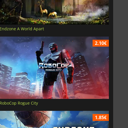
Endzone A World Apart
2.10€
RoboCop Rogue City
1.85€