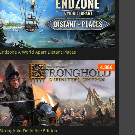
Endzone A World Apart Distant Places
4.88€
Stronghold Definitive Edition