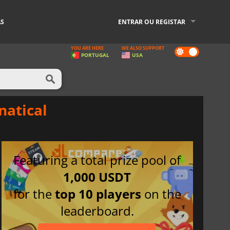
AS
ENTRAR OU REGISTAR
YOU ARE HERE
WE ALSO SUPPORT
Dark
PORTUGAL
USA
mode
natical
Featuring a total prize pool of
1,000 USDT
for the
top 10 players
on the
leaderboard.