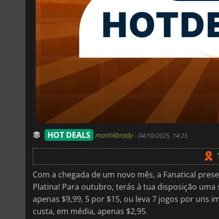
HOT DEALS
manhkbrady
-
04/10/2025, 14:25
Com a chegada de um novo mês, a Fanatical pres
Platina! Para outubro, terás à tua disposição uma s
apenas $9,99, 5 por $15, ou leva 7 jogos por uns i
custa, em média, apenas $2,95.