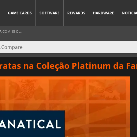
S
GAME CARDS
SOFTWARE
REWARDS
HARDWARE
NOTÍCI
COM 15 C ...
atas na Coleção Platinum da Fa