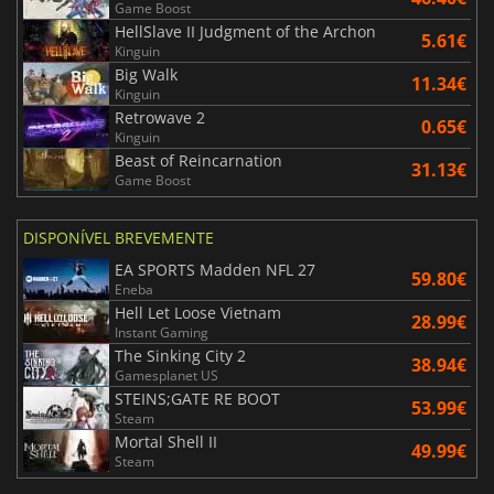
Game Boost
HellSlave II Judgment of the Archon
5.61€
Kinguin
Big Walk
11.34€
Kinguin
Retrowave 2
0.65€
Kinguin
Beast of Reincarnation
31.13€
Game Boost
DISPONÍVEL BREVEMENTE
EA SPORTS Madden NFL 27
59.80€
Eneba
Hell Let Loose Vietnam
28.99€
Instant Gaming
The Sinking City 2
38.94€
Gamesplanet US
STEINS;GATE RE BOOT
53.99€
Steam
Mortal Shell II
49.99€
Steam