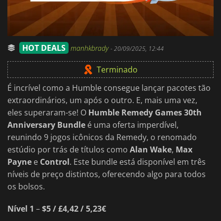
HOT DEALS
manhkbrady
-
20/09/2025, 12:44
Terminado
É incrível como a Humble consegue lançar pacotes tão
extraordinários, um após o outro. E, mais uma vez,
eles superaram-se! O
Humble Remedy Games 30th
Anniversary Bundle
é uma oferta imperdível,
reunindo 9 jogos icônicos da Remedy, o renomado
estúdio por trás de títulos como
Alan Wake
,
Max
Payne
e
Control
. Este bundle está disponível em três
níveis de preço distintos, oferecendo algo para todos
os bolsos.
Nível 1
–
$5 / £4,42 / 5,23€