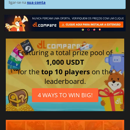
ligar-se na
sua conta
Featuring a total prize pool of
1,000 USDT
for the
top 10 players
on the
leaderboard.
4 WAYS TO WIN BIG!