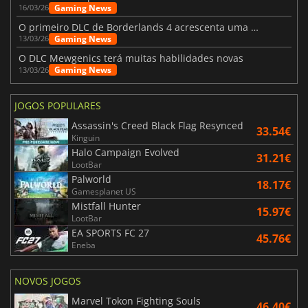
Gaming News
16/03/26
O primeiro DLC de Borderlands 4 acrescenta uma nova personagem e muito mais
Gaming News
13/03/26
O DLC Mewgenics terá muitas habilidades novas
Gaming News
13/03/26
JOGOS POPULARES
Assassin's Creed Black Flag Resynced
33.54€
Kinguin
Halo Campaign Evolved
31.21€
LootBar
Palworld
18.17€
Gamesplanet US
Mistfall Hunter
15.97€
LootBar
EA SPORTS FC 27
45.76€
Eneba
NOVOS JOGOS
Marvel Tokon Fighting Souls
46.40€