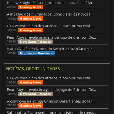
Hollow Knight: Silksong prepara-se para Sea of Sorrow com um patch
Gaming News
20/03/26
A Invasão dos Illuminados: Conquistar os novos Helldivers 2 Atualização!
Gaming News
19/03/26
GTA VI: Para além dos atrasos, a obra-prima está quase a chegar
Gaming News
18/03/26
Pearl Abyss revela imagens de jogo de Crimson Desert para a PS5
New Game Releases
18/03/26
A atualização da Nintendo Switch 2 traz o Modo Portátil aos jogos mais antigos da Switch
Notícias de Hardware
18/03/26
NOTÍCIAS, OPORTUNIDADES
GTA VI: Para além dos atrasos, a obra-prima está quase a chegar
Gaming News
18/03/26
Pearl Abyss revela imagens de jogo de Crimson Desert para a PS5
New Game Releases
18/03/26
A controvérsia atinge Crimson Desert antes do lançamento
Gaming News
17/03/26
Subnautica 2 apresenta um novo sistema de construção de bases