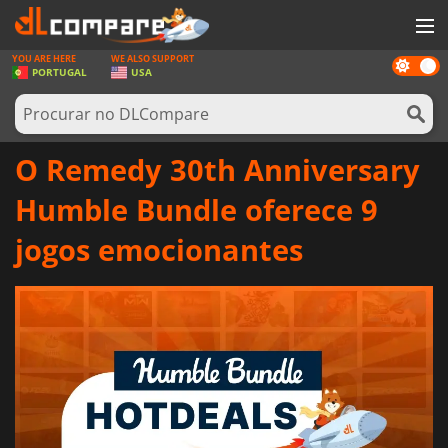
YOU ARE HERE
WE ALSO SUPPORT
Dark
JOGOS
PORTUGAL
USA
mode
GAME CARDS
SOFTWARE
O Remedy 30th Anniversary
REWARDS
Humble Bundle oferece 9
HARDWARE
jogos emocionantes
NOTÍCIAS
ENTRAR OU REGISTAR