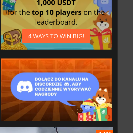
1,000 USDT
for the
top 10 players
on the
leaderboard.
4 WAYS TO WIN BIG!