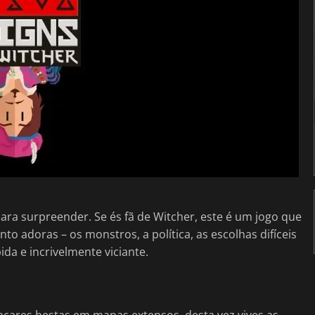
ara surpreender. Se és fã de Witcher, este é um jogo que
to adoras – os monstros, a política, as escolhas difíceis
ida e incrivelmente viciante.
çares bestas em mapas extensos, desta vez vives as