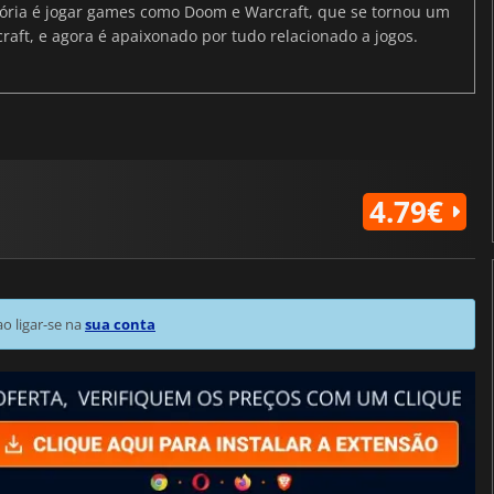
ria é jogar games como Doom e Warcraft, que se tornou um
raft, e agora é apaixonado por tudo relacionado a jogos.
4.79€
 ligar-se na
sua conta