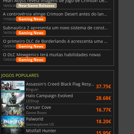
Pearl Abyss revela imagens de jogo de Crimson Desert para a PS5
New Game Releases
18/03/26
A controvérsia atinge Crimson Desert antes do lançamento
Gaming News
17/03/26
Subnautica 2 apresenta um novo sistema de construção de bases
Gaming News
16/03/26
O primeiro DLC de Borderlands 4 acrescenta uma nova personagem e muito mais
Gaming News
13/03/26
O DLC Mewgenics terá muitas habilidades novas
Gaming News
13/03/26
JOGOS POPULARES
Assassin's Creed Black Flag Resynced
37.75€
Kinguin
Halo Campaign Evolved
28.68€
LDShop
Corsair Cove
16.77€
Game Boost
Palworld
18.20€
Gamesplanet US
Mistfall Hunter
15.95€