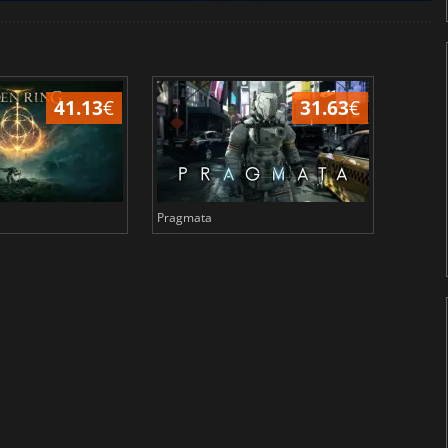
41.13
€
31.63
€
Pragmata
Total 