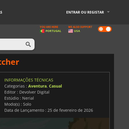
AS
ENTRAR OU REGISTAR
YOU ARE HERE
WE ALSO SUPPORT
Dark
PORTUGAL
USA
mode
tcher
INFORMAÇÕES TÉCNICAS
Categorias :
Aventura
,
Casual
Editor : Devolver Digital
Estúdio : Nerial
Modo(s) : Solo
Data de Lançamento : 25 de fevereiro de 2026