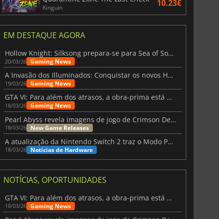
10.23€
Kinguin
EM DESTAQUE AGORA
Hollow Knight: Silksong prepara-se para Sea of Sorrow com um patch
Gaming News
20/03/26
A Invasão dos Illuminados: Conquistar os novos Helldivers 2 Atualização!
Gaming News
19/03/26
GTA VI: Para além dos atrasos, a obra-prima está quase a chegar
Gaming News
18/03/26
Pearl Abyss revela imagens de jogo de Crimson Desert para a PS5
New Game Releases
18/03/26
A atualização da Nintendo Switch 2 traz o Modo Portátil aos jogos mais antigos da Switch
Notícias de Hardware
18/03/26
NOTÍCIAS, OPORTUNIDADES
GTA VI: Para além dos atrasos, a obra-prima está quase a chegar
Gaming News
18/03/26