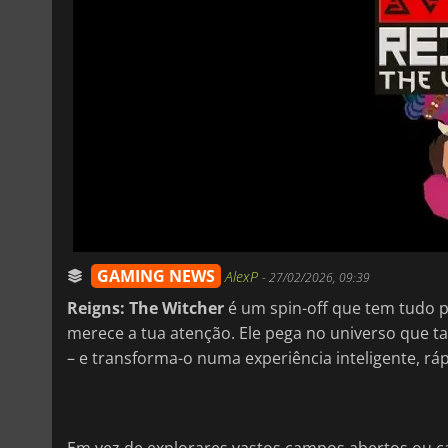
GAMING NEWS
AlexP
-
27/02/2026, 09:39
Reigns: The Witcher
é um spin-off que tem tudo p
merece a tua atenção. Ele pega no universo que tan
– e transforma-o numa experiência inteligente, ráp
Em vez de explorares vastos campos abertos ou ca