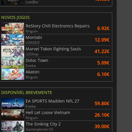
LootBar
NOVOS JOGOS
ReStory Chill Electronics Repairs
6.92€
6.75
€
15.48
€
Kinguin
Montabi
12.09€
LOADED
Marvel Tokon Fighting Souls
41.22€
LDShop
Doloc Town
5.09€
War WARHAMMER 3
Lies Of P
Eneba
Akatori
6.10€
Kinguin
DISPONÍVEL BREVEMENTE
EA SPORTS Madden NFL 27
59.80€
Eneba
Hell Let Loose Vietnam
26.10€
Kinguin
The Sinking City 2
39.00€
Gamesplanet US