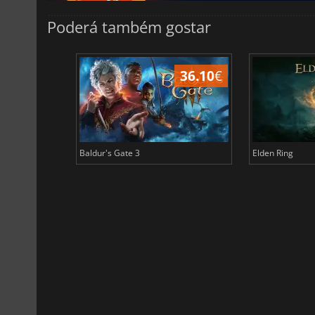
Poderá também gostar
45.02
€
36.10
€
Baldur's Gate 3
Elden Ring