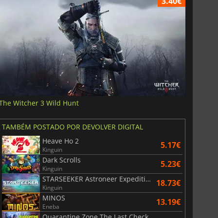
3.40€
The Witcher 3 Wild Hunt
TAMBÉM POSTADO POR DEVOLVER DIGITAL
Heave Ho 2
5.17€
Kinguin
Dark Scrolls
5.23€
Kinguin
STARSEEKER Astroneer Expeditions
18.73€
Kinguin
MINOS
13.19€
Eneba
Quarantine Zone The Last Check