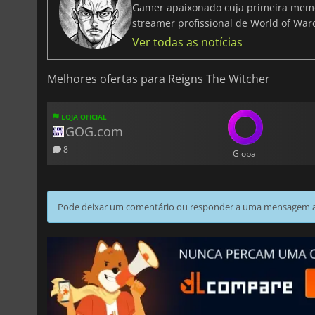
Gamer apaixonado cuja primeira memó
streamer profissional de World of Warc
Ver todas as notícias
Melhores ofertas para Reigns The Witcher
LOJA OFICIAL
GOG.com
8
Global
Pode deixar um comentário ou responder a uma mensagem ao