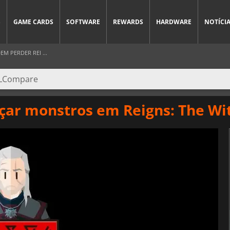
S
GAME CARDS
SOFTWARE
REWARDS
HARDWARE
NOTÍCI
M PERDER REI ...
çar monstros em Reigns: The Wi