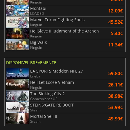
Kinguin
Montabi
12.09€
LOADED
Marvel Tokon Fighting Souls
45.52€
Kinguin
HellSlave II Judgment of the Archon
5.40€
Kinguin
Big Walk
11.34€
Kinguin
DISPONÍVEL BREVEMENTE
EA SPORTS Madden NFL 27
59.80€
Eneba
Hell Let Loose Vietnam
26.11€
Kinguin
The Sinking City 2
38.98€
Gamesplanet US
STEINS;GATE RE BOOT
53.99€
Steam
Mortal Shell II
49.99€
Steam