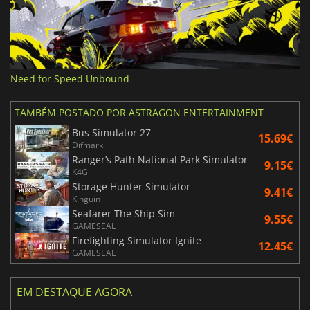
Need for Speed Unbound
TAMBÉM POSTADO POR ASTRAGON ENTERTAINMENT
Bus Simulator 27
15.69€
Difmark
Ranger’s Path National Park Simulator
9.15€
K4G
Storage Hunter Simulator
9.41€
Kinguin
Seafarer The Ship Sim
9.55€
GAMESEAL
Firefighting Simulator Ignite
12.45€
GAMESEAL
EM DESTAQUE AGORA