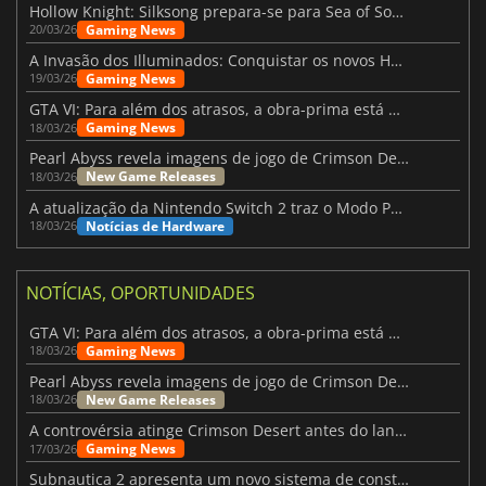
Hollow Knight: Silksong prepara-se para Sea of Sorrow com um patch
Gaming News
20/03/26
A Invasão dos Illuminados: Conquistar os novos Helldivers 2 Atualização!
Gaming News
19/03/26
GTA VI: Para além dos atrasos, a obra-prima está quase a chegar
Gaming News
18/03/26
Pearl Abyss revela imagens de jogo de Crimson Desert para a PS5
New Game Releases
18/03/26
A atualização da Nintendo Switch 2 traz o Modo Portátil aos jogos mais antigos da Switch
Notícias de Hardware
18/03/26
NOTÍCIAS, OPORTUNIDADES
GTA VI: Para além dos atrasos, a obra-prima está quase a chegar
Gaming News
18/03/26
Pearl Abyss revela imagens de jogo de Crimson Desert para a PS5
New Game Releases
18/03/26
A controvérsia atinge Crimson Desert antes do lançamento
Gaming News
17/03/26
Subnautica 2 apresenta um novo sistema de construção de bases