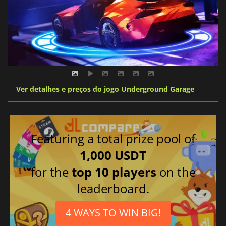
Ver detalhes e preços do jogo Underground Garage
Featuring a total prize pool of
1,000 USDT
for the
top 10 players
on the
leaderboard.
4 WAYS TO WIN BIG!