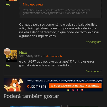
Nico escreveu :
c'est chatGPT qui écrit les articles ??? entre les erreurs
grammaticales et les phrases qui n'ont pas de sens.....
Obrigado pelo seu comentário e pela sua lealdade. Este
artigo foi originalmente escrito por um autor de língua
inglesa e depois traduzido, o que pode, de facto, explicar
algumas das imperfeições.
Ver original
Nico
30/01/2026, 08:35
em
dlcompare.fr
é o chatGPT que escreve os artigos???? entre os erros
gramaticais e as frases sem sentido.....
Ver original
Poderá também gostar