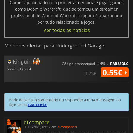
Gamer apaixonado cuja primeira memória é jogar games
como Doom e Warcraft, que se tornou um streamer
profissional de World of Warcraft, e agora é apaixonado
por tudo relacionado a jogos.
Ver todas as notícias
Melhores ofertas para Underground Garage
Kinguin
-24% :
Código promocional
RAB28DLC
Steam · Global
0.55€
0.73€
Pode deixar um comentário ou responder a uma mensagem ao
ligar-se na
sua conta
dLcompare
30/01/2026, 09:57
em
dlcompare.fr