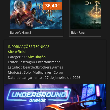
36.40
€
4
Baldur's Gate 3
Elden Ring
INFORMAÇÕES TÉCNICAS
Site oficial
Categorias :
Simulação
Editor : astragon Entertainment
Estúdio : BeardedBrothers.games
Modo(s) : Solo, Multiplayer, Co-op
Data de Lançamento : 27 de janeiro de 2026