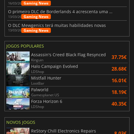
Gaming News
16/03/26
O primeiro DLC de Borderlands 4 acrescenta uma nova personagem e muito mais
Gaming News
13/03/26
O DLC Mewgenics terá muitas habilidades novas
Gaming News
13/03/26
JOGOS POPULARES
Assassin's Creed Black Flag Resynced
37.75€
Kinguin
Halo Campaign Evolved
28.68€
LDShop
Mistfall Hunter
16.01€
LootBar
Palworld
18.19€
Gamesplanet US
Forza Horizon 6
40.35€
LDShop
NOVOS JOGOS
ReStory Chill Electronics Repairs
8.03€