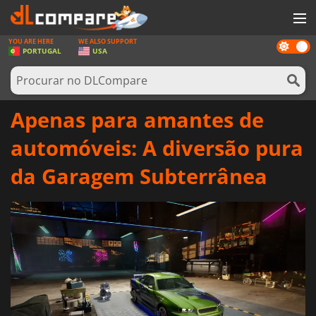
YOU ARE HERE
WE ALSO SUPPORT
Dark
JOGOS
PORTUGAL
USA
mode
GAME CARDS
SOFTWARE
Apenas para amantes de
REWARDS
automóveis: A diversão pura
HARDWARE
da Garagem Subterrânea
NOTÍCIAS
ENTRAR OU REGISTAR