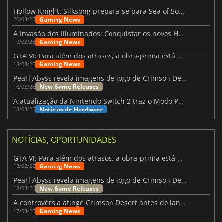
Hollow Knight: Silksong prepara-se para Sea of Sorrow com um patch
Gaming News
20/03/26
A Invasão dos Illuminados: Conquistar os novos Helldivers 2 Atualização!
Gaming News
19/03/26
GTA VI: Para além dos atrasos, a obra-prima está quase a chegar
Gaming News
18/03/26
Pearl Abyss revela imagens de jogo de Crimson Desert para a PS5
New Game Releases
18/03/26
A atualização da Nintendo Switch 2 traz o Modo Portátil aos jogos mais antigos da Switch
Notícias de Hardware
18/03/26
NOTÍCIAS, OPORTUNIDADES
GTA VI: Para além dos atrasos, a obra-prima está quase a chegar
Gaming News
18/03/26
Pearl Abyss revela imagens de jogo de Crimson Desert para a PS5
New Game Releases
18/03/26
A controvérsia atinge Crimson Desert antes do lançamento
Gaming News
17/03/26