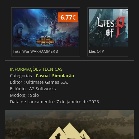
6.77
€
1
Total War WARHAMMER 3
Lies Of P
INFORMAÇÕES TÉCNICAS
Categorias :
Casual
,
Simulação
Editor : Ultimate Games S.A.
Estúdio : A2 Softworks
Modo(s) : Solo
Data de Lançamento : 7 de janeiro de 2026