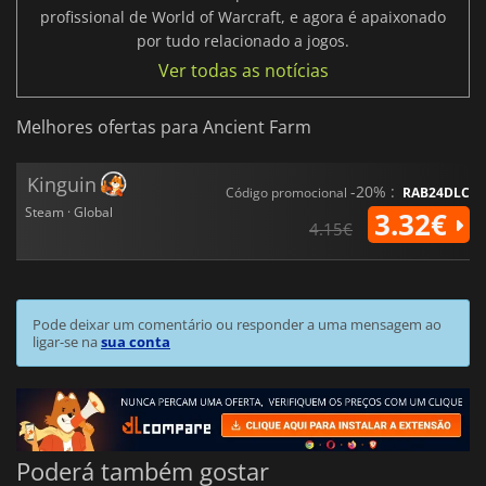
profissional de World of Warcraft, e agora é apaixonado
por tudo relacionado a jogos.
Ver todas as notícias
Melhores ofertas para Ancient Farm
Kinguin
-20% :
Código promocional
RAB24DLC
Steam · Global
3.32€
4.15€
Pode deixar um comentário ou responder a uma mensagem ao
ligar-se na
sua conta
Poderá também gostar