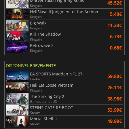
Marvel Tokon Fighting Souls
45.52€
Kinguin
HellSlave II Judgment of the Archon
5.40€
Kinguin
Big Walk
11.34€
Kinguin
Kill The Shadow
6.73€
Kinguin
Retrowave 2
0.68€
Kinguin
DISPONÍVEL BREVEMENTE
EA SPORTS Madden NFL 27
59.80€
Eneba
Hell Let Loose Vietnam
26.11€
Kinguin
The Sinking City 2
38.98€
Gamesplanet US
STEINS;GATE RE BOOT
53.99€
Steam
Mortal Shell II
49.99€
Steam