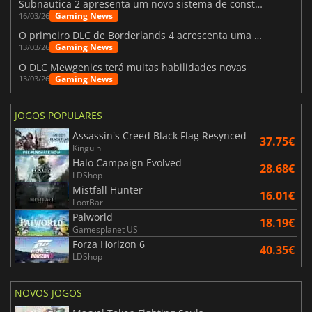
Subnautica 2 apresenta um novo sistema de construção de bases
Gaming News
16/03/26
O primeiro DLC de Borderlands 4 acrescenta uma nova personagem e muito mais
Gaming News
13/03/26
O DLC Mewgenics terá muitas habilidades novas
Gaming News
13/03/26
JOGOS POPULARES
Assassin's Creed Black Flag Resynced
37.75€
Kinguin
Halo Campaign Evolved
28.68€
LDShop
Mistfall Hunter
16.01€
LootBar
Palworld
18.19€
Gamesplanet US
Forza Horizon 6
40.35€
LDShop
NOVOS JOGOS