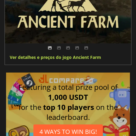
Ver detalhes e preços do jogo Ancient Farm
Featuring a total prize pool of
1,000 USDT
for the
top 10 players
on the
leaderboard.
4 WAYS TO WIN BIG!