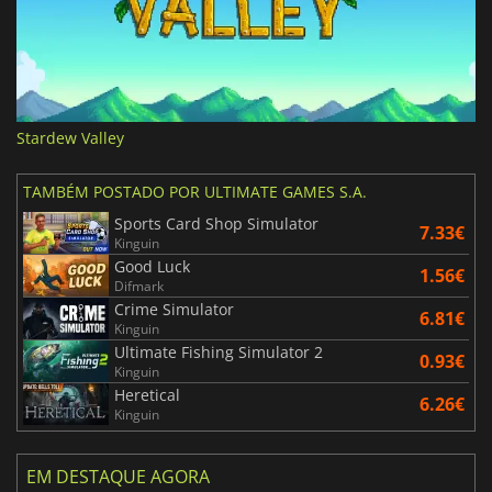
Stardew Valley
TAMBÉM POSTADO POR ULTIMATE GAMES S.A.
Sports Card Shop Simulator
7.33€
Kinguin
Good Luck
1.56€
Difmark
Crime Simulator
6.81€
Kinguin
Ultimate Fishing Simulator 2
0.93€
Kinguin
Heretical
6.26€
Kinguin
EM DESTAQUE AGORA