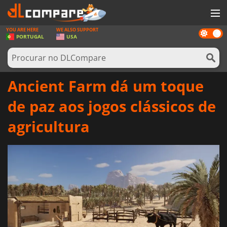
YOU ARE HERE
WE ALSO SUPPORT
Dark
JOGOS
PORTUGAL
USA
mode
GAME CARDS
SOFTWARE
Ancient Farm dá um toque
REWARDS
de paz aos jogos clássicos de
HARDWARE
agricultura
NOTÍCIAS
ENTRAR OU REGISTAR