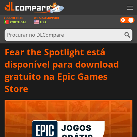
YOU ARE HERE
WE ALSO SUPPORT
Dark
JOGOS
PORTUGAL
USA
mode
GAME CARDS
SOFTWARE
Fear the Spotlight está
REWARDS
disponível para download
HARDWARE
gratuito na Epic Games
NOTÍCIAS
Store
ENTRAR OU REGISTAR