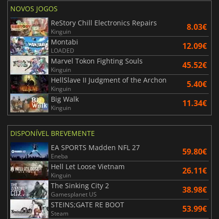
NOVOS JOGOS
ReStory Chill Electronics Repairs
8.03€
Kinguin
Montabi
12.09€
LOADED
Marvel Tokon Fighting Souls
45.52€
Kinguin
HellSlave II Judgment of the Archon
5.40€
Kinguin
Big Walk
11.34€
Kinguin
DISPONÍVEL BREVEMENTE
EA SPORTS Madden NFL 27
59.80€
Eneba
Hell Let Loose Vietnam
26.11€
Kinguin
The Sinking City 2
38.98€
Gamesplanet US
STEINS;GATE RE BOOT
53.99€
Steam