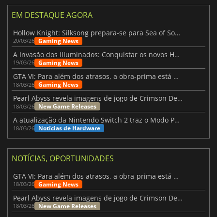
EM DESTAQUE AGORA
Hollow Knight: Silksong prepara-se para Sea of Sorrow com um patch
Gaming News
20/03/26
A Invasão dos Illuminados: Conquistar os novos Helldivers 2 Atualização!
Gaming News
19/03/26
GTA VI: Para além dos atrasos, a obra-prima está quase a chegar
Gaming News
18/03/26
Pearl Abyss revela imagens de jogo de Crimson Desert para a PS5
New Game Releases
18/03/26
A atualização da Nintendo Switch 2 traz o Modo Portátil aos jogos mais antigos da Switch
Notícias de Hardware
18/03/26
NOTÍCIAS, OPORTUNIDADES
GTA VI: Para além dos atrasos, a obra-prima está quase a chegar
Gaming News
18/03/26
Pearl Abyss revela imagens de jogo de Crimson Desert para a PS5
New Game Releases
18/03/26