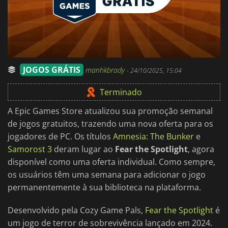
JOGOS GRÁTIS
manhkbrady
-
24/10/2025, 15:04
Terminado
A Epic Games Store atualizou sua promoção semanal
de jogos gratuitos, trazendo uma nova oferta para os
jogadores de PC. Os títulos
Amnesia: The Bunker
e
Samorost 3
deram lugar ao
Fear the Spotlight
, agora
disponível como uma oferta individual. Como sempre,
os usuários têm uma semana para adicionar o jogo
permanentemente à sua biblioteca na plataforma.
Desenvolvido pela Cozy Game Pals,
Fear the Spotlight
é
um jogo de terror de sobrevivência lançado em 2024.