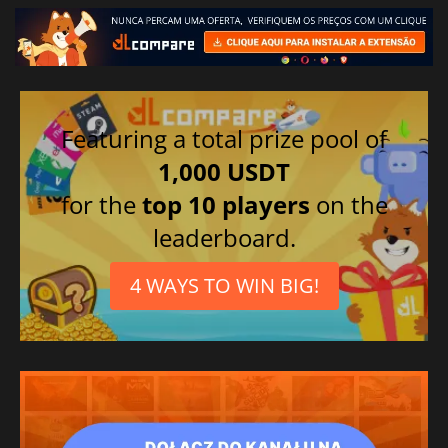
Featuring a total prize pool of
1,000 USDT
for the
top 10 players
on the
leaderboard.
4 WAYS TO WIN BIG!