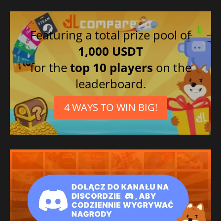
Featuring a total prize pool of
1,000 USDT
for the
top 10 players
on the
leaderboard.
4 WAYS TO WIN BIG!