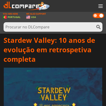
YOU ARE HERE
WE ALSO SUPPORT
Dark
JOGOS
PORTUGAL
USA
mode
GAME CARDS
SOFTWARE
Stardew Valley: 10 anos de
REWARDS
evolução em retrospetiva
HARDWARE
completa
NOTÍCIAS
ENTRAR OU REGISTAR