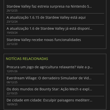
Stardew Valley faz estreia surpresa na Nintendo Switch 2
26/12/25
A atualização 1.6.15 de Stardew Valley está aqui
23/12/24
A atualização 1.6 de Stardew Valley já está disponível
19/03/24
Stardew Valley recebe novas funcionalidades
22/12/20
NOTÍCIAS RELACIONADAS
Procura um jogo de agricultura relaxante? Vale a pena explorar Ancient Farm
12/01/26
Everdream Village: O derradeiro Simulador de Vida e Criação Aconchegante
08/12/25
Os dois mundos de Bounty Star: Ação Mech e exploração de terras
22/10/25
De cidade em cidade: Esculpir paisagens mediterrânicas serenas
18/09/25