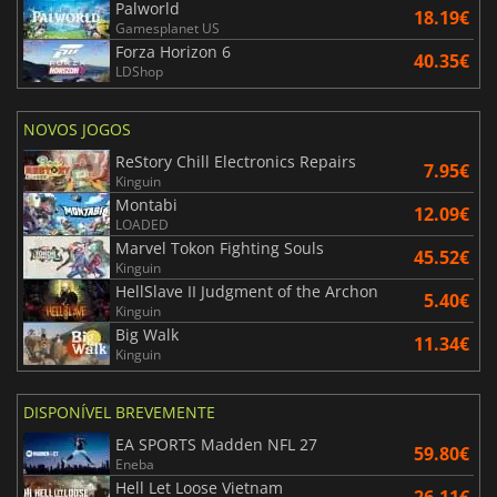
Palworld
18.19€
Gamesplanet US
Forza Horizon 6
40.35€
LDShop
NOVOS JOGOS
ReStory Chill Electronics Repairs
7.95€
Kinguin
Montabi
12.09€
LOADED
Marvel Tokon Fighting Souls
45.52€
Kinguin
HellSlave II Judgment of the Archon
5.40€
Kinguin
Big Walk
11.34€
Kinguin
DISPONÍVEL BREVEMENTE
EA SPORTS Madden NFL 27
59.80€
Eneba
Hell Let Loose Vietnam