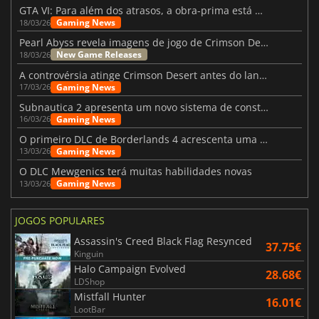
GTA VI: Para além dos atrasos, a obra-prima está quase a chegar
Gaming News
18/03/26
Pearl Abyss revela imagens de jogo de Crimson Desert para a PS5
New Game Releases
18/03/26
A controvérsia atinge Crimson Desert antes do lançamento
Gaming News
17/03/26
Subnautica 2 apresenta um novo sistema de construção de bases
Gaming News
16/03/26
O primeiro DLC de Borderlands 4 acrescenta uma nova personagem e muito mais
Gaming News
13/03/26
O DLC Mewgenics terá muitas habilidades novas
Gaming News
13/03/26
JOGOS POPULARES
Assassin's Creed Black Flag Resynced
37.75€
Kinguin
Halo Campaign Evolved
28.68€
LDShop
Mistfall Hunter
16.01€
LootBar