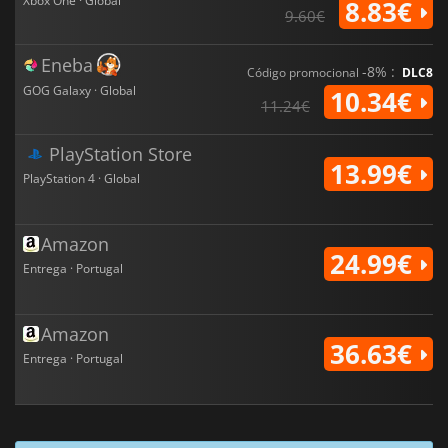
Xbox One · Global
8.83€
9.60€
Eneba
-8% :
Código promocional
DLC8
GOG Galaxy · Global
10.34€
11.24€
PlayStation Store
13.99€
PlayStation 4 · Global
Amazon
24.99€
Entrega · Portugal
Amazon
36.63€
Entrega · Portugal