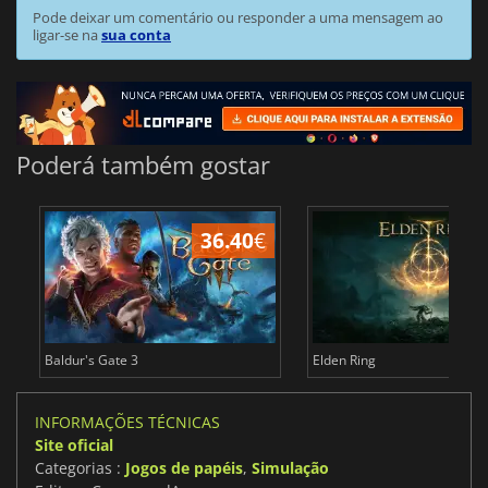
Pode deixar um comentário ou responder a uma mensagem ao
ligar-se na
sua conta
Poderá também gostar
36.40
€
4
Baldur's Gate 3
Elden Ring
INFORMAÇÕES TÉCNICAS
Site oficial
Categorias :
Jogos de papéis
,
Simulação