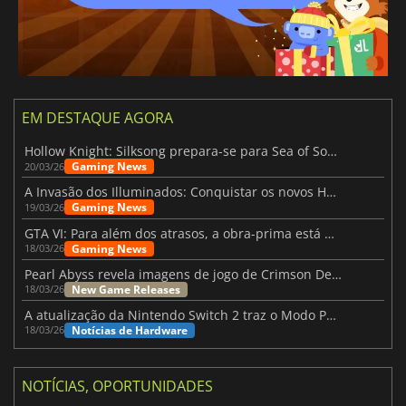
EM DESTAQUE AGORA
Hollow Knight: Silksong prepara-se para Sea of Sorrow com um patch
Gaming News
20/03/26
A Invasão dos Illuminados: Conquistar os novos Helldivers 2 Atualização!
Gaming News
19/03/26
GTA VI: Para além dos atrasos, a obra-prima está quase a chegar
Gaming News
18/03/26
Pearl Abyss revela imagens de jogo de Crimson Desert para a PS5
New Game Releases
18/03/26
A atualização da Nintendo Switch 2 traz o Modo Portátil aos jogos mais antigos da Switch
Notícias de Hardware
18/03/26
NOTÍCIAS, OPORTUNIDADES