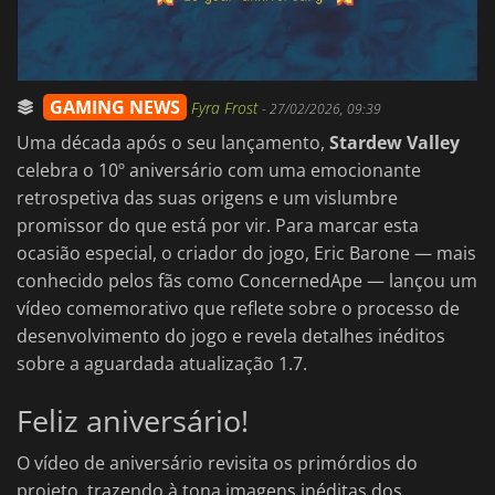
GAMING NEWS
Fyra Frost
-
27/02/2026, 09:39
Uma década após o seu lançamento,
Stardew Valley
celebra o 10º aniversário com uma emocionante
retrospetiva das suas origens e um vislumbre
promissor do que está por vir. Para marcar esta
ocasião especial, o criador do jogo, Eric Barone — mais
conhecido pelos fãs como ConcernedApe — lançou um
vídeo comemorativo que reflete sobre o processo de
desenvolvimento do jogo e revela detalhes inéditos
sobre a aguardada atualização 1.7.
Feliz aniversário!
O vídeo de aniversário revisita os primórdios do
projeto, trazendo à tona imagens inéditas dos