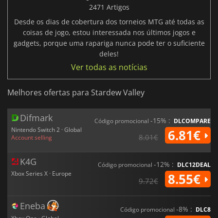
2471 Artigos
Desde os dias de cobertura dos torneios MTG até todas as
coisas de jogo, estou interessada nos últimos jogos e
gadgets, porque uma rapariga nunca pode ter o suficiente
deles!
Ver todas as notícias
Melhores ofertas para Stardew Valley
Difmark
-15% :
Código promocional
DLCOMPARE
Nintendo Switch 2 · Global
6.81€
8.01€
Account selling
K4G
-12% :
Código promocional
DLC12DEAL
Xbox Series X · Europe
8.55€
9.72€
Eneba
-8% :
Código promocional
DLC8