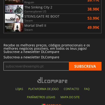
26.11€
Kinguin
The Sinking City 2
38.98€
Gamesplanet US
STEINS;GATE RE BOOT
53.99€
Steam
Mortal Shell II
49.99€
Steam
Recebe os melhores preços, códigos promocionais e os
melhores negócios possíveis, em todos os teus jogos!
Subscreve a newsletter DLCompare
Subscreva a newsletter DLCompare
LOJAS
PLATAFORMA DE JOGO
CONTACTO
FAQ
PARÂMETROS LEGAIS
MAPA DO SITE