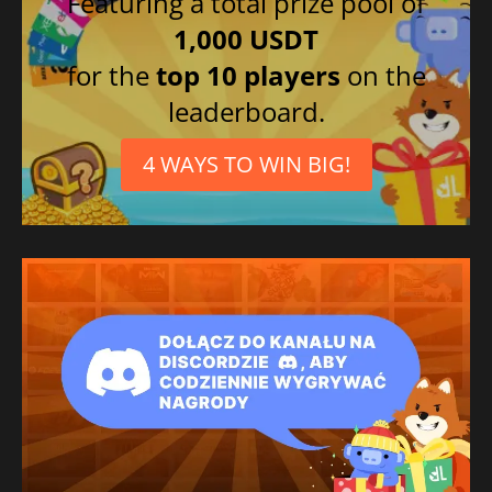
Featuring a total prize pool of
1,000 USDT
for the
top 10 players
on the
leaderboard.
4 WAYS TO WIN BIG!