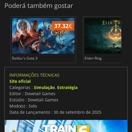
Poderá também gostar
37.32
€
4
Baldur's Gate 3
Elden Ring
INFORMAÇÕES TÉCNICAS
Site oficial
Categorias :
Simulação
,
Estratégia
Editor : Dovetail Games
Estúdio : Dovetail Games
Modo(s) : Solo
Data de Lançamento : 30 de setembro de 2025