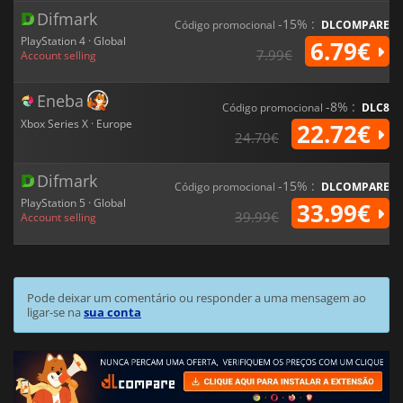
Difmark
-15% :
Código promocional
DLCOMPARE
PlayStation 4 · Global
6.79€
7.99€
Account selling
Eneba
-8% :
Código promocional
DLC8
Xbox Series X · Europe
22.72€
24.70€
Difmark
-15% :
Código promocional
DLCOMPARE
PlayStation 5 · Global
33.99€
39.99€
Account selling
Pode deixar um comentário ou responder a uma mensagem ao
ligar-se na
sua conta