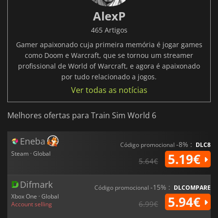
AlexP
465 Artigos
Gamer apaixonado cuja primeira memória é jogar games
como Doom e Warcraft, que se tornou um streamer
profissional de World of Warcraft, e agora é apaixonado
por tudo relacionado a jogos.
Ver todas as notícias
Melhores ofertas para Train Sim World 6
Eneba
-8% :
Código promocional
DLC8
Steam · Global
5.19€
5.64€
Difmark
-15% :
Código promocional
DLCOMPARE
Xbox One · Global
5.94€
6.99€
Account selling