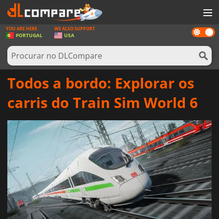
YOU ARE HERE
WE ALSO SUPPORT
Dark
JOGOS
PORTUGAL
USA
mode
GAME CARDS
SOFTWARE
Todos a bordo: Explorar os
REWARDS
carris do Train Sim World 6
HARDWARE
NOTÍCIAS
ENTRAR OU REGISTAR