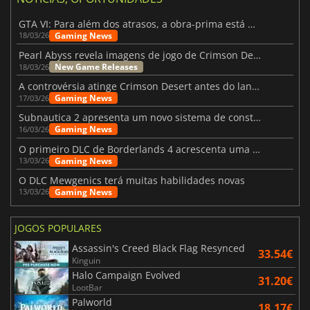
GTA VI: Para além dos atrasos, a obra-prima está quase a chegar
Gaming News
18/03/26
Pearl Abyss revela imagens de jogo de Crimson Desert para a PS5
New Game Releases
18/03/26
A controvérsia atinge Crimson Desert antes do lançamento
Gaming News
17/03/26
Subnautica 2 apresenta um novo sistema de construção de bases
Gaming News
16/03/26
O primeiro DLC de Borderlands 4 acrescenta uma nova personagem e muito mais
Gaming News
13/03/26
O DLC Mewgenics terá muitas habilidades novas
Gaming News
13/03/26
JOGOS POPULARES
Assassin's Creed Black Flag Resynced
33.54€
Kinguin
Halo Campaign Evolved
31.20€
LootBar
Palworld
18.17€