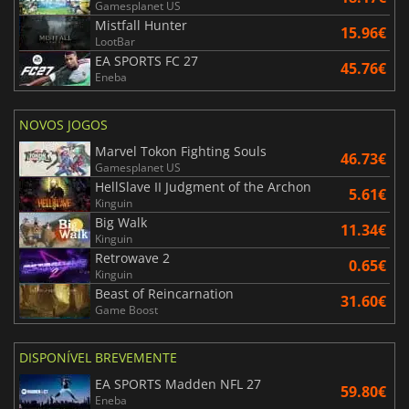
Gamesplanet US
Mistfall Hunter
15.96€
LootBar
EA SPORTS FC 27
45.76€
Eneba
NOVOS JOGOS
Marvel Tokon Fighting Souls
46.73€
Gamesplanet US
HellSlave II Judgment of the Archon
5.61€
Kinguin
Big Walk
11.34€
Kinguin
Retrowave 2
0.65€
Kinguin
Beast of Reincarnation
31.60€
Game Boost
DISPONÍVEL BREVEMENTE
EA SPORTS Madden NFL 27
59.80€
Eneba