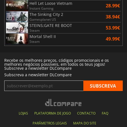
Hell Let Loose Vietnam
28.99€
Instant Gaming
The Sinking City 2
38.94€
Gamesplanet US
STEINS;GATE RE BOOT
53.99€
Steam
Mortal Shell II
49.99€
Steam
Recebe os melhores preços, códigos promocionais e os
melhores negócios possíveis, em todos os teus jogos!
Subscreve a newsletter DLCompare
Subscreva a newsletter DLCompare
LOJAS
PLATAFORMA DE JOGO
CONTACTO
FAQ
PARÂMETROS LEGAIS
MAPA DO SITE