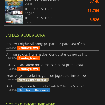
5.14€
Eneba
Train Sim World 4
11.76€
Kinguin
Train Sim World 3
6.52€
Eneba
EM DESTAQUE AGORA
Hollow Knight: Silksong prepara-se para Sea of Sorrow com um patch
Gaming News
20/03/26
A Invasão dos Illuminados: Conquistar os novos Helldivers 2 Atualização!
Gaming News
19/03/26
GTA VI: Para além dos atrasos, a obra-prima está quase a chegar
Gaming News
18/03/26
Pearl Abyss revela imagens de jogo de Crimson Desert para a PS5
New Game Releases
18/03/26
A atualização da Nintendo Switch 2 traz o Modo Portátil aos jogos mais antigos da Switch
Notícias de Hardware
18/03/26
NOTÍCIAS, OPORTUNIDADES