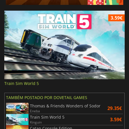
3.59€
Train Sim World 5
TAMBÉM POSTADO POR DOVETAIL GAMES
Thomas & Friends Wonders of Sodor
29.35€
Eneba
Train Sim World 5
3.59€
Kinguin
Catan Console Edition