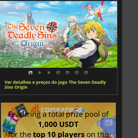
Ver detalhes e preços do jogo The Seven Deadly
Sins Origin
Featuring a total prize pool of
1,000 USDT
for the
top 10 players
on the