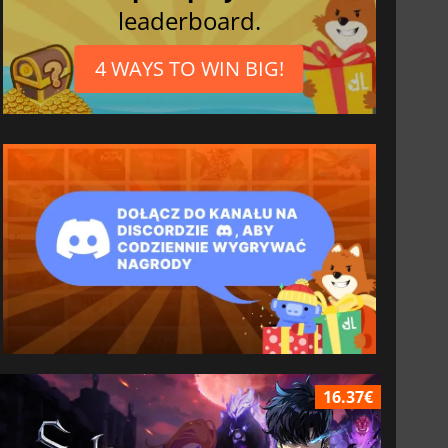
leaderboard.
4 WAYS TO WIN BIG!
16.37€