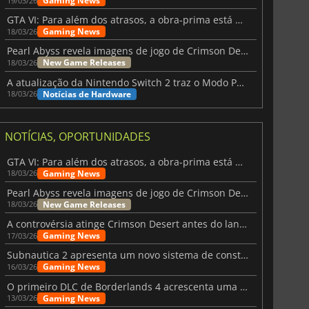
Gaming News
19/03/26
GTA VI: Para além dos atrasos, a obra-prima está quase a chegar
Gaming News
18/03/26
Pearl Abyss revela imagens de jogo de Crimson Desert para a PS5
New Game Releases
18/03/26
A atualização da Nintendo Switch 2 traz o Modo Portátil aos jogos mais antigos da Switch
Notícias de Hardware
18/03/26
NOTÍCIAS, OPORTUNIDADES
GTA VI: Para além dos atrasos, a obra-prima está quase a chegar
Gaming News
18/03/26
Pearl Abyss revela imagens de jogo de Crimson Desert para a PS5
New Game Releases
18/03/26
A controvérsia atinge Crimson Desert antes do lançamento
Gaming News
17/03/26
Subnautica 2 apresenta um novo sistema de construção de bases
Gaming News
16/03/26
O primeiro DLC de Borderlands 4 acrescenta uma nova personagem e muito mais
Gaming News
13/03/26