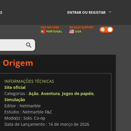
AS
ENTRAR OU REGISTAR
YOU ARE HERE
WE ALSO SUPPORT
Dark
PORTUGAL
USA
mode
: Origem
INFORMAÇÕES TÉCNICAS
Site oficial
Categorias :
Ação
,
Aventura
,
Jogos de papéis
,
Simulação
Editor : Netmarble
Estúdio : Netmarble F&C
Modo(s) : Solo, Co-op
Data de Lançamento : 16 de março de 2026