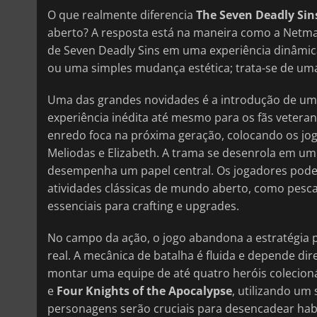
O que realmente diferencia
The Seven Deadly Sins
aberto? A resposta está na maneira como a Netmar
de Seven Deadly Sins em uma experiência dinâmic
ou uma simples mudança estética; trata-se de um
Uma das grandes novidades é a introdução de uma 
experiência inédita até mesmo para os fãs veterano
enredo foca na próxima geração, colocando os jog
Meliodas e Elizabeth. A trama se desenrola em um
desempenha um papel central. Os jogadores poderã
atividades clássicas de mundo aberto, como pesca,
essenciais para crafting e upgrades.
No campo da ação, o jogo abandona a estratégia
real. A mecânica de batalha é fluida e depende di
montar uma equipe de até quatro heróis colecion
e
Four Knights of the Apocalypse
, utilizando um
personagens serão cruciais para desencadear hab