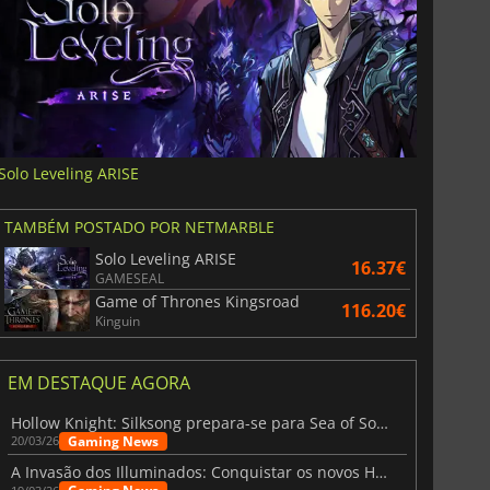
Solo Leveling ARISE
TAMBÉM POSTADO POR NETMARBLE
Solo Leveling ARISE
16.37€
GAMESEAL
Game of Thrones Kingsroad
116.20€
Kinguin
EM DESTAQUE AGORA
Hollow Knight: Silksong prepara-se para Sea of Sorrow com um patch
Gaming News
20/03/26
A Invasão dos Illuminados: Conquistar os novos Helldivers 2 Atualização!