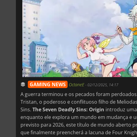
GAMING NEWS
OctaneE
-
02/12/2025, 14:17
A guerra terminou e os pecados foram perdoados, 
Tristan, o poderoso e conflituoso filho de Melioda
Sins.
The Seven Deadly Sins: Origin
introduz uma 
enquanto ele explora um mundo em mudança e uma
previsto para 2026, este título de mundo aberto
que finalmente preencherá a lacuna de Four Knigh