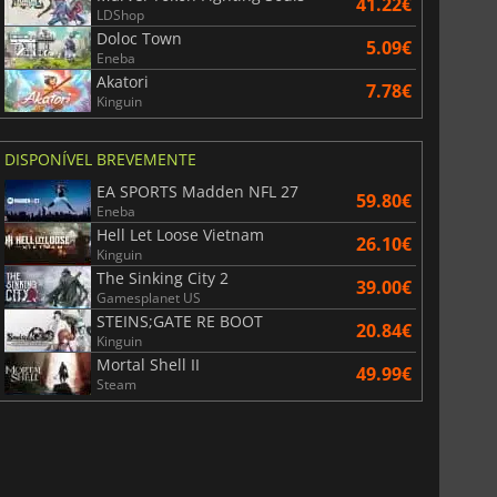
41.22€
LDShop
Doloc Town
5.09€
Eneba
Akatori
7.78€
Kinguin
DISPONÍVEL BREVEMENTE
EA SPORTS Madden NFL 27
59.80€
Eneba
Hell Let Loose Vietnam
26.10€
Kinguin
The Sinking City 2
39.00€
Gamesplanet US
STEINS;GATE RE BOOT
20.84€
Kinguin
Mortal Shell II
49.99€
Steam