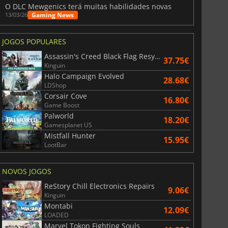
O DLC Mewgenics terá muitas habilidades novas
Gaming News
13/03/26
JOGOS POPULARES
Assassin's Creed Black Flag Resynced
37.75€
Kinguin
Halo Campaign Evolved
28.68€
LDShop
Corsair Cove
16.80€
Game Boost
Palworld
18.20€
Gamesplanet US
Mistfall Hunter
15.95€
LootBar
NOVOS JOGOS
ReStory Chill Electronics Repairs
9.06€
Kinguin
Montabi
12.09€
LOADED
Marvel Tokon Fighting Souls