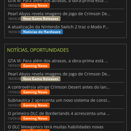
GTA VI: Para além dos atrasos, a obra-prima está quase a chegar
Gaming News
18/03/26
Pearl Abyss revela imagens de jogo de Crimson Desert para a PS5
New Game Releases
18/03/26
A atualização da Nintendo Switch 2 traz o Modo Portátil aos jogos mais antigos da Switch
Notícias de Hardware
18/03/26
NOTÍCIAS, OPORTUNIDADES
GTA VI: Para além dos atrasos, a obra-prima está quase a chegar
Gaming News
18/03/26
Pearl Abyss revela imagens de jogo de Crimson Desert para a PS5
New Game Releases
18/03/26
A controvérsia atinge Crimson Desert antes do lançamento
Gaming News
17/03/26
Subnautica 2 apresenta um novo sistema de construção de bases
Gaming News
16/03/26
O primeiro DLC de Borderlands 4 acrescenta uma nova personagem e muito mais
Gaming News
13/03/26
O DLC Mewgenics terá muitas habilidades novas