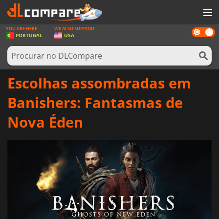
YOU ARE HERE
WE ALSO SUPPORT
Dark
JOGOS
PORTUGAL
USA
mode
GAME CARDS
SOFTWARE
Escolhas assombradas em
REWARDS
Banishers: Fantasmas de
HARDWARE
Nova Éden
NOTÍCIAS
ENTRAR OU REGISTAR