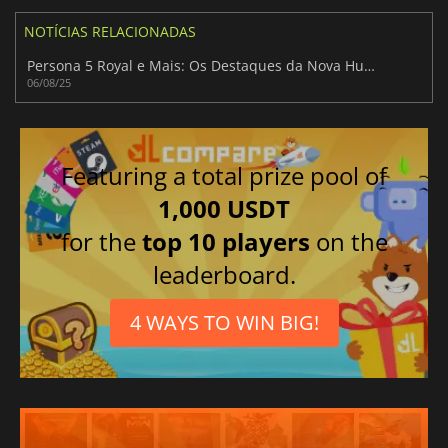
NOTÍCIAS RELACIONADAS
Persona 5 Royal e Mais: Os Destaques da Nova Humble Choice!
06/08/25
Featuring a total prize pool of
1,000 USDT
for the
top 10 players
on the
leaderboard.
4 WAYS TO WIN BIG!