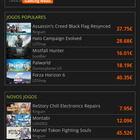
Gaming News
13/03/26
JOGOS POPULARES
Assassin's Creed Black Flag Resynced
37.75€
Kinguin
Halo Campaign Evolved
28.68€
LDShop
Mistfall Hunter
16.01€
LootBar
Palworld
18.19€
Gamesplanet US
Forza Horizon 6
40.35€
LDShop
NOVOS JOGOS
ReStory Chill Electronics Repairs
7.95€
Kinguin
Montabi
12.09€
LOADED
Marvel Tokon Fighting Souls
45.52€
Kinguin