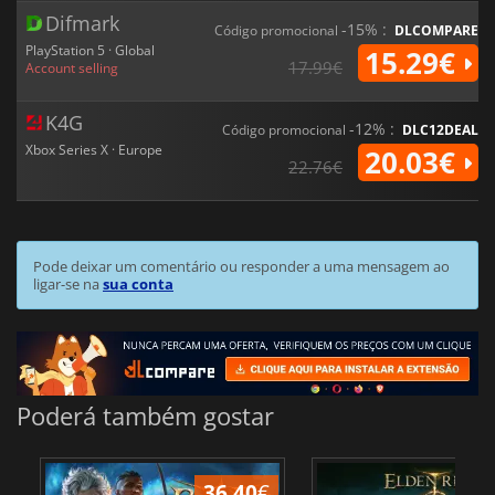
Difmark
-15% :
Código promocional
DLCOMPARE
PlayStation 5 · Global
15.29€
17.99€
Account selling
K4G
-12% :
Código promocional
DLC12DEAL
Xbox Series X · Europe
20.03€
22.76€
Pode deixar um comentário ou responder a uma mensagem ao
ligar-se na
sua conta
Poderá também gostar
36.40
€
4