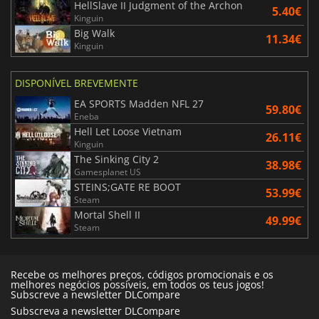
HellSlave II Judgment of the Archon
5.40€
Kinguin
Big Walk
11.34€
Kinguin
DISPONÍVEL BREVEMENTE
EA SPORTS Madden NFL 27
59.80€
Eneba
Hell Let Loose Vietnam
26.11€
Kinguin
The Sinking City 2
38.98€
Gamesplanet US
STEINS;GATE RE BOOT
53.99€
Steam
Mortal Shell II
49.99€
Steam
Recebe os melhores preços, códigos promocionais e os
melhores negócios possíveis, em todos os teus jogos!
Subscreve a newsletter DLCompare
Subscreva a newsletter DLCompare