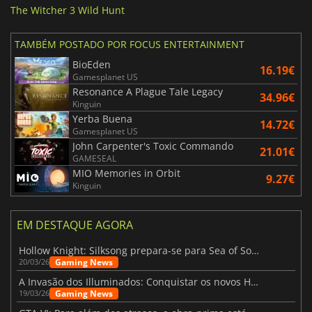
The Witcher 3 Wild Hunt
TAMBÉM POSTADO POR FOCUS ENTERTAINMENT
BioEden
16.19€
Gamesplanet US
Resonance A Plague Tale Legacy
34.96€
Kinguin
Yerba Buena
14.72€
Gamesplanet US
John Carpenter's Toxic Commando
21.01€
GAMESEAL
MIO Memories in Orbit
9.27€
Kinguin
EM DESTAQUE AGORA
Hollow Knight: Silksong prepara-se para Sea of Sorrow com um patch
Gaming News
20/03/26
A Invasão dos Illuminados: Conquistar os novos Helldivers 2 Atualização!
Gaming News
19/03/26