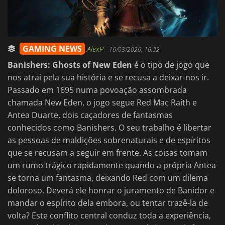
GAMING NEWS
AlexP
-
16/03/2026, 16:22
Banishers: Ghosts of New Eden
é o tipo de jogo que
nos atrai pela sua história e se recusa a deixar-nos ir.
Passado em 1695 numa povoação assombrada
chamada New Eden, o jogo segue Red Mac Raith e
Antea Duarte, dois caçadores de fantasmas
conhecidos como Banishers. O seu trabalho é libertar
as pessoas de maldições sobrenaturais e de espíritos
que se recusam a seguir em frente. As coisas tomam
um rumo trágico rapidamente quando a própria Antea
se torna um fantasma, deixando Red com um dilema
doloroso. Deverá ele honrar o juramento de Banidor e
mandar o espírito dela embora, ou tentar trazê-la de
volta? Este conflito central conduz toda a experiência,