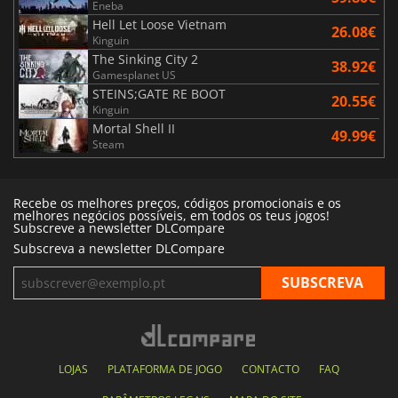
Eneba
Hell Let Loose Vietnam
26.08€
Kinguin
The Sinking City 2
38.92€
Gamesplanet US
STEINS;GATE RE BOOT
20.55€
Kinguin
Mortal Shell II
49.99€
Steam
Recebe os melhores preços, códigos promocionais e os
melhores negócios possíveis, em todos os teus jogos!
Subscreve a newsletter DLCompare
Subscreva a newsletter DLCompare
LOJAS
PLATAFORMA DE JOGO
CONTACTO
FAQ