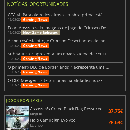
NOTÍCIAS, OPORTUNIDADES
GTA VI: Para além dos atrasos, a obra-prima está quase a chegar
Gaming News
18/03/26
Pearl Abyss revela imagens de jogo de Crimson Desert para a PS5
New Game Releases
18/03/26
A controvérsia atinge Crimson Desert antes do lançamento
Gaming News
17/03/26
Subnautica 2 apresenta um novo sistema de construção de bases
Gaming News
16/03/26
O primeiro DLC de Borderlands 4 acrescenta uma nova personagem e muito mais
Gaming News
13/03/26
O DLC Mewgenics terá muitas habilidades novas
Gaming News
13/03/26
JOGOS POPULARES
Assassin's Creed Black Flag Resynced
37.75€
Kinguin
Halo Campaign Evolved
28.68€
LDShop