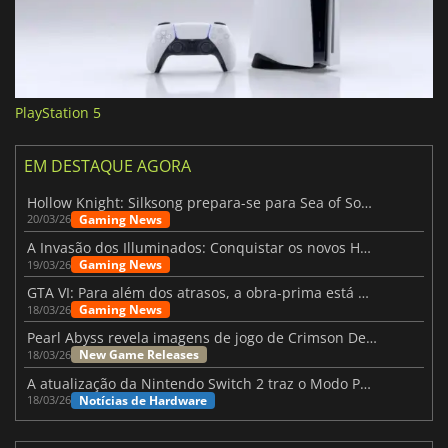
PlayStation 5
EM DESTAQUE AGORA
Hollow Knight: Silksong prepara-se para Sea of Sorrow com um patch
Gaming News
20/03/26
A Invasão dos Illuminados: Conquistar os novos Helldivers 2 Atualização!
Gaming News
19/03/26
GTA VI: Para além dos atrasos, a obra-prima está quase a chegar
Gaming News
18/03/26
Pearl Abyss revela imagens de jogo de Crimson Desert para a PS5
New Game Releases
18/03/26
A atualização da Nintendo Switch 2 traz o Modo Portátil aos jogos mais antigos da Switch
Notícias de Hardware
18/03/26