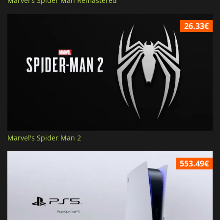
Marvel's Spider Man Remastered
26.33€
Marvel's Spider Man 2
553.49€