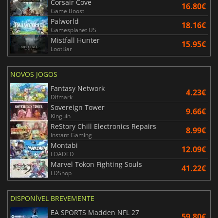
Corsair Cove
16.80€
Game Boost
Palworld
18.16€
Gamesplanet US
Mistfall Hunter
15.95€
LootBar
NOVOS JOGOS
Fantasy Network
4.23€
Difmark
Sovereign Tower
9.66€
Kinguin
ReStory Chill Electronics Repairs
8.99€
Instant Gaming
Montabi
12.09€
LOADED
Marvel Tokon Fighting Souls
41.22€
LDShop
DISPONÍVEL BREVEMENTE
EA SPORTS Madden NFL 27
59.80€