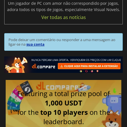
Um jogador de PC com amor não correspondido por jogos,
adora todos os tipos de jogos, especialmente Visual Novels.
Ver todas as notícias
Pode deixar um comentário ou responder a uma mensagem ao
ligar-se na
sua conta
Featuring a total prize pool of
1,000 USDT
for the
top 10 players
on the
leaderboard.