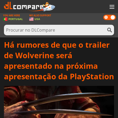
YOU ARE HERE
WE ALSO SUPPORT
Dark
JOGOS
PORTUGAL
USA
mode
GAME CARDS
SOFTWARE
Há rumores de que o trailer
REWARDS
de Wolverine será
HARDWARE
apresentado na próxima
NOTÍCIAS
apresentação da PlayStation
ENTRAR OU REGISTAR