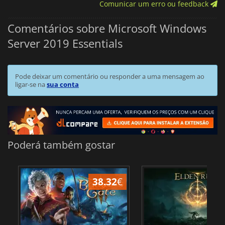
Comunicar um erro ou feedback
Comentários sobre Microsoft Windows
Server 2019 Essentials
Pode deixar um comentário ou responder a uma mensagem ao
ligar-se na
sua conta
Poderá também gostar
38.32
€
4