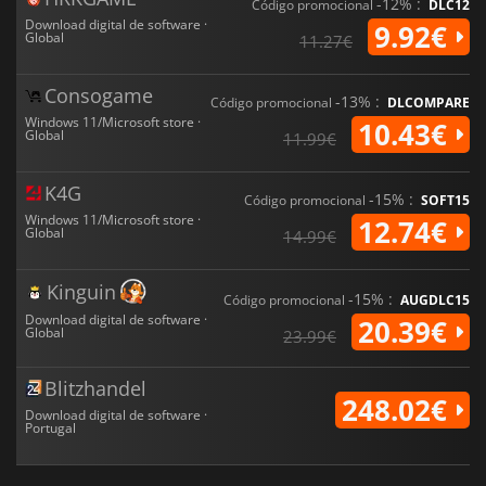
-12% :
Código promocional
DLC12
Download digital de software ·
9.92€
Global
11.27€
Consogame
-13% :
Código promocional
DLCOMPARE
Windows 11/Microsoft store ·
10.43€
Global
11.99€
K4G
-15% :
Código promocional
SOFT15
Windows 11/Microsoft store ·
12.74€
Global
14.99€
Kinguin
-15% :
Código promocional
AUGDLC15
Download digital de software ·
20.39€
Global
23.99€
Blitzhandel
248.02€
Download digital de software ·
Portugal