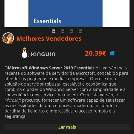
Melhores Vendedores
20.39
€
9.92
€
O
Microsoft Windows Server 2019 Essentials
é a versão mais
recente do software de servidor da Microsoft, concebido para
10.43
€
atender às pequenas e médias empresas. Oferece uma
solução de servidor robusta, escalável e económica que
combina o poder do Windows Server com a simplicidade e a
conveniência dos serviços na nuvem. Com esta versão,
a
Microsoft
procurou fornecer um software capaz de satisfazer
as necessidades de uma empresa moderna, incluindo a
partilha de ficheiros e impressões, o acesso remoto e a
segurança.
Ler mais
O
Microsoft Windows Server 2019 Essentials
oferece uma
série de funcionalidades e capacidades melhoradas. Fornece