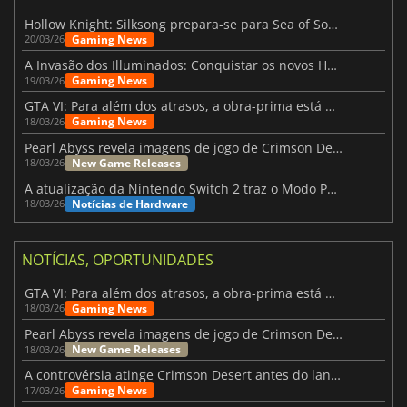
Hollow Knight: Silksong prepara-se para Sea of Sorrow com um patch
Gaming News
20/03/26
A Invasão dos Illuminados: Conquistar os novos Helldivers 2 Atualização!
Gaming News
19/03/26
GTA VI: Para além dos atrasos, a obra-prima está quase a chegar
Gaming News
18/03/26
Pearl Abyss revela imagens de jogo de Crimson Desert para a PS5
New Game Releases
18/03/26
A atualização da Nintendo Switch 2 traz o Modo Portátil aos jogos mais antigos da Switch
Notícias de Hardware
18/03/26
NOTÍCIAS, OPORTUNIDADES
GTA VI: Para além dos atrasos, a obra-prima está quase a chegar
Gaming News
18/03/26
Pearl Abyss revela imagens de jogo de Crimson Desert para a PS5
New Game Releases
18/03/26
A controvérsia atinge Crimson Desert antes do lançamento
Gaming News
17/03/26