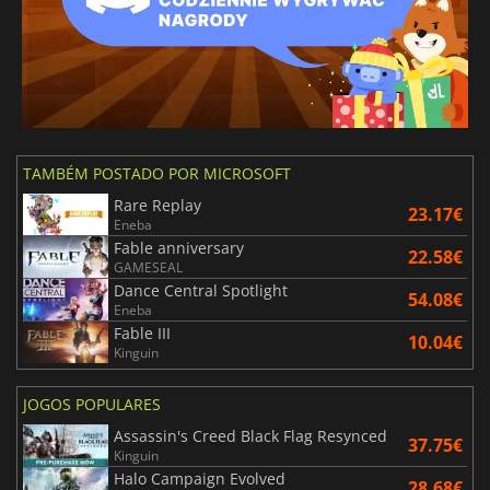
TAMBÉM POSTADO POR MICROSOFT
Rare Replay
23.17€
Eneba
Fable anniversary
22.58€
GAMESEAL
Dance Central Spotlight
54.08€
Eneba
Fable III
10.04€
Kinguin
JOGOS POPULARES
Assassin's Creed Black Flag Resynced
37.75€
Kinguin
Halo Campaign Evolved
28.68€