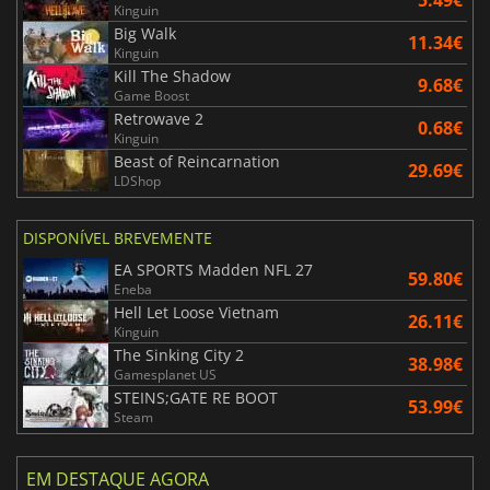
Kinguin
Big Walk
11.34€
Kinguin
Kill The Shadow
9.68€
Game Boost
Retrowave 2
0.68€
Kinguin
Beast of Reincarnation
29.69€
LDShop
DISPONÍVEL BREVEMENTE
EA SPORTS Madden NFL 27
59.80€
Eneba
Hell Let Loose Vietnam
26.11€
Kinguin
The Sinking City 2
38.98€
Gamesplanet US
STEINS;GATE RE BOOT
53.99€
Steam
EM DESTAQUE AGORA