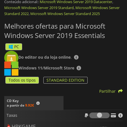
Conteúdo adicional::
Microsoft Windows Server 2019 Datacenter
,
uma única licença que inclui Licenças de Acesso de Cliente
Microsoft Windows Server 2019 Standard
,
Microsoft Windows Server
(CAL) para até 25 utilizadores e 50 dispositivos, reduzindo a
Standard 2022
,
Microsoft Windows Server Standard 2025
complexidade da gestão de vários contratos de licença. Além
disso, inclui novas funcionalidades como o Azure Active
Melhores ofertas para Microsoft
Directory (AAD), o Azure Site Recovery (ASR) e o Azure Virtual
Network, permitindo às empresas tirar partido do poder do
Windows Server 2019 Essentials
Microsoft Azure diretamente a partir do seu servidor local.
Além disso, oferece uma experiência de utilizador integrada e
simplificada.
PC
Do editor ou da loja online
.
Windows 11/Microsoft Store
Todos os tipos
STANDARD EDITION
Partilhar
CD Key
a partir de
9.92€
Taxas
Taxas
HRKGAME