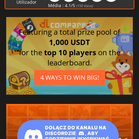
Utilizador
Média :
4.1
/
5
(
159
Votos)
Featuring a total prize pool of
1,000 USDT
for the
top 10 players
on the
leaderboard.
4 WAYS TO WIN BIG!