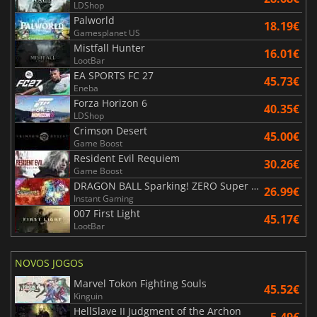
LDShop
Palworld
18.19€
Gamesplanet US
Mistfall Hunter
16.01€
LootBar
EA SPORTS FC 27
45.73€
Eneba
Forza Horizon 6
40.35€
LDShop
Crimson Desert
45.00€
Game Boost
Resident Evil Requiem
30.26€
Game Boost
DRAGON BALL Sparking! ZERO Super Limit Breaking NEO
26.99€
Instant Gaming
007 First Light
45.17€
LootBar
NOVOS JOGOS
Marvel Tokon Fighting Souls
45.52€
Kinguin
HellSlave II Judgment of the Archon
5.49€