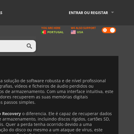
AS
ENTRAR OU REGISTAR
YOU ARE HERE
WE ALSO SUPPORT
Dark
PORTUGAL
USA
mode
 solução de software robusta e de nível profissional
rafias, vídeos e ficheiros de áudio perdidos ou
vos de armazenamento. Com uma interface intuitiva, este
zadores recuperem as suas memórias digitais
s passos simples.
o Recovery
o diferencia. Ele é capaz de recuperar dados
 armazenamento, incluindo discos rígidos, cartões SD,
is. Quer a perda tenha ocorrido devido a uma
tação do disco ou mesmo a um ataque de vírus, este