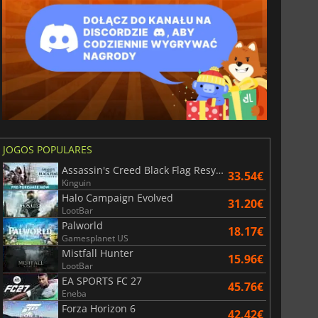
JOGOS POPULARES
Assassin's Creed Black Flag Resynced
33.54€
Kinguin
Halo Campaign Evolved
31.20€
LootBar
Palworld
18.17€
Gamesplanet US
Mistfall Hunter
15.96€
LootBar
EA SPORTS FC 27
45.76€
Eneba
Forza Horizon 6
42.42€