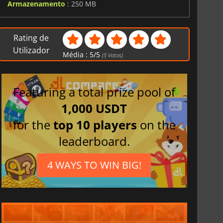
Armazenamento
: 250 MB
6.75
€
15.48
€
Rating de
Utilizador
Média :
5
/
5
(
5
Votos)
Featuring a total prize pool of
War WARHAMMER 3
Lies Of P
1,000 USDT
for the
top 10 players
on the
leaderboard.
4 WAYS TO WIN BIG!