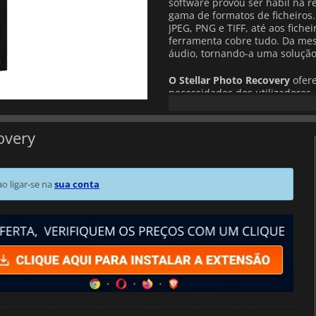
software provou ser hábil na r
gama de formatos de ficheiros.
JPEG, PNG e TIFF, até aos fich
ferramenta cobre tudo. Da mes
áudio, tornando-a uma solução
O Stellar Photo Recovery
ofere
necessidades dos utilizadores.
profissional para necessidade
empresarial para recuperações 
recuperação de dados com compe
overy
 ligar-se na
sua conta