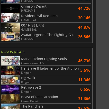
HRKGAME
Crimson Desert
44.72€
HRKGAME
Resident Evil Requiem
30.14€
GAMESEAL
007 First Light
44.87€
GAMESEAL
Avatar Legends The Fighting Game
26.86€
HRKGAME
NOVOS JOGOS
Marvel Tokon Fighting Souls
46.73€
Gamesplanet US
HellSlave II Judgment of the Archon
5.61€
Kinguin
Big Walk
11.34€
Kinguin
Retrowave 2
0.65€
Kinguin
Beast of Reincarnation
31.60€
Game Boost
The Ranchers
13.62€