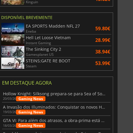
Kinguin
DISPONÍVEL BREVEMENTE
EA SPORTS Madden NFL 27
59.80€
Eneba
Hell Let Loose Vietnam
28.99€
Instant Gaming
The Sinking City 2
38.94€
Gamesplanet US
STEINS;GATE RE BOOT
53.99€
Steam
EM DESTAQUE AGORA
Hollow Knight: Silksong prepara-se para Sea of Sorrow com um patch
Gaming News
20/03/26
A Invasão dos Illuminados: Conquistar os novos Helldivers 2 Atualização!
Gaming News
19/03/26
GTA VI: Para além dos atrasos, a obra-prima está quase a chegar
Gaming News
18/03/26