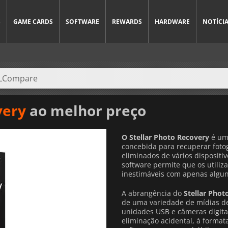
S
GAME CARDS
SOFTWARE
REWARDS
HARDWARE
NOTÍCI
very
ao melhor preço
O Stellar Photo Recovery
é uma
concebida para recuperar fotog
eliminados de vários dispositi
software permite que os utili
inestimáveis com apenas algun
A abrangência do
Stellar Phot
de uma variedade de mídias de
unidades USB e câmeras digita
eliminação acidental, à forma