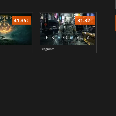
41.35
€
31.32
€
Pragmata
Total 