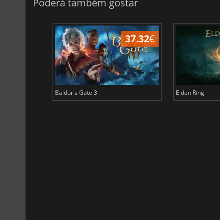
Poderá também gostar
44.87
€
37.32
€
Baldur's Gate 3
Elden Ring