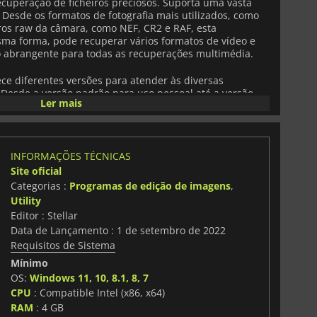
ecuperação de ficheiros preciosos. Suporta uma vasta
 Desde os formatos de fotografia mais utilizados, como
eiros raw da câmara, como NEF, CR2 e RAF, esta
ma forma, pode recuperar vários formatos de vídeo e
 abrangente para todas as recuperações multimédia.
ce diferentes versões para atender às diversas
 Desde a versão padrão para uso pessoal até a versão
Ler mais
s avançadas, e até mesmo uma versão de nível
em larga escala, ele atende a todos os requisitos de
tência e eficácia profissional.
INFORMAÇÕES TÉCNICAS
Site oficial
Categorias :
Programas de edição de imagens
,
Utility
Editor : Stellar
Data de Lançamento : 1 de setembro de 2022
Requisitos de Sistema
Mínimo
OS:
Windows 11, 10, 8.1, 8, 7
CPU
: Compatible Intel (x86, x64)
RAM
: 4 GB