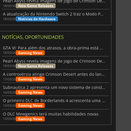
Pearl Abyss revela imagens de jogo de Crimson Desert para a PS5
New Game Releases
18/03/26
A atualização da Nintendo Switch 2 traz o Modo Portátil aos jogos mais antigos da Switch
Notícias de Hardware
18/03/26
NOTÍCIAS, OPORTUNIDADES
GTA VI: Para além dos atrasos, a obra-prima está quase a chegar
Gaming News
18/03/26
Pearl Abyss revela imagens de jogo de Crimson Desert para a PS5
New Game Releases
18/03/26
A controvérsia atinge Crimson Desert antes do lançamento
Gaming News
17/03/26
Subnautica 2 apresenta um novo sistema de construção de bases
Gaming News
16/03/26
O primeiro DLC de Borderlands 4 acrescenta uma nova personagem e muito mais
Gaming News
13/03/26
O DLC Mewgenics terá muitas habilidades novas
Gaming News
13/03/26