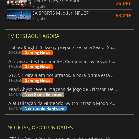
Hell Let Loose Vietnam
26.08€
Kinguin
EA SPORTS Madden NFL 27
53.21€
Kinguin
EM DESTAQUE AGORA
Hollow Knight: Silksong prepara-se para Sea of Sorrow com um patch
Gaming News
20/03/26
A Invasão dos Illuminados: Conquistar os novos Helldivers 2 Atualização!
Gaming News
19/03/26
GTA VI: Para além dos atrasos, a obra-prima está quase a chegar
Gaming News
18/03/26
Pearl Abyss revela imagens de jogo de Crimson Desert para a PS5
New Game Releases
18/03/26
A atualização da Nintendo Switch 2 traz o Modo Portátil aos jogos mais antigos da Switch
Notícias de Hardware
18/03/26
NOTÍCIAS, OPORTUNIDADES
GTA VI: Para além dos atrasos, a obra-prima está quase a chegar