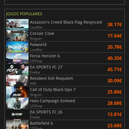
JOGOS POPULARES
Assassin's Creed Black Flag Resynced
38.17€
LootBar
Corsair Cove
17.64€
Kinguin
Palworld
20.78€
LootBar
Forza Horizon 6
40.35€
LDShop
EA SPORTS FC 27
45.71€
Eneba
Resident Evil Requiem
30.09€
K4G
Call of Duty Black Ops 7
25.80€
Kinguin
Halo Campaign Evolved
28.68€
LDShop
EA SPORTS FC 26
13.81€
Eneba
Battlefield 6
23.68€
LDShop