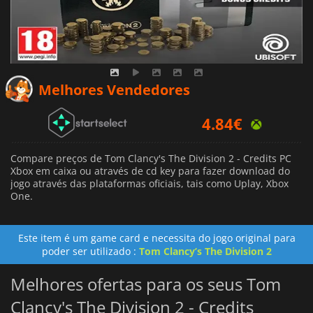
Melhores Vendedores
4.84
€
4.99
€
Compare preços de Tom Clancy's The Division 2 - Credits PC
Xbox em caixa ou através de cd key para fazer download do
jogo através das plataformas oficiais, tais como Uplay, Xbox
One.
Este item é um game card e necessita do jogo original para
poder ser utilizado :
Tom Clancy’s The Division 2
Melhores ofertas para os seus Tom
Clancy's The Division 2 - Credits