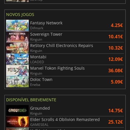
NOVOS JOGOS
Fantasy Network
4.25€
Difmark
Sovereign Tower
10.41€
Kinguin
ReStory Chill Electronics Repairs
10.32€
Kinguin
Montabi
12.09€
LOADED
Marvel Tokon Fighting Souls
36.08€
Kinguin
Doloc Town
5.09€
Eneba
DISPONÍVEL BREVEMENTE
Grounded
14.75€
Kinguin
Elder Scrolls 4 Oblivion Remastered
25.12€
GAMESEAL