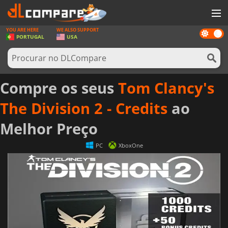
YOU ARE HERE
WE ALSO SUPPORT
Dark
JOGOS
PORTUGAL
USA
mode
GAME CARDS
SOFTWARE
Compre os seus
Tom Clancy's
REWARDS
The Division 2 - Credits
ao
HARDWARE
Melhor Preço
NOTÍCIAS
PC
XboxOne
ENTRAR OU REGISTAR