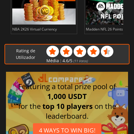
NBA 2K26 Virtual Currency
Madden NFL 26 Points
Rating de
Utilizador
Média :
4.6
/
5
(
11
Votos)
Featuring a total prize pool of
1,000 USDT
for the
top 10 players
on the
leaderboard.
4 WAYS TO WIN BIG!