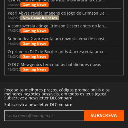
Gaming News
18/03/26
Pearl Abyss revela imagens de jogo de Crimson Desert para a PS5
New Game Releases
18/03/26
A controvérsia atinge Crimson Desert antes do lançamento
Gaming News
17/03/26
Subnautica 2 apresenta um novo sistema de construção de bases
Gaming News
16/03/26
O primeiro DLC de Borderlands 4 acrescenta uma nova personagem e muito mais
Gaming News
13/03/26
O DLC Mewgenics terá muitas habilidades novas
Gaming News
13/03/26
Recebe os melhores preços, códigos promocionais e os
melhores negócios possíveis, em todos os teus jogos!
Subscreve a newsletter DLCompare
Subscreva a newsletter DLCompare