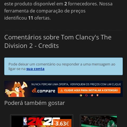
este produto disponível em
2
fornecedores. Nossa
ferramenta de comparação de preços
identificou
11
ofertas.
Comentários sobre Tom Clancy's The
Division 2 - Credits
Pode deixar um comentário ou responder a uma mensagem ao
ligar-se na
sua conta
Poderá também gostar
3.63
€