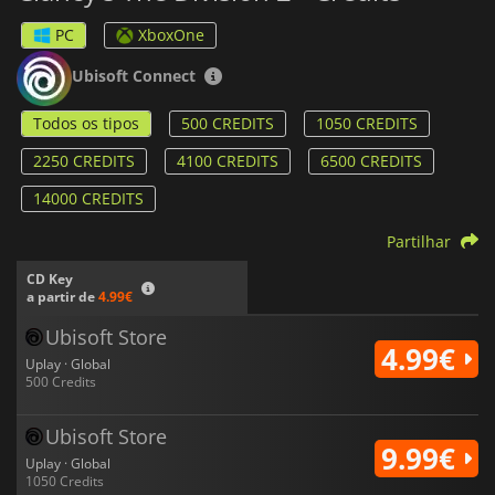
PC
XboxOne
Ubisoft Connect
Todos os tipos
500 CREDITS
1050 CREDITS
2250 CREDITS
4100 CREDITS
6500 CREDITS
14000 CREDITS
Partilhar
CD Key
a partir de
4.99€
Ubisoft Store
4.99€
Uplay · Global
500 Credits
Ubisoft Store
9.99€
Uplay · Global
1050 Credits