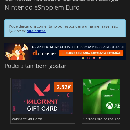
Nintendo eShop em Euro
Pode deixar um comentário ou responder a uma mensagem ao
ligar-se na
sua conta
Poderá também gostar
2.52
€
Valorant Gift Cards
Cartões pré-pagos Xbox Live 