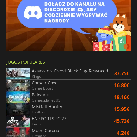
JOGOS POPULARES
Assassin's Creed Black Flag Resynced
37.75€
Kinguin
Corsair Cove
16.80€
Game Boost
Palworld
18.16€
Gamesplanet US
Mistfall Hunter
15.95€
LootBar
EA SPORTS FC 27
45.73€
Eneba
Moon Corona
4.24€
Difmark