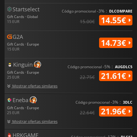
Startselect
-3% :
Código promocional
DLCOMPARE
Gift Cards · Global
14.55€
15.00€
15 EUR
G2A
14.73€
Gift Cards · Europe
15 EUR
Kinguin
-5% :
Código promocional
AUGDLC5
Gift Cards · Europe
21.61€
22.75€
25 EUR
Mostrar ofertas similares
Eneba
-3% :
Código promocional
3DLC
Gift Cards · Europe
21.96€
22.64€
25 EUR
Mostrar ofertas similares
HRKGAME
-12% :