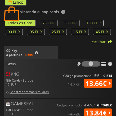
Eshop
Nintendo eShop cards
Todos os tipos
75 EUR
50 EUR
100 EUR
90 EUR
95 EUR
25 EUR
15 EUR
45 EUR
Partilhar
CD Key
a partir de
13.66€
Taxas
Taxas
K4G
-5% :
Código promocional
GIFT5
Gift Cards · Europe
13.66€
14.38€
15 EUR
Mostrar ofertas similares
GAMESEAL
-6% :
Código promocional
GIFT6DLC
Gift Cards · Europe
13.84€
14.72€
15 EUR