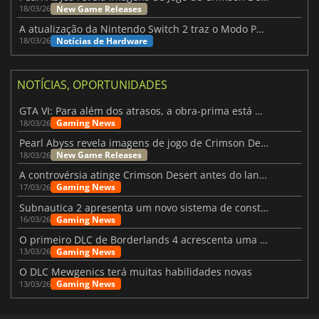
New Game Releases
18/03/26
A atualização da Nintendo Switch 2 traz o Modo Portátil aos jogos mais antigos da Switch
Notícias de Hardware
18/03/26
NOTÍCIAS, OPORTUNIDADES
GTA VI: Para além dos atrasos, a obra-prima está quase a chegar
Gaming News
18/03/26
Pearl Abyss revela imagens de jogo de Crimson Desert para a PS5
New Game Releases
18/03/26
A controvérsia atinge Crimson Desert antes do lançamento
Gaming News
17/03/26
Subnautica 2 apresenta um novo sistema de construção de bases
Gaming News
16/03/26
O primeiro DLC de Borderlands 4 acrescenta uma nova personagem e muito mais
Gaming News
13/03/26
O DLC Mewgenics terá muitas habilidades novas
Gaming News
13/03/26