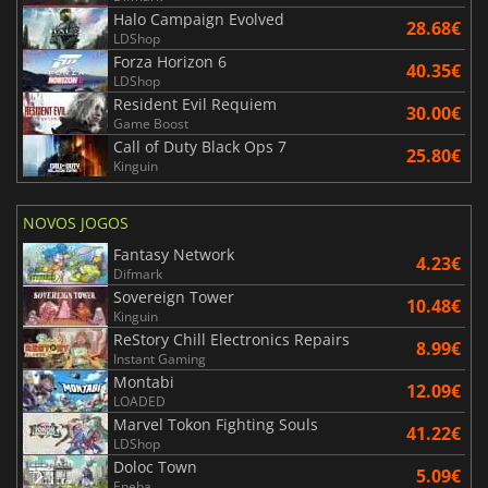
Halo Campaign Evolved
28.68€
LDShop
Forza Horizon 6
40.35€
LDShop
Resident Evil Requiem
30.00€
Game Boost
Call of Duty Black Ops 7
25.80€
Kinguin
NOVOS JOGOS
Fantasy Network
4.23€
Difmark
Sovereign Tower
10.48€
Kinguin
ReStory Chill Electronics Repairs
8.99€
Instant Gaming
Montabi
12.09€
LOADED
Marvel Tokon Fighting Souls
41.22€
LDShop
Doloc Town
5.09€
Eneba