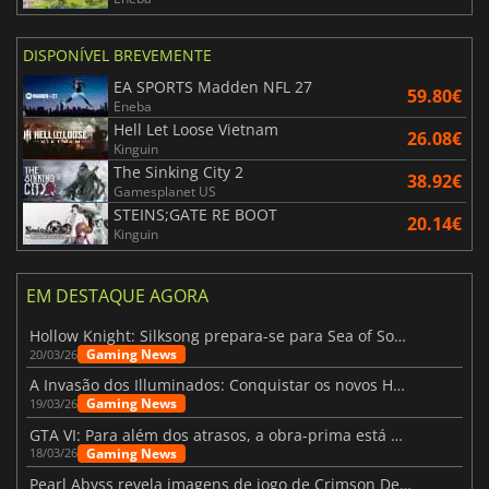
DISPONÍVEL BREVEMENTE
EA SPORTS Madden NFL 27
59.80€
Eneba
Hell Let Loose Vietnam
26.08€
Kinguin
The Sinking City 2
38.92€
Gamesplanet US
STEINS;GATE RE BOOT
20.14€
Kinguin
EM DESTAQUE AGORA
Hollow Knight: Silksong prepara-se para Sea of Sorrow com um patch
Gaming News
20/03/26
A Invasão dos Illuminados: Conquistar os novos Helldivers 2 Atualização!
Gaming News
19/03/26
GTA VI: Para além dos atrasos, a obra-prima está quase a chegar
Gaming News
18/03/26
Pearl Abyss revela imagens de jogo de Crimson Desert para a PS5