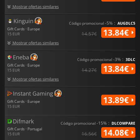
Mostrar ofertas similares
Kinguin
-5% :
Código promocional
AUGDLC5
Gift Cards · Europe
13.84€
14.57€
15 EUR
Mostrar ofertas similares
Eneba
-3% :
Código promocional
3DLC
Gift Cards · Europe
13.84€
14.27€
15 EUR
Mostrar ofertas similares
Instant Gaming
13.89€
Gift Cards · Europe
15 EUR
Difmark
-15% :
Código promocional
DLCOMPARE
Gift Cards · Portugal
14.08€
16.56€
15 EUR