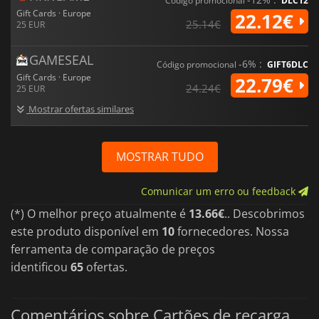
Código promocional
DLC12
Gift Cards · Europe
22.12€
25.14€
25 EUR
GAMESEAL
-6% :
Código promocional
GIFT6DLC
Gift Cards · Europe
22.79€
24.24€
25 EUR
Mostrar ofertas similares
MOSTRAR TUDO
Comunicar um erro ou feedback
(*) O melhor preço atualmente é
13.66€
.. Descobrimos
este produto disponível em
10
fornecedores. Nossa
ferramenta de comparação de preços
identificou
65
ofertas.
Comentários sobre Cartões de recarga