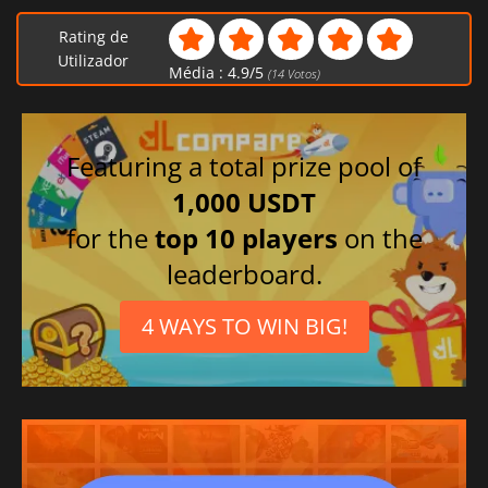
Rating de
Utilizador
Média :
4.9
/
5
(
14
Votos)
Featuring a total prize pool of
1,000 USDT
for the
top 10 players
on the
leaderboard.
4 WAYS TO WIN BIG!