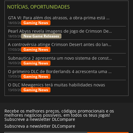
NOTÍCIAS, OPORTUNIDADES
GTA VI: Para além dos atrasos, a obra-prima está quase a chegar
Gaming News
18/03/26
Pearl Abyss revela imagens de jogo de Crimson Desert para a PS5
New Game Releases
18/03/26
A controvérsia atinge Crimson Desert antes do lançamento
Gaming News
17/03/26
Subnautica 2 apresenta um novo sistema de construção de bases
Gaming News
16/03/26
O primeiro DLC de Borderlands 4 acrescenta uma nova personagem e muito mais
Gaming News
13/03/26
O DLC Mewgenics terá muitas habilidades novas
Gaming News
13/03/26
Recebe os melhores preços, códigos promocionais e os
melhores negócios possíveis, em todos os teus jogos!
Subscreve a newsletter DLCompare
Subscreva a newsletter DLCompare