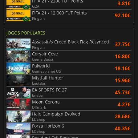
FIFA 21 - 2200 FUT Points
3.81€
G2A
FIFA 21 - 12 000 FUT Points
92.10€
Kinguin
JOGOS POPULARES
Assassin's Creed Black Flag Resynced
37.75€
Kinguin
Corsair Cove
16.80€
Game Boost
Palworld
18.16€
Gamesplanet US
Mistfall Hunter
15.96€
LootBar
EA SPORTS FC 27
45.73€
Eneba
Moon Corona
4.27€
Difmark
Halo Campaign Evolved
28.68€
LDShop
Forza Horizon 6
40.35€
LDShop
Resident Evil Requiem