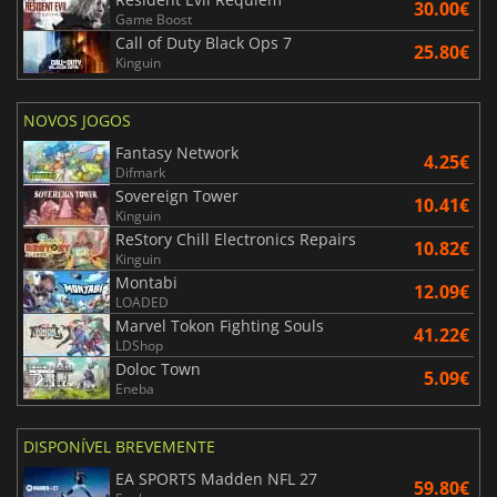
30.00€
Game Boost
Call of Duty Black Ops 7
25.80€
Kinguin
NOVOS JOGOS
Fantasy Network
4.25€
Difmark
Sovereign Tower
10.41€
Kinguin
ReStory Chill Electronics Repairs
10.82€
Kinguin
Montabi
12.09€
LOADED
Marvel Tokon Fighting Souls
41.22€
LDShop
Doloc Town
5.09€
Eneba
DISPONÍVEL BREVEMENTE
EA SPORTS Madden NFL 27
59.80€