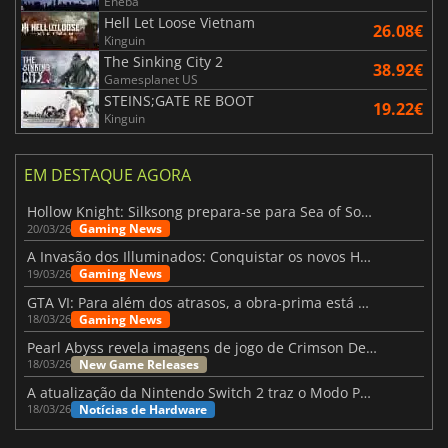
Eneba
Hell Let Loose Vietnam
26.08€
Kinguin
The Sinking City 2
38.92€
Gamesplanet US
STEINS;GATE RE BOOT
19.22€
Kinguin
EM DESTAQUE AGORA
Hollow Knight: Silksong prepara-se para Sea of Sorrow com um patch
Gaming News
20/03/26
A Invasão dos Illuminados: Conquistar os novos Helldivers 2 Atualização!
Gaming News
19/03/26
GTA VI: Para além dos atrasos, a obra-prima está quase a chegar
Gaming News
18/03/26
Pearl Abyss revela imagens de jogo de Crimson Desert para a PS5
New Game Releases
18/03/26
A atualização da Nintendo Switch 2 traz o Modo Portátil aos jogos mais antigos da Switch
Notícias de Hardware
18/03/26