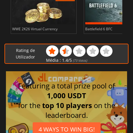
WWE 2K26 Virtual Currency
Battlefield 6 BFC
Rating de
Utilizador
Média :
1.4
/
5
(
73
Votos)
Featuring a total prize pool of
1,000 USDT
for the
top 10 players
on the
leaderboard.
4 WAYS TO WIN BIG!