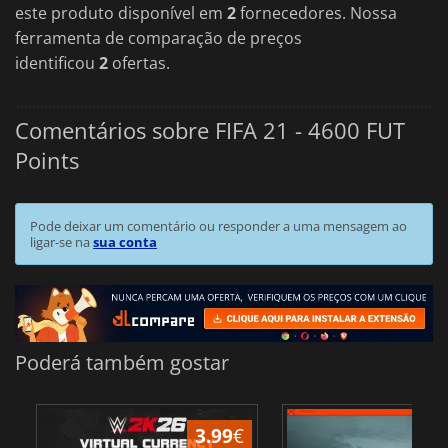
este produto disponível em
2
fornecedores. Nossa
ferramenta de comparação de preços
identificou
2
ofertas.
Comentários sobre FIFA 21 - 4600 FUT
Points
Pode deixar um comentário ou responder a uma mensagem ao
ligar-se na
sua conta
Poderá também gostar
3.99
€