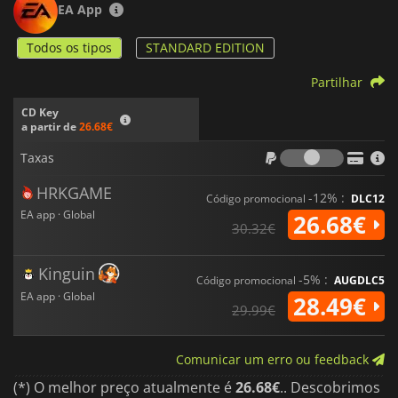
EA App
Todos os tipos
STANDARD EDITION
Partilhar
CD Key
a partir de
26.68€
Taxas
Taxas
HRKGAME
-12% :
Código promocional
DLC12
EA app · Global
26.68€
30.32€
Kinguin
-5% :
Código promocional
AUGDLC5
EA app · Global
28.49€
29.99€
Comunicar um erro ou feedback
(*) O melhor preço atualmente é
26.68€
.. Descobrimos