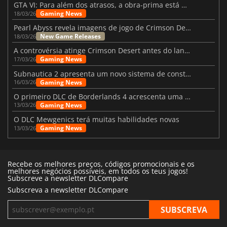
GTA VI: Para além dos atrasos, a obra-prima está quase a chegar
Gaming News
18/03/26
Pearl Abyss revela imagens de jogo de Crimson Desert para a PS5
New Game Releases
18/03/26
A controvérsia atinge Crimson Desert antes do lançamento
Gaming News
17/03/26
Subnautica 2 apresenta um novo sistema de construção de bases
Gaming News
16/03/26
O primeiro DLC de Borderlands 4 acrescenta uma nova personagem e muito mais
Gaming News
13/03/26
O DLC Mewgenics terá muitas habilidades novas
Gaming News
13/03/26
Recebe os melhores preços, códigos promocionais e os
melhores negócios possíveis, em todos os teus jogos!
Subscreve a newsletter DLCompare
Subscreva a newsletter DLCompare