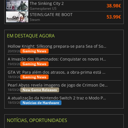
The Sinking City 2
38.98€
Gamesplanet US
STEINS;GATE RE BOOT
53.99€
Steam
EM DESTAQUE AGORA
Hollow Knight: Silksong prepara-se para Sea of Sorrow com um patch
Gaming News
20/03/26
A Invasão dos Illuminados: Conquistar os novos Helldivers 2 Atualização!
Gaming News
19/03/26
GTA VI: Para além dos atrasos, a obra-prima está quase a chegar
Gaming News
18/03/26
Pearl Abyss revela imagens de jogo de Crimson Desert para a PS5
New Game Releases
18/03/26
A atualização da Nintendo Switch 2 traz o Modo Portátil aos jogos mais antigos da Switch
Notícias de Hardware
18/03/26
NOTÍCIAS, OPORTUNIDADES