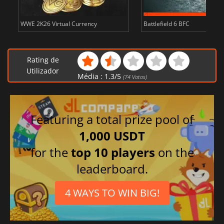
WWE 2K26 Virtual Currency
Battlefield 6 BFC
Rating de
Utilizador
Média :
1.3
/
5
(
74
Votos)
Featuring a total prize pool of
1,000 USDT
for the
top 10 players
on the
leaderboard.
4 WAYS TO WIN BIG!