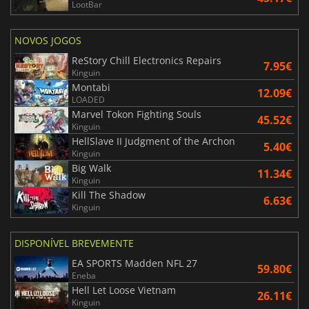
LootBar
NOVOS JOGOS
ReStory Chill Electronics Repairs
7.95€
Kinguin
Montabi
12.09€
LOADED
Marvel Tokon Fighting Souls
45.52€
Kinguin
HellSlave II Judgment of the Archon
5.40€
Kinguin
Big Walk
11.34€
Kinguin
Kill The Shadow
6.63€
Kinguin
DISPONÍVEL BREVEMENTE
EA SPORTS Madden NFL 27
59.80€
Eneba
Hell Let Loose Vietnam
26.11€
Kinguin