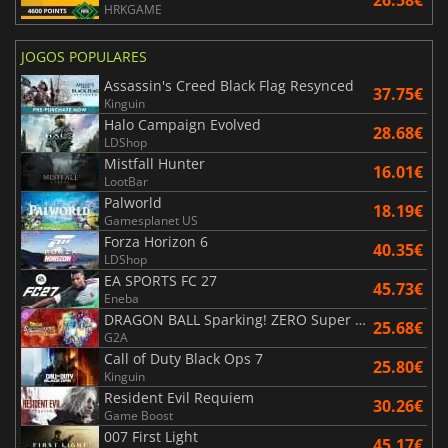
26.58€
HRKGAME
JOGOS POPULARES
Assassin's Creed Black Flag Resynced
37.75€
Kinguin
Halo Campaign Evolved
28.68€
LDShop
Mistfall Hunter
16.01€
LootBar
Palworld
18.19€
Gamesplanet US
Forza Horizon 6
40.35€
LDShop
EA SPORTS FC 27
45.73€
Eneba
DRAGON BALL Sparking! ZERO Super Limit Breaking NEO
25.68€
G2A
Call of Duty Black Ops 7
25.80€
Kinguin
Resident Evil Requiem
30.26€
Game Boost
007 First Light
45.17€