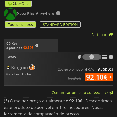
XboxOne
Xbox Play Anywhere
Todos os tipos
STANDARD EDITION
Partilhar
CD Key
a partir de
92.10€
Taxas
Taxas
Kinguin
-5% :
Código promocional
AUGDLC5
Xbox One · Global
92.10€
96.95€
Comunicar um erro ou feedback
(*) O melhor preço atualmente é
92.10€
.. Descobrimos
este produto disponível em
1
fornecedores. Nossa
ferramenta de comparação de preços