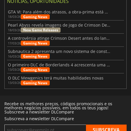
NOTÍCIAS, OPORTUNIDADES
GTA VI: Para além dos atrasos, a obra-prima está quase a chegar
Gaming News
18/03/26
Pearl Abyss revela imagens de jogo de Crimson Desert para a PS5
New Game Releases
18/03/26
A controvérsia atinge Crimson Desert antes do lançamento
Gaming News
17/03/26
Subnautica 2 apresenta um novo sistema de construção de bases
Gaming News
16/03/26
O primeiro DLC de Borderlands 4 acrescenta uma nova personagem e muito mais
Gaming News
13/03/26
O DLC Mewgenics terá muitas habilidades novas
Gaming News
13/03/26
Recebe os melhores preços, códigos promocionais e os
melhores negócios possíveis, em todos os teus jogos!
Subscreve a newsletter DLCompare
Subscreva a newsletter DLCompare