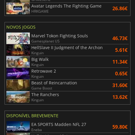
Avatar Legends The Fighting Game
26.86€
HRKGAME
NOVOS JOGOS
Marvel Tokon Fighting Souls
46.73€
Gamesplanet US
HellSlave II Judgment of the Archon
5.61€
Kinguin
Big Walk
11.34€
Kinguin
Retrowave 2
0.65€
Kinguin
Beast of Reincarnation
31.60€
Game Boost
The Ranchers
13.62€
Kinguin
DISPONÍVEL BREVEMENTE
EA SPORTS Madden NFL 27
59.80€
Eneba