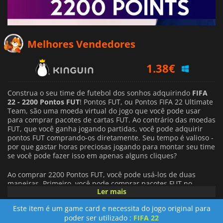
Melhores Vendedores
1.38
€
5.26
€
Construa o seu time de futebol dos sonhos adquirindo
FIFA
22 - 2200 Pontos FUT
! Pontos FUT, ou Pontos FIFA 22 Ultimate
Team, são uma moeda virtual do jogo que você pode usar
para comprar pacotes de cartas FUT. Ao contrário das moedas
FUT, que você ganha jogando partidas, você pode adquirir
pontos FUT comprando-os diretamente. Seu tempo é valioso -
por que gastar horas preciosas jogando para montar seu time
se você pode fazer isso em apenas alguns cliques?
Ao comprar 2200 Pontos FUT, você pode usá-los de duas
maneiras. Primeiro, você pode comprar pacotes FUT no
Ler mais
mercado. Quanto maior o valor do pacote, mais chances você
tem de conseguir uma carta rara. Segundo, você pode usar
Este item é um game card e necessita do jogo original para
seus pontos para ter acesso ao modo competitivo Draft. Se
poder ser utilizado :
FIFA 22
você se sair bem aqui, também poderá ganhar ótimas