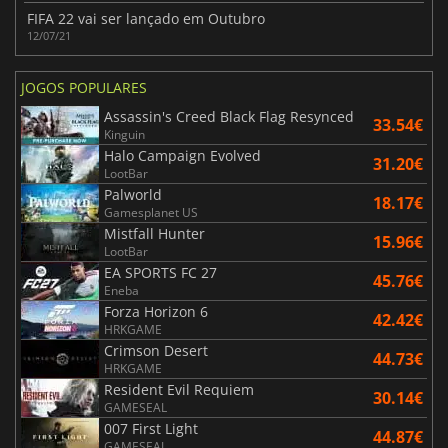
FIFA 22 vai ser lançado em Outubro
12/07/21
JOGOS POPULARES
Assassin's Creed Black Flag Resynced
33.54€
Kinguin
Halo Campaign Evolved
31.20€
LootBar
Palworld
18.17€
Gamesplanet US
Mistfall Hunter
15.96€
LootBar
EA SPORTS FC 27
45.76€
Eneba
Forza Horizon 6
42.42€
HRKGAME
Crimson Desert
44.73€
HRKGAME
Resident Evil Requiem
30.14€
GAMESEAL
007 First Light
44.87€
GAMESEAL