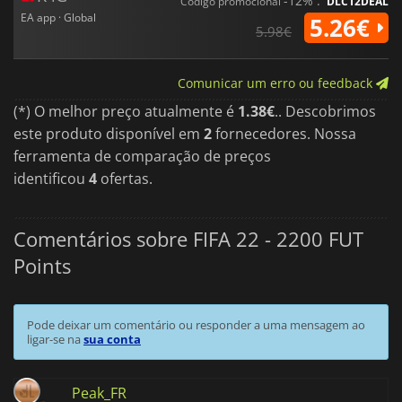
-12% :
Código promocional
DLC12DEAL
EA app · Global
5.26€
5.98€
Comunicar um erro ou feedback
(*) O melhor preço atualmente é
1.38€
.. Descobrimos
este produto disponível em
2
fornecedores. Nossa
ferramenta de comparação de preços
identificou
4
ofertas.
Comentários sobre FIFA 22 - 2200 FUT
Points
Pode deixar um comentário ou responder a uma mensagem ao
ligar-se na
sua conta
Peak_FR