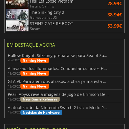
Hell Let Loose Vietnam
28.99€
Instant Gaming
The Sinking City 2
38.94€
Gamesplanet US
STEINS;GATE RE BOOT
53.99€
Steam
EM DESTAQUE AGORA
Hollow Knight: Silksong prepara-se para Sea of Sorrow com um patch
Gaming News
20/03/26
A Invasão dos Illuminados: Conquistar os novos Helldivers 2 Atualização!
Gaming News
19/03/26
GTA VI: Para além dos atrasos, a obra-prima está quase a chegar
Gaming News
18/03/26
Pearl Abyss revela imagens de jogo de Crimson Desert para a PS5
New Game Releases
18/03/26
A atualização da Nintendo Switch 2 traz o Modo Portátil aos jogos mais antigos da Switch
Notícias de Hardware
18/03/26