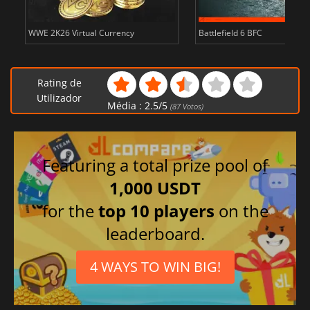
WWE 2K26 Virtual Currency
Battlefield 6 BFC
Rating de
Utilizador
Média :
2.5
/
5
(
87
Votos)
Featuring a total prize pool of
1,000 USDT
for the
top 10 players
on the
leaderboard.
4 WAYS TO WIN BIG!