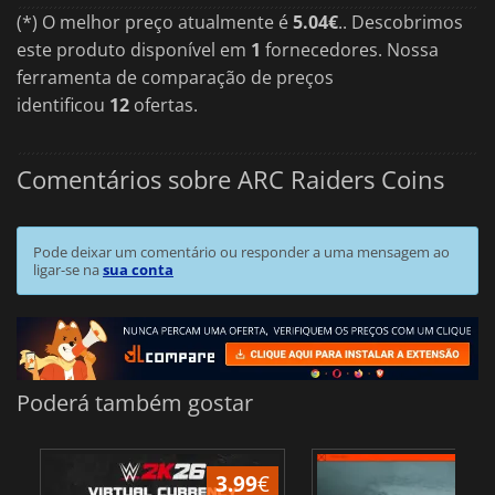
(*) O melhor preço atualmente é
5.04€
.. Descobrimos
este produto disponível em
1
fornecedores. Nossa
ferramenta de comparação de preços
identificou
12
ofertas.
Comentários sobre ARC Raiders Coins
Pode deixar um comentário ou responder a uma mensagem ao
ligar-se na
sua conta
Poderá também gostar
3.99
€