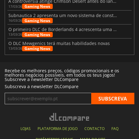
A controvérsia atinge Crimson Desert antes do lançamento
Gaming News
17/03/26
Subnautica 2 apresenta um novo sistema de construção de bases
Gaming News
16/03/26
O primeiro DLC de Borderlands 4 acrescenta uma nova personagem e muito mais
Gaming News
13/03/26
O DLC Mewgenics terá muitas habilidades novas
Gaming News
13/03/26
Recebe os melhores preços, códigos promocionais e os
melhores negócios possíveis, em todos os teus jogos!
Subscreve a newsletter DLCompare
Subscreva a newsletter DLCompare
LOJAS
PLATAFORMA DE JOGO
CONTACTO
FAQ