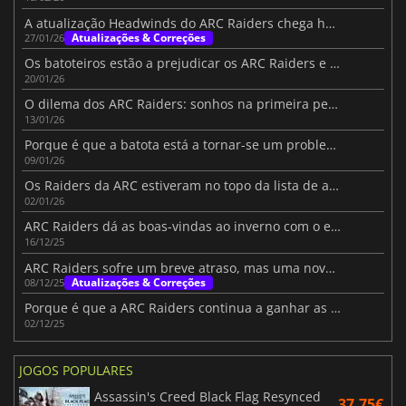
A atualização Headwinds do ARC Raiders chega hoje com adições desafiantes
Atualizações & Correções
27/01/26
Os batoteiros estão a prejudicar os ARC Raiders e até os streamers de topo estão fartos
20/01/26
O dilema dos ARC Raiders: sonhos na primeira pessoa e o debate sobre PvP
13/01/26
Porque é que a batota está a tornar-se um problema grave na ARC Raiders?
09/01/26
Os Raiders da ARC estiveram no topo da lista de atiradores neste Natal
02/01/26
ARC Raiders dá as boas-vindas ao inverno com o evento Cold Snap
16/12/25
ARC Raiders sofre um breve atraso, mas uma nova aventura aguarda-o em dezembro
Atualizações & Correções
08/12/25
Porque é que a ARC Raiders continua a ganhar as tabelas
02/12/25
JOGOS POPULARES
Assassin's Creed Black Flag Resynced
37.75€