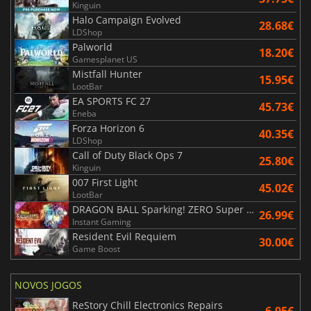
Kinguin
Halo Campaign Evolved
28.68€
LDShop
Palworld
18.20€
Gamesplanet US
Mistfall Hunter
15.95€
LootBar
EA SPORTS FC 27
45.73€
Eneba
Forza Horizon 6
40.35€
LDShop
Call of Duty Black Ops 7
25.80€
Kinguin
007 First Light
45.02€
LootBar
DRAGON BALL Sparking! ZERO Super Limit Breaking NEO
26.99€
Instant Gaming
Resident Evil Requiem
30.00€
Game Boost
NOVOS JOGOS
ReStory Chill Electronics Repairs