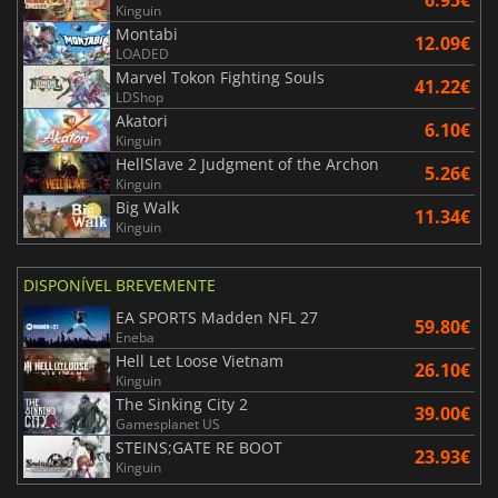
6.95€
Kinguin
Montabi
12.09€
LOADED
Marvel Tokon Fighting Souls
41.22€
LDShop
Akatori
6.10€
Kinguin
HellSlave 2 Judgment of the Archon
5.26€
Kinguin
Big Walk
11.34€
Kinguin
DISPONÍVEL BREVEMENTE
EA SPORTS Madden NFL 27
59.80€
Eneba
Hell Let Loose Vietnam
26.10€
Kinguin
The Sinking City 2
39.00€
Gamesplanet US
STEINS;GATE RE BOOT
23.93€
Kinguin