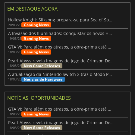
EM DESTAQUE AGORA
Hollow Knight: Silksong prepara-se para Sea of Sorrow com um patch
Gaming News
20/03/26
A Invasão dos Illuminados: Conquistar os novos Helldivers 2 Atualização!
Gaming News
19/03/26
GTA VI: Para além dos atrasos, a obra-prima está quase a chegar
Gaming News
18/03/26
Pearl Abyss revela imagens de jogo de Crimson Desert para a PS5
New Game Releases
18/03/26
A atualização da Nintendo Switch 2 traz o Modo Portátil aos jogos mais antigos da Switch
Notícias de Hardware
18/03/26
NOTÍCIAS, OPORTUNIDADES
GTA VI: Para além dos atrasos, a obra-prima está quase a chegar
Gaming News
18/03/26
Pearl Abyss revela imagens de jogo de Crimson Desert para a PS5
New Game Releases
18/03/26