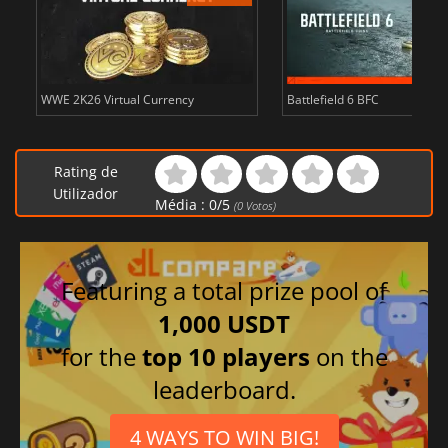
WWE 2K26 Virtual Currency
Battlefield 6 BFC
Rating de
Utilizador
Média :
0
/
5
(
0
Votos)
Featuring a total prize pool of
1,000 USDT
for the
top 10 players
on the
leaderboard.
4 WAYS TO WIN BIG!