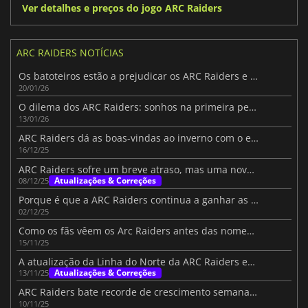
Ver detalhes e preços do jogo ARC Raiders
ARC RAIDERS NOTÍCIAS
Os batoteiros estão a prejudicar os ARC Raiders e até os streamers de topo estão fartos
20/01/26
O dilema dos ARC Raiders: sonhos na primeira pessoa e o debate sobre PvP
13/01/26
ARC Raiders dá as boas-vindas ao inverno com o evento Cold Snap
16/12/25
ARC Raiders sofre um breve atraso, mas uma nova aventura aguarda-o em dezembro
Atualizações & Correções
08/12/25
Porque é que a ARC Raiders continua a ganhar as tabelas
02/12/25
Como os fãs vêem os Arc Raiders antes das nomeações para a TGA
15/11/25
A atualização da Linha do Norte da ARC Raiders expande a fronteira
Atualizações & Correções
13/11/25
ARC Raiders bate recorde de crescimento semanal com aumento da base de jogadores
10/11/25