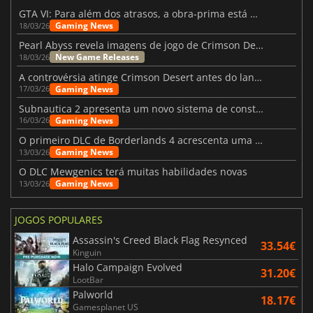
GTA VI: Para além dos atrasos, a obra-prima está quase a chegar
Gaming News
18/03/26
Pearl Abyss revela imagens de jogo de Crimson Desert para a PS5
New Game Releases
18/03/26
A controvérsia atinge Crimson Desert antes do lançamento
Gaming News
17/03/26
Subnautica 2 apresenta um novo sistema de construção de bases
Gaming News
16/03/26
O primeiro DLC de Borderlands 4 acrescenta uma nova personagem e muito mais
Gaming News
13/03/26
O DLC Mewgenics terá muitas habilidades novas
Gaming News
13/03/26
JOGOS POPULARES
Assassin's Creed Black Flag Resynced
33.54€
Kinguin
Halo Campaign Evolved
31.20€
LootBar
Palworld
18.17€
Gamesplanet US