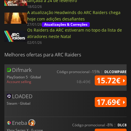
lançada a 24 de fevereiro
18/02/26
A atualização Headwinds do ARC Raiders chega
hoje com adições desafiantes
27/01/26
Atualizações & Correções
Os Raiders da ARC estiveram no topo da lista de
atiradores neste Natal
02/01/26
Melhores ofertas para ARC Raiders
Difmark
-15% :
Código promocional
DLCOMPARE
PlayStation 5 · Global
15.72€
18.49€
Account selling
LOADED
17.69€
Steam · Global
Eneba
-8% :
Código promocional
DLC8
Xbox Series X · Europe