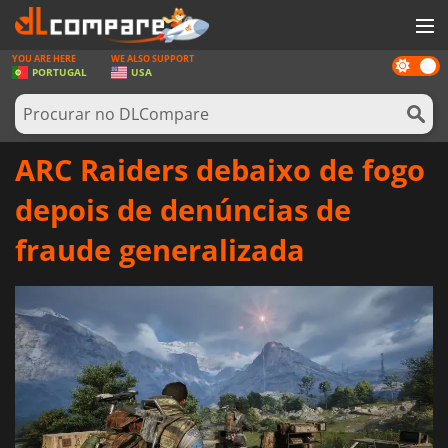
YOU ARE HERE
WE ALSO SUPPORT
Dark
JOGOS
PORTUGAL
USA
mode
GAME CARDS
SOFTWARE
ARC Raiders debaixo de fogo
REWARDS
depois de denúncias de
HARDWARE
fraude generalizada
NOTÍCIAS
ENTRAR OU REGISTAR