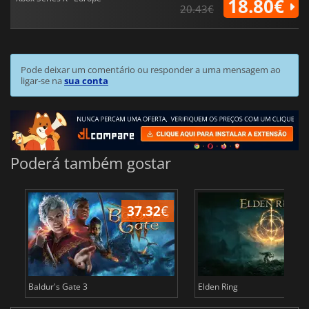
18.80€
20.43€
Pode deixar um comentário ou responder a uma mensagem ao
ligar-se na
sua conta
Poderá também gostar
37.32
€
4
Baldur's Gate 3
Elden Ring