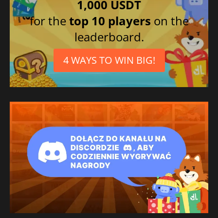
1,000 USDT
for the
top 10 players
on the
leaderboard.
4 WAYS TO WIN BIG!