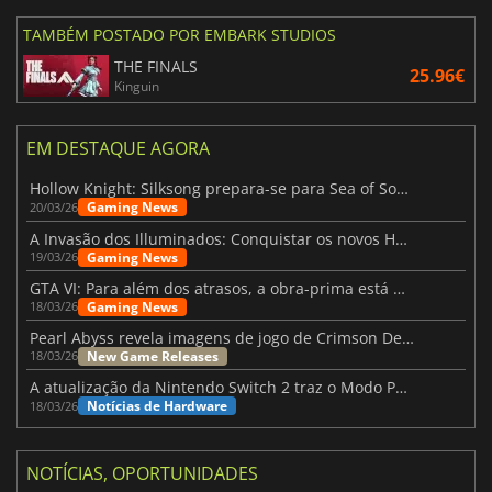
TAMBÉM POSTADO POR EMBARK STUDIOS
THE FINALS
25.96€
Kinguin
EM DESTAQUE AGORA
Hollow Knight: Silksong prepara-se para Sea of Sorrow com um patch
Gaming News
20/03/26
A Invasão dos Illuminados: Conquistar os novos Helldivers 2 Atualização!
Gaming News
19/03/26
GTA VI: Para além dos atrasos, a obra-prima está quase a chegar
Gaming News
18/03/26
Pearl Abyss revela imagens de jogo de Crimson Desert para a PS5
New Game Releases
18/03/26
A atualização da Nintendo Switch 2 traz o Modo Portátil aos jogos mais antigos da Switch
Notícias de Hardware
18/03/26
NOTÍCIAS, OPORTUNIDADES