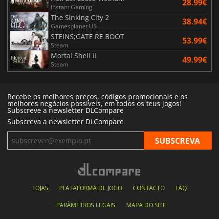
28.99€
Instant Gaming
The Sinking City 2
38.94€
Gamesplanet US
STEINS;GATE RE BOOT
53.99€
Steam
Mortal Shell II
49.99€
Steam
Recebe os melhores preços, códigos promocionais e os
melhores negócios possíveis, em todos os teus jogos!
Subscreve a newsletter DLCompare
Subscreva a newsletter DLCompare
LOJAS
PLATAFORMA DE JOGO
CONTACTO
FAQ
PARÂMETROS LEGAIS
MAPA DO SITE