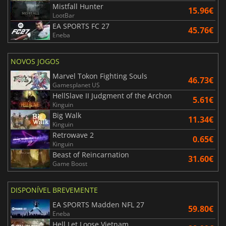
Mistfall Hunter
15.96€
LootBar
EA SPORTS FC 27
45.76€
Eneba
NOVOS JOGOS
Marvel Tokon Fighting Souls
46.73€
Gamesplanet US
HellSlave II Judgment of the Archon
5.61€
Kinguin
Big Walk
11.34€
Kinguin
Retrowave 2
0.65€
Kinguin
Beast of Reincarnation
31.60€
Game Boost
DISPONÍVEL BREVEMENTE
EA SPORTS Madden NFL 27
59.80€
Eneba
Hell Let Loose Vietnam