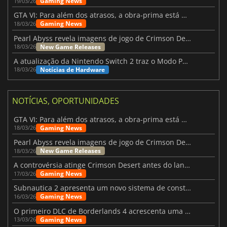
Gaming News
19/03/26
GTA VI: Para além dos atrasos, a obra-prima está quase a chegar
Gaming News
18/03/26
Pearl Abyss revela imagens de jogo de Crimson Desert para a PS5
New Game Releases
18/03/26
A atualização da Nintendo Switch 2 traz o Modo Portátil aos jogos mais antigos da Switch
Notícias de Hardware
18/03/26
NOTÍCIAS, OPORTUNIDADES
GTA VI: Para além dos atrasos, a obra-prima está quase a chegar
Gaming News
18/03/26
Pearl Abyss revela imagens de jogo de Crimson Desert para a PS5
New Game Releases
18/03/26
A controvérsia atinge Crimson Desert antes do lançamento
Gaming News
17/03/26
Subnautica 2 apresenta um novo sistema de construção de bases
Gaming News
16/03/26
O primeiro DLC de Borderlands 4 acrescenta uma nova personagem e muito mais
Gaming News
13/03/26