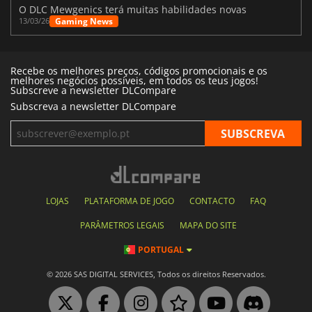
O DLC Mewgenics terá muitas habilidades novas
Gaming News
13/03/26
Recebe os melhores preços, códigos promocionais e os
melhores negócios possíveis, em todos os teus jogos!
Subscreve a newsletter DLCompare
Subscreva a newsletter DLCompare
LOJAS
PLATAFORMA DE JOGO
CONTACTO
FAQ
PARÂMETROS LEGAIS
MAPA DO SITE
PORTUGAL
© 2026 SAS DIGITAL SERVICES, Todos os direitos Reservados.