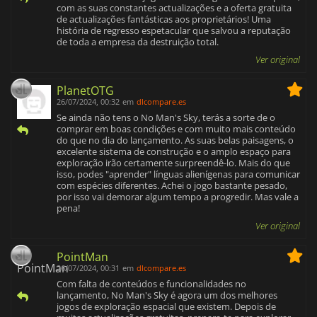
com as suas constantes actualizações e a oferta gratuita
de actualizações fantásticas aos proprietários! Uma
história de regresso espetacular que salvou a reputação
de toda a empresa da destruição total.
Ver original
PlanetOTG
26/07/2024, 00:32
em
dlcompare.es
Se ainda não tens o No Man's Sky, terás a sorte de o
comprar em boas condições e com muito mais conteúdo
do que no dia do lançamento. As suas belas paisagens, o
excelente sistema de construção e o amplo espaço para
exploração irão certamente surpreendê-lo. Mais do que
isso, podes "aprender" línguas alienígenas para comunicar
com espécies diferentes. Achei o jogo bastante pesado,
por isso vai demorar algum tempo a progredir. Mas vale a
pena!
Ver original
PointMan
26/07/2024, 00:31
em
dlcompare.es
Com falta de conteúdos e funcionalidades no
lançamento, No Man's Sky é agora um dos melhores
jogos de exploração espacial que existem. Depois de