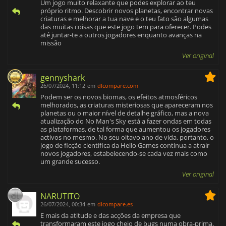
Um jogo muito relaxante que podes explorar ao teu
próprio ritmo. Descobrir novos planetas, encontrar novas
criaturas e melhorar a tua nave e o teu fato são algumas
das muitas coisas que este jogo tem para oferecer. Podes
até juntar-te a outros jogadores enquanto avanças na
missão
Ver original
gennyshark
26/07/2024, 11:12
em
dlcompare.com
Podem ser os novos biomas, os efeitos atmosféricos
melhorados, as criaturas misteriosas que apareceram nos
planetas ou o maior nível de detalhe gráfico, mas a nova
atualização do No Man's Sky está a fazer ondas em todas
as plataformas, de tal forma que aumentou os jogadores
activos no mesmo. No seu oitavo ano de vida, portanto, o
jogo de ficção científica da Hello Games continua a atrair
novos jogadores, estabelecendo-se cada vez mais como
um grande sucesso.
Ver original
NARUTITO
26/07/2024, 00:34
em
dlcompare.es
E mais da atitude e das acções da empresa que
transformaram este jogo cheio de bugs numa obra-prima,