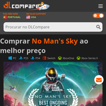
YOU ARE HERE
WE ALSO SUPPORT
Dark
JOGOS
PORTUGAL
USA
mode
GAME CARDS
SOFTWARE
Comprar
No Man's Sky
ao
REWARDS
melhor preço
HARDWARE
PC
PS5
PS4
Switch
XboxOne
Xbox Series X
NOTÍCIAS
ENTRAR OU REGISTAR