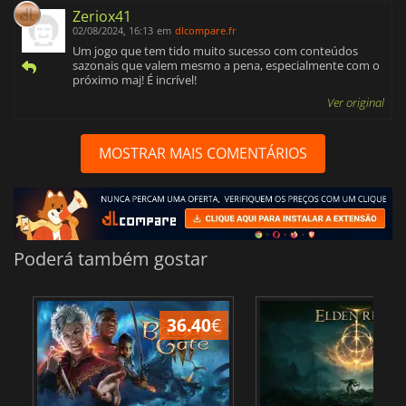
Zeriox41
02/08/2024, 16:13
em
dlcompare.fr
Um jogo que tem tido muito sucesso com conteúdos
sazonais que valem mesmo a pena, especialmente com o
próximo maj! É incrível!
Ver original
MOSTRAR MAIS COMENTÁRIOS
Poderá também gostar
36.40
€
4