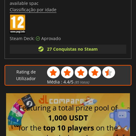
available spac
Classificação por idade
Steam Deck:
Aprovado
27 Conquistas no Steam
Rating de
Utilizador
Média :
4.4
/
5
(
85
Votos)
Featuring a total prize pool of
1,000 USDT
for the
top 10 players
on the