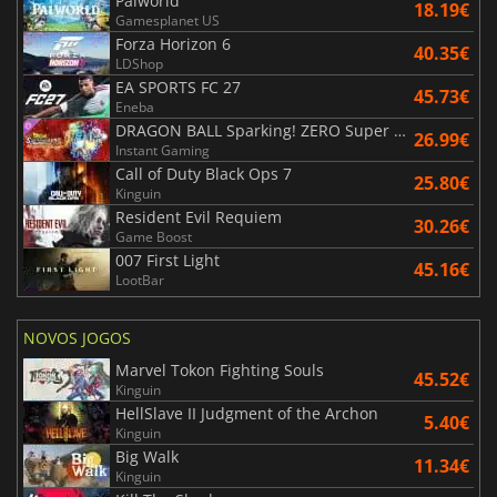
Palworld
18.19€
Gamesplanet US
Forza Horizon 6
40.35€
LDShop
EA SPORTS FC 27
45.73€
Eneba
DRAGON BALL Sparking! ZERO Super Limit Breaking NEO
26.99€
Instant Gaming
Call of Duty Black Ops 7
25.80€
Kinguin
Resident Evil Requiem
30.26€
Game Boost
007 First Light
45.16€
LootBar
NOVOS JOGOS
Marvel Tokon Fighting Souls
45.52€
Kinguin
HellSlave II Judgment of the Archon
5.40€
Kinguin
Big Walk
11.34€
Kinguin