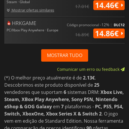
Steam · Global
14.46€
17.01€
Mostrar ofertas similares
HRKGAME
-12% :
Código promocional
DLC12
PC/Xbox Play Anywhere · Europe
14.86€
16.89€
MOSTRAR TUDO
Comunicar um erro ou feedback
(*) O melhor preço atualmente é de
2.13€
.
Descobrimos este produto disponível de
25
vendedores que suportam
6
sistemas DRM:
Xbox Live,
Steam, XBox Play Anywhere, Sony PSN, Nintendo
eShop & GOG Galaxy
em
7
plataformas -
PC, PS5, PS4,
Switch, XboxOne, Xbox Series X & Switch 2
. O jogo
vem em edição de Standard Edition. Nossa ferramenta
de comparação de preços identificou
90
ofertas