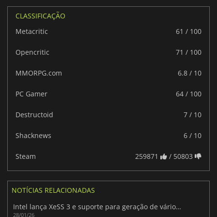
CLASSIFICAÇÃO
Metacritic
61 / 100
Opencritic
71 / 100
MMORPG.com
6.8 / 10
PC Gamer
64 / 100
Destructoid
7 / 10
Shacknews
6 / 10
Steam
259871
/ 50803
NOTÍCIAS RELACIONADAS
Intel lança XeSS 3 e suporte para geração de vários quadros no novo driver Arc
28/01/26