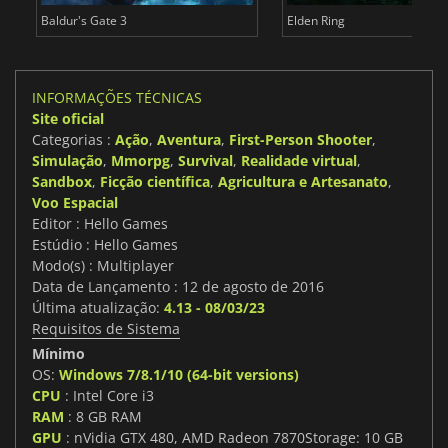
Baldur's Gate 3
Elden Ring
INFORMAÇÕES TÉCNICAS
Site oficial
Categorias :
Ação
,
Aventura
,
First-Person Shooter
,
Simulação
,
Mmorpg
,
Survival
,
Realidade virtual
,
Sandbox
,
Ficção científica
,
Agricultura e Artesanato
,
Voo Espacial
Editor : Hello Games
Estúdio : Hello Games
Modo(s) : Multiplayer
Data de Lançamento : 12 de agosto de 2016
Última atualização:
4.13 - 08/03/23
Requisitos de Sistema
Mínimo
OS:
Windows 7/8.1/10 (64-bit versions)
CPU
: Intel Core i3
RAM
: 8 GB RAM
GPU
: nVidia GTX 480, AMD Radeon 7870Storage: 10 GB