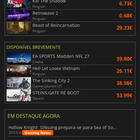
Kill The Shadow
6.73€
Kinguin
Retrowave 2
0.68€
Kinguin
Beast of Reincarnation
29.23€
Kinguin
DISPONÍVEL BREVEMENTE
EA SPORTS Madden NFL 27
59.80€
Eneba
Hell Let Loose Vietnam
26.11€
Kinguin
The Sinking City 2
38.98€
Gamesplanet US
STEINS;GATE RE BOOT
53.99€
Steam
EM DESTAQUE AGORA
Hollow Knight: Silksong prepara-se para Sea of Sorrow com um patch
Gaming News
20/03/26