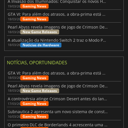
A Invasão dos Illuminados: Conquistar os novos Helldivers 2 Atualização!
Gaming News
19/03/26
GTA VI: Para além dos atrasos, a obra-prima está quase a chegar
Gaming News
18/03/26
Pearl Abyss revela imagens de jogo de Crimson Desert para a PS5
New Game Releases
18/03/26
A atualização da Nintendo Switch 2 traz o Modo Portátil aos jogos mais antigos da Switch
Notícias de Hardware
18/03/26
NOTÍCIAS, OPORTUNIDADES
GTA VI: Para além dos atrasos, a obra-prima está quase a chegar
Gaming News
18/03/26
Pearl Abyss revela imagens de jogo de Crimson Desert para a PS5
New Game Releases
18/03/26
A controvérsia atinge Crimson Desert antes do lançamento
Gaming News
17/03/26
Subnautica 2 apresenta um novo sistema de construção de bases
Gaming News
16/03/26
O primeiro DLC de Borderlands 4 acrescenta uma nova personagem e muito mais