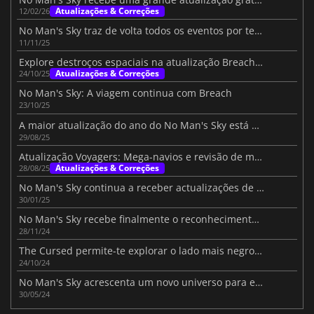
Atualizações & Correções
12/02/26
No Man's Sky traz de volta todos os eventos por tempo limitado do passado
11/11/25
Explore destroços espaciais na atualização Breach de No Man's Sky
Atualizações & Correções
24/10/25
No Man's Sky: A viagem continua com Breach
23/10/25
A maior atualização do ano do No Man's Sky está aqui
29/08/25
Atualização Voyagers: Mega-navios e revisão de motores em No Man's Sky
Atualizações & Correções
28/08/25
No Man's Sky continua a receber actualizações de conteúdo significativas
30/01/25
No Man's Sky recebe finalmente o reconhecimento que merece
28/11/24
The Cursed permite-te explorar o lado mais negro de No Man's Sky
24/10/24
No Man's Sky acrescenta um novo universo para explorar
30/05/24