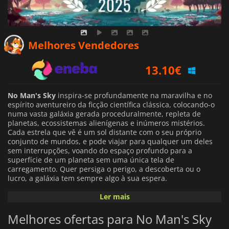
12.10
€
Melhores Vendedores
13.10
€
16.29
€
No Man's Sky
inspira-se profundamente na maravilha e no
espírito aventureiro da ficção científica clássica, colocando-o
numa vasta galáxia gerada proceduralmente, repleta de
planetas, ecossistemas alienígenas e inúmeros mistérios.
Cada estrela que vê é um sol distante com o seu próprio
conjunto de mundos, e pode viajar para qualquer um deles
sem interrupções, voando do espaço profundo para a
superfície de um planeta sem uma única tela de
carregamento. Quer persiga o perigo, a descoberta ou o
lucro, a galáxia tem sempre algo à sua espera.
Ler mais
No centro deste imenso universo, um misterioso sinal pulsa,
chamando os exploradores para a frente e instando-os a
Melhores ofertas para No Man's Sky
desvendar uma verdade oculta sobre o cosmos. A jornada
para alcançá-lo é perigosa: criaturas hostis vagueiam por