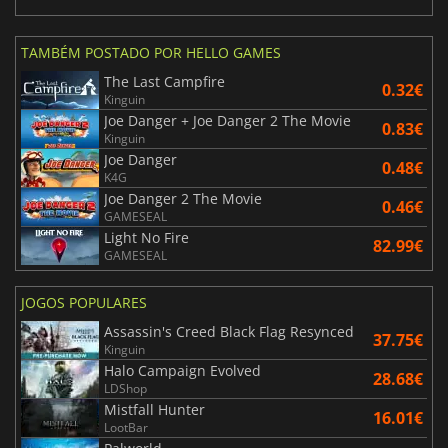
TAMBÉM POSTADO POR HELLO GAMES
The Last Campfire
0.32€
Kinguin
Joe Danger + Joe Danger 2 The Movie
0.83€
Kinguin
Joe Danger
0.48€
K4G
Joe Danger 2 The Movie
0.46€
GAMESEAL
Light No Fire
82.99€
GAMESEAL
JOGOS POPULARES
Assassin's Creed Black Flag Resynced
37.75€
Kinguin
Halo Campaign Evolved
28.68€
LDShop
Mistfall Hunter
16.01€
LootBar