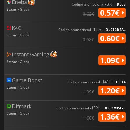
Eneba
-8% :
Código promocional
DLC8
Steam · Global
0.57€
0.62€
K4G
-12% :
Código promocional
DLC12DEAL
Steam · Global
0.60€
0.68€
Instant Gaming
1.09€
Steam · Global
Game Boost
-14% :
Código promocional
DLC14
Steam · Global
1.20€
1.39€
Difmark
-15% :
Código promocional
DLCOMPARE
Steam · Global
1.36€
1.60€