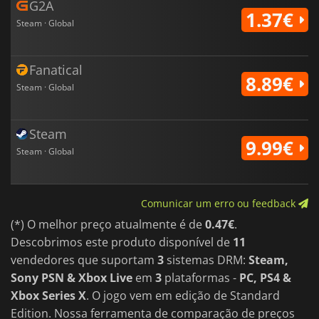
G2A
1.37€
Steam · Global
Fanatical
8.89€
Steam · Global
Steam
9.99€
Steam · Global
Comunicar um erro ou feedback
(*) O melhor preço atualmente é de
0.47€
.
Descobrimos este produto disponível de
11
vendedores que suportam
3
sistemas DRM:
Steam,
Sony PSN & Xbox Live
em
3
plataformas -
PC, PS4 &
Xbox Series X
. O jogo vem em edição de Standard
Edition. Nossa ferramenta de comparação de preços