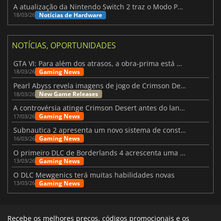
A atualização da Nintendo Switch 2 traz o Modo Portátil aos jogos mais antigos da Switch
Notícias de Hardware
18/03/26
NOTÍCIAS, OPORTUNIDADES
GTA VI: Para além dos atrasos, a obra-prima está quase a chegar
Gaming News
18/03/26
Pearl Abyss revela imagens de jogo de Crimson Desert para a PS5
New Game Releases
18/03/26
A controvérsia atinge Crimson Desert antes do lançamento
Gaming News
17/03/26
Subnautica 2 apresenta um novo sistema de construção de bases
Gaming News
16/03/26
O primeiro DLC de Borderlands 4 acrescenta uma nova personagem e muito mais
Gaming News
13/03/26
O DLC Mewgenics terá muitas habilidades novas
Gaming News
13/03/26
Recebe os melhores preços, códigos promocionais e os