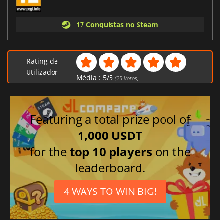
17 Conquistas no Steam
Rating de
Utilizador
Média :
5
/
5
(
25
Votos)
Featuring a total prize pool of
1,000 USDT
for the
top 10 players
on the
leaderboard.
4 WAYS TO WIN BIG!