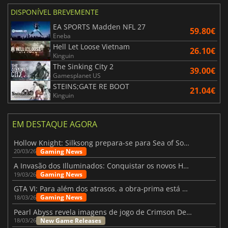
DISPONÍVEL BREVEMENTE
EA SPORTS Madden NFL 27
59.80€
Eneba
Hell Let Loose Vietnam
26.10€
Kinguin
The Sinking City 2
39.00€
Gamesplanet US
STEINS;GATE RE BOOT
21.04€
Kinguin
EM DESTAQUE AGORA
Hollow Knight: Silksong prepara-se para Sea of Sorrow com um patch
Gaming News
20/03/26
A Invasão dos Illuminados: Conquistar os novos Helldivers 2 Atualização!
Gaming News
19/03/26
GTA VI: Para além dos atrasos, a obra-prima está quase a chegar
Gaming News
18/03/26
Pearl Abyss revela imagens de jogo de Crimson Desert para a PS5
New Game Releases
18/03/26