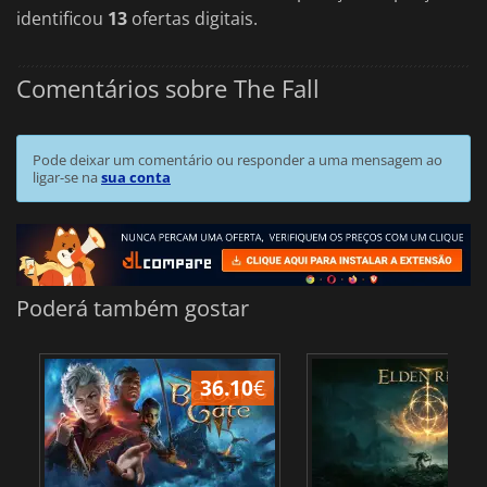
identificou
13
ofertas digitais.
Comentários sobre The Fall
Pode deixar um comentário ou responder a uma mensagem ao
ligar-se na
sua conta
Poderá também gostar
36.10
€
4