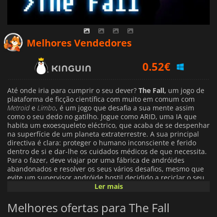
Melhores Vendedores
0.52
€
0.57
€
1.09
€
Até onde iria para cumprir o seu dever?
The Fall,
um jogo de
plataforma de ficção científica com muito em comum com
Metroid
e
Limbo
, é um jogo que desafia a sua mente assim
como o seu dedo no gatilho. Jogue como ARID, uma IA que
habita um exoesqueleto eléctrico, que acaba de se despenhar
na superfície de um planeta extraterrestre. A sua principal
directiva é clara: proteger o humano inconsciente e ferido
dentro de si e dar-lhe os cuidados médicos de que necessita.
Para o fazer, deve viajar por uma fábrica de andróides
abandonados e resolver os seus vários desafios, mesmo que
evite um supervisor andróide hostil decidido a reciclar o seu
corpo.
Ler mais
Em parte scroller de aventura, parte jogo puzzle,
The Fall
é
um conto aclamado pela crítica que apresenta personagens
Melhores ofertas para The Fall
com diálogo vocalizado, um mundo atmosférico de ficção