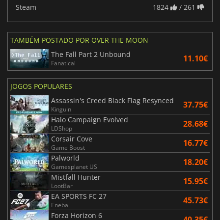
Steam
1824
/ 261
TAMBÉM POSTADO POR OVER THE MOON
The Fall Part 2 Unbound
11.10€
Fanatical
JOGOS POPULARES
Assassin's Creed Black Flag Resynced
37.75€
Kinguin
Halo Campaign Evolved
28.68€
LDShop
Corsair Cove
16.77€
Game Boost
Palworld
18.20€
Gamesplanet US
Mistfall Hunter
15.95€
LootBar
EA SPORTS FC 27
45.73€
Eneba
Forza Horizon 6
40.35€