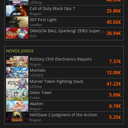
LDShop
Call of Duty Black Ops 7
25.80€
Kinguin
007 First Light
45.02€
LootBar
DRAGON BALL Sparking! ZERO Super Limit Breaking NEO
26.94€
G2A
NOVOS JOGOS
ReStory Chill Electronics Repairs
7.37€
Kinguin
Montabi
12.09€
LOADED
Marvel Tokon Fighting Souls
41.22€
LDShop
Doloc Town
5.09€
Eneba
Akatori
6.10€
Kinguin
HellSlave 2 Judgment of the Archon
5.25€
Kinguin