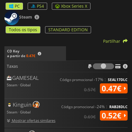
científica e puzzles que se encaixam bem no seu enredo. Vai
PC
PS4
Xbox Series X
cumprir a sua directiva principal ou está destinado ao monte
de sucata?
Steam
Todos os tipos
STANDARD EDITION
Partilhar
CD Key
a partir de
0.47€
Taxas
Taxas
GAMESEAL
-17% :
Código promocional
SEAL17DLC
Steam · Global
0.47€
0.57€
Kinguin
-24% :
Código promocional
RAB28DLC
Steam · Global
0.52€
0.69€
Mostrar ofertas similares