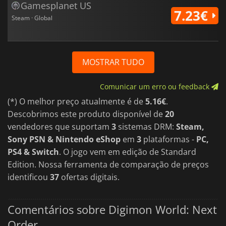
Gamesplanet US
7.23€
Steam · Global
MOSTRAR TUDO
Comunicar um erro ou feedback
(*) O melhor preço atualmente é de
5.16€
.
Descobrimos este produto disponível de
20
vendedores que suportam
3
sistemas DRM:
Steam,
Sony PSN & Nintendo eShop
em
3
plataformas -
PC,
PS4 & Switch
. O jogo vem em edição de Standard
Edition. Nossa ferramenta de comparação de preços
identificou
37
ofertas digitais.
Comentários sobre Digimon World: Next
Order