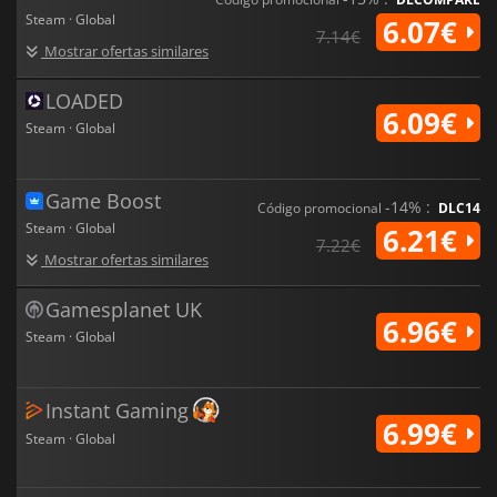
Steam · Global
6.07€
7.14€
Mostrar ofertas similares
LOADED
6.09€
Steam · Global
Game Boost
-14% :
Código promocional
DLC14
Steam · Global
6.21€
7.22€
Mostrar ofertas similares
Gamesplanet UK
6.96€
Steam · Global
Instant Gaming
6.99€
Steam · Global