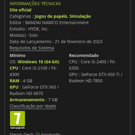
INFORMAÇÕES TÉCNICAS
Site oficial
Categorias :
Jogos de papéis
,
Simulação
Editor : BANDAI NAMCO Entertainment
Estúdio : HYDE, Inc.
Modo(s) : Solo
Data de Lançamento : 21 de fevereiro de 2023
Requisitos de Sistema
Mínimo
Recomendado
OS:
Windows 10 (64-bit)
CPU : Core i5-2400 / FX-
CPU
: Core i3-2100 / FX-
6350
4300
GPU : GeForce GTX 650 Ti /
RAM
: 4 GB
Radeon HD 7850
GPU
: GeForce GTX 560 /
Radeon HD 6870
Armazenamento
: 7 GB
Classificação por idade
Steam Deck:
Aprovado