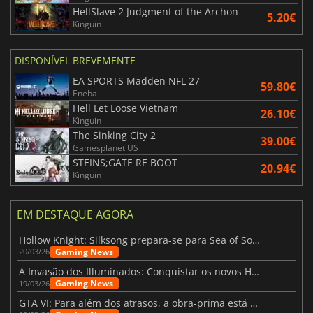
HellSlave 2 Judgment of the Archon
5.20€
Kinguin
DISPONÍVEL BREVEMENTE
EA SPORTS Madden NFL 27
59.80€
Eneba
Hell Let Loose Vietnam
26.10€
Kinguin
The Sinking City 2
39.00€
Gamesplanet US
STEINS;GATE RE BOOT
20.94€
Kinguin
EM DESTAQUE AGORA
Hollow Knight: Silksong prepara-se para Sea of Sorrow com um patch
Gaming News
20/03/26
A Invasão dos Illuminados: Conquistar os novos Helldivers 2 Atualização!
Gaming News
19/03/26
GTA VI: Para além dos atrasos, a obra-prima está quase a chegar