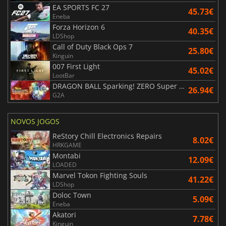
EA SPORTS FC 27
45.73€
Eneba
Forza Horizon 6
40.35€
LDShop
Call of Duty Black Ops 7
25.80€
Kinguin
007 First Light
45.02€
LootBar
DRAGON BALL Sparking! ZERO Super Limit Breaking NEO
26.94€
G2A
NOVOS JOGOS
ReStory Chill Electronics Repairs
8.02€
HRKGAME
Montabi
12.09€
LOADED
Marvel Tokon Fighting Souls
41.22€
LDShop
Doloc Town
5.09€
Eneba
Akatori
7.78€
Kinguin