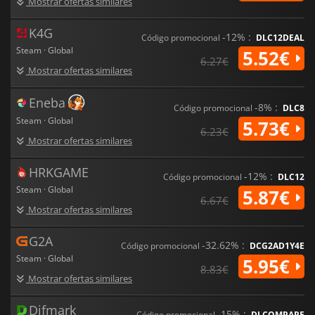
Mostrar ofertas similares
K4G
-12% :
Código promocional
DLC12DEAL
Steam · Global
5.52€
6.27€
Mostrar ofertas similares
Eneba
-8% :
Código promocional
DLC8
Steam · Global
5.73€
6.23€
Mostrar ofertas similares
HRKGAME
-12% :
Código promocional
DLC12
Steam · Global
5.87€
6.67€
Mostrar ofertas similares
G2A
-32.62% :
Código promocional
DCG2AD1Y4E
Steam · Global
5.95€
8.83€
Mostrar ofertas similares
Difmark
-15% :
Código promocional
DLCOMPARE