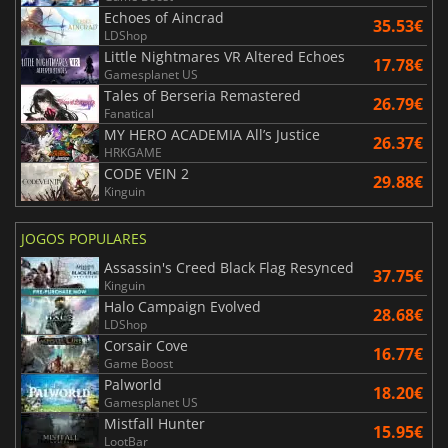
Echoes of Aincrad
35.53€
LDShop
Little Nightmares VR Altered Echoes
17.78€
Gamesplanet US
Tales of Berseria Remastered
26.79€
Fanatical
MY HERO ACADEMIA All’s Justice
26.37€
HRKGAME
CODE VEIN 2
29.88€
Kinguin
JOGOS POPULARES
Assassin's Creed Black Flag Resynced
37.75€
Kinguin
Halo Campaign Evolved
28.68€
LDShop
Corsair Cove
16.77€
Game Boost
Palworld
18.20€
Gamesplanet US
Mistfall Hunter
15.95€
LootBar