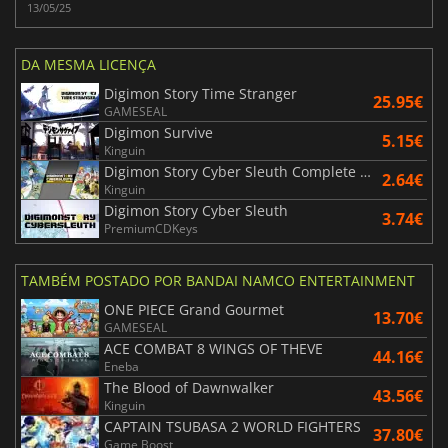
13/05/25
DA MESMA LICENÇA
Digimon Story Time Stranger
25.95€
GAMESEAL
Digimon Survive
5.15€
Kinguin
Digimon Story Cyber Sleuth Complete Edition
2.64€
Kinguin
Digimon Story Cyber Sleuth
3.74€
PremiumCDKeys
TAMBÉM POSTADO POR BANDAI NAMCO ENTERTAINMENT
ONE PIECE Grand Gourmet
13.70€
GAMESEAL
ACE COMBAT 8 WINGS OF THEVE
44.16€
Eneba
The Blood of Dawnwalker
43.56€
Kinguin
CAPTAIN TSUBASA 2 WORLD FIGHTERS
37.80€
Game Boost