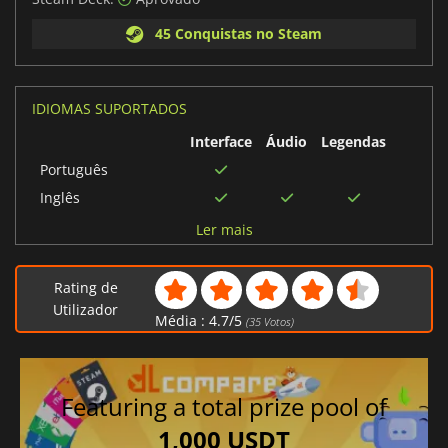
45 Conquistas no Steam
IDIOMAS SUPORTADOS
Interface
Áudio
Legendas
Português
Inglês
Espanhol
Ler mais
Francês
Alemão
Rating de
Italiano
Utilizador
Média :
4.7
/
5
(
35
Votos)
Japonês
Coreano
Português brasileiro
Featuring a total prize pool of
Chinês tradicional
1,000 USDT