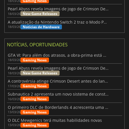
Gaming News
18/03/26
Pearl Abyss revela imagens de jogo de Crimson Desert para a PS5
New Game Releases
18/03/26
A atualização da Nintendo Switch 2 traz o Modo Portátil aos jogos mais antigos da Switch
Notícias de Hardware
18/03/26
NOTÍCIAS, OPORTUNIDADES
GTA VI: Para além dos atrasos, a obra-prima está quase a chegar
Gaming News
18/03/26
Pearl Abyss revela imagens de jogo de Crimson Desert para a PS5
New Game Releases
18/03/26
A controvérsia atinge Crimson Desert antes do lançamento
Gaming News
17/03/26
Subnautica 2 apresenta um novo sistema de construção de bases
Gaming News
16/03/26
O primeiro DLC de Borderlands 4 acrescenta uma nova personagem e muito mais
Gaming News
13/03/26
O DLC Mewgenics terá muitas habilidades novas
Gaming News
13/03/26