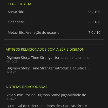
CLASSIFICAÇÃO
Metacritic
68 / 100
Opencritic
66 / 100
Metacritic: Avaliação do usuário
7.0 / 10
ARTIGOS RELACIONADOS COM A SÉRIE DIGIMON
Digimon Story: Time Stranger torna-se o maior lançamento de JRPG para PC da Bandai Namco
06/10/25
Digimon Story: Time Stranger introduz a equitação no franchise
12/08/25
NOTÍCIAS RELACIONADAS
Veja 9 minutos de Digimon Story: Jogabilidade de Time Stranger
03/07/25
O Festival de Coleccionadores de Criaturas do Steam já está disponível - é altura de aproveitar as grandes promoções!