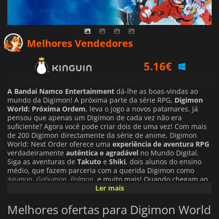
5.16
€
Melhores Vendedores
5.73
€
6.99
€
A Bandai Namco Entertainment
dá-lhe as boas-vindas ao
mundo da Digimon! A próxima parte da série RPG,
Digimon
World: Próxima Ordem
, leva o jogo a novos patamares. Já
pensou que apenas um Digimon de cada vez não era
suficiente? Agora você pode criar dois de uma vez! Com mais
de 200 Digimon directamente da série de anime, Digimon
World: Next Order oferece uma
experiência de aventura RPG
verdadeiramente
autêntica e agradável
no Mundo Digital.
Siga as aventuras de
Takuto
e
Shiki
, dois alunos do ensino
médio, que fazem parceria com a querida Digimon como
Agumon
,
Gabumon
,
Palmon
, e muito mais! Quando chegam ao
Mundo Digital, ele já está sitiado pelos
Ler mais
Machinedramons
.
Estes Digimon totalmente mecânicos estão soltos por todo o
Mundo Digital, fazendo com que ele caia no caos total.
Melhores ofertas para Digimon World
Takuto, Shiki e alguns dos seus outros amigos terão de