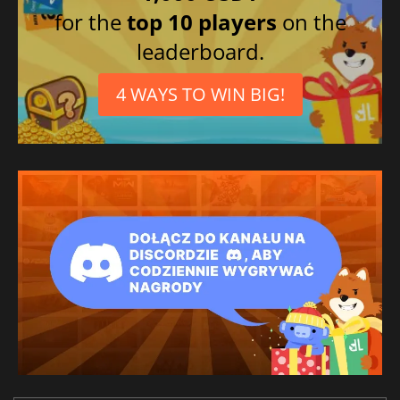
for the
top 10 players
on the
leaderboard.
4 WAYS TO WIN BIG!