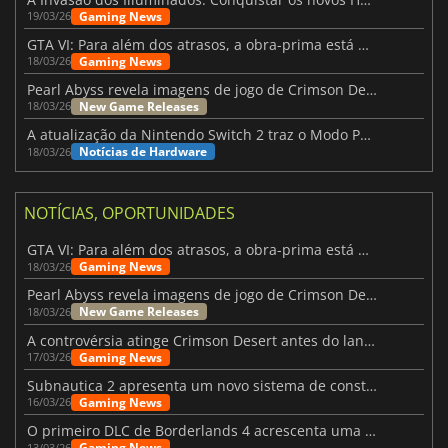
Gaming News
19/03/26
GTA VI: Para além dos atrasos, a obra-prima está quase a chegar
Gaming News
18/03/26
Pearl Abyss revela imagens de jogo de Crimson Desert para a PS5
New Game Releases
18/03/26
A atualização da Nintendo Switch 2 traz o Modo Portátil aos jogos mais antigos da Switch
Notícias de Hardware
18/03/26
NOTÍCIAS, OPORTUNIDADES
GTA VI: Para além dos atrasos, a obra-prima está quase a chegar
Gaming News
18/03/26
Pearl Abyss revela imagens de jogo de Crimson Desert para a PS5
New Game Releases
18/03/26
A controvérsia atinge Crimson Desert antes do lançamento
Gaming News
17/03/26
Subnautica 2 apresenta um novo sistema de construção de bases
Gaming News
16/03/26
O primeiro DLC de Borderlands 4 acrescenta uma nova personagem e muito mais
Gaming News
13/03/26