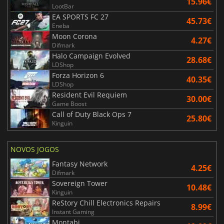
15.96€
LootBar
EA SPORTS FC 27
45.73€
Eneba
Moon Corona
4.27€
Difmark
Halo Campaign Evolved
28.68€
LDShop
Forza Horizon 6
40.35€
LDShop
Resident Evil Requiem
30.00€
Game Boost
Call of Duty Black Ops 7
25.80€
Kinguin
NOVOS JOGOS
Fantasy Network
4.25€
Difmark
Sovereign Tower
10.48€
Kinguin
ReStory Chill Electronics Repairs
8.99€
Instant Gaming
Montabi