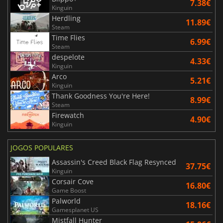
7.38€
Kinguin
Herdling
11.89€
Steam
Time Flies
6.99€
Steam
despelote
4.33€
Kinguin
Arco
5.21€
Kinguin
Thank Goodness You're Here!
8.99€
Steam
Firewatch
4.90€
Kinguin
JOGOS POPULARES
Assassin's Creed Black Flag Resynced
37.75€
Kinguin
Corsair Cove
16.80€
Game Boost
Palworld
18.16€
Gamesplanet US
Mistfall Hunter