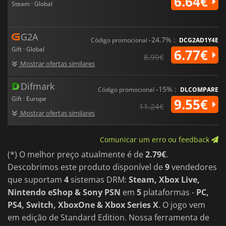
6.64€
Steam · Global
G2A
-24.7% :
Código promocional
DCG2AD1Y4E
Gift · Global
6.77€
8.99€
Mostrar ofertas similares
Difmark
-15% :
Código promocional
DLCOMPARE
Gift · Europe
9.55€
11.24€
Mostrar ofertas similares
Comunicar um erro ou feedback
(*) O melhor preço atualmente é de
2.79€
.
Descobrimos este produto disponível de
9
vendedores
que suportam
4
sistemas DRM:
Steam, Xbox Live,
Nintendo eShop & Sony PSN
em
5
plataformas -
PC,
PS4, Switch, XboxOne & Xbox Series X
. O jogo vem
em edição de Standard Edition. Nossa ferramenta de