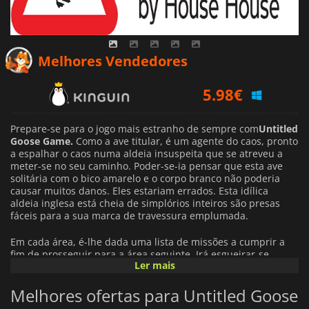
5.98
€
Melhores Vendedores
13.90
€
6.64
€
Prepare-se para o jogo mais estranho de sempre com
Untitled
Goose Game.
Como a ave titular, é um agente do caos, pronto
a espalhar o caos numa aldeia insuspeita que se atreveu a
meter-se no seu caminho. Poder-se-ia pensar que esta ave
solitária com o bico amarelo e o corpo branco não poderia
causar muitos danos. Eles estariam errados. Esta idílica
aldeia inglesa está cheia de simplórios inteiros são presas
fáceis para a sua marca de travessura emplumada.
Em cada área, é-lhe dada uma lista de missões a cumprir a
fim de prosseguir para a área seguinte. Irá esgueirar-se,
Ler mais
roubar, sabotar, intimidar, e pregar partidas aos aldeões
como um ganso. Vagueará pelas ruas, lojas, casas e jardins
Melhores ofertas para Untitled Goose
para localizar as suas presas. Roubar um banquinho a um
jardineiro quando estão prestes a sentar-se ou a encharcar