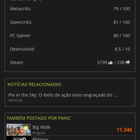
Metacritic
79 / 100
Opencritic
81 / 100
PC Gamer
80 / 100
Destructoid
8.5 / 10
Steam
5739
/ 238
NOTÍCIAS RELACIONADAS
Pie in the Sky: O êxito de ação mais engraçado do início de 2026
04/02/26
TAMBÉM POSTADO POR PANIC
Big Walk
11.34€
Kinguin
Blippo+