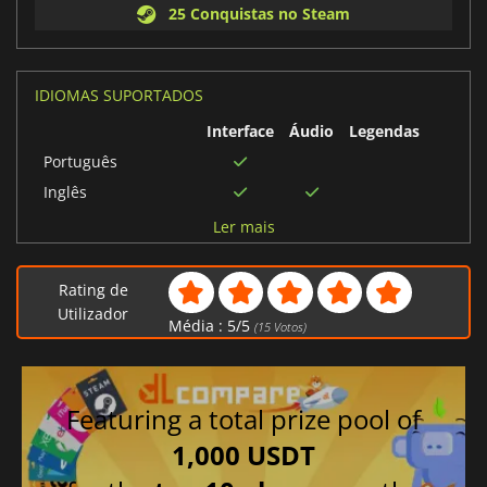
25 Conquistas no Steam
IDIOMAS SUPORTADOS
Interface
Áudio
Legendas
Português
Inglês
Holandês
Ler mais
Italiano
Alemão
Rating de
Japonês
Utilizador
Média :
5
/
5
(
15
Votos)
Chinês simplificado
Polonês
Português brasileiro
Featuring a total prize pool of
Russo
1,000 USDT
Tcheco