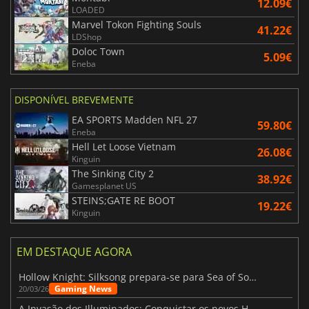
12.09€
LOADED
Marvel Tokon Fighting Souls
41.22€
LDShop
Doloc Town
5.09€
Eneba
DISPONÍVEL BREVEMENTE
EA SPORTS Madden NFL 27
59.80€
Eneba
Hell Let Loose Vietnam
26.08€
Kinguin
The Sinking City 2
38.92€
Gamesplanet US
STEINS;GATE RE BOOT
19.22€
Kinguin
EM DESTAQUE AGORA
Hollow Knight: Silksong prepara-se para Sea of Sorrow com um patch
Gaming News
20/03/26
A Invasão dos Illuminados: Conquistar os novos Helldivers 2 Atualização!