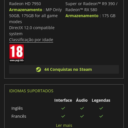
Radeon HD 7950
Super or Radeon™ R9 390 /
Armazenamento
: MP Only
Radeon™ RX 580
50GB, 175GB for all game
Armazenamento
: 175 GB
modes
DirectX 12.0 compatible
system
Classificação por idade
44 Conquistas no Steam
IDIOMAS SUPORTADOS
Interface
Áudio
Legendas
Inglês
Francês
Japonês
Ler mais