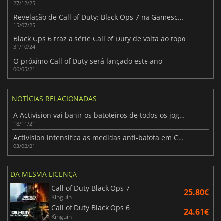
27/12/25
Revelação de Call of Duty: Black Ops 7 na Gamescom Não Perca!
15/07/25
Black Ops 6 traz a série Call of Duty de volta ao topo
31/10/24
O próximo Call of Duty será lançado este ano
06/05/21
NOTÍCIAS RELACIONADAS
A Activision vai banir os batoteiros de todos os jogos Call of Duty
18/11/21
Activision intensifica as medidas anti-batota em Call of Duty: Warzone
03/02/21
DA MESMA LICENÇA
Call of Duty Black Ops 7
25.80€
Kinguin
Call of Duty Black Ops 6
24.61€
Kinguin