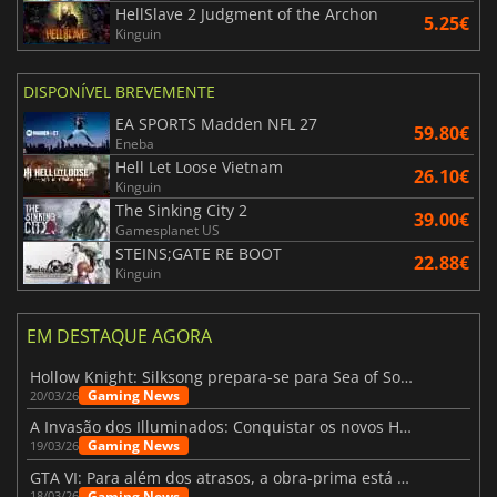
HellSlave 2 Judgment of the Archon
5.25€
Kinguin
DISPONÍVEL BREVEMENTE
EA SPORTS Madden NFL 27
59.80€
Eneba
Hell Let Loose Vietnam
26.10€
Kinguin
The Sinking City 2
39.00€
Gamesplanet US
STEINS;GATE RE BOOT
22.88€
Kinguin
EM DESTAQUE AGORA
Hollow Knight: Silksong prepara-se para Sea of Sorrow com um patch
Gaming News
20/03/26
A Invasão dos Illuminados: Conquistar os novos Helldivers 2 Atualização!
Gaming News
19/03/26
GTA VI: Para além dos atrasos, a obra-prima está quase a chegar
Gaming News
18/03/26