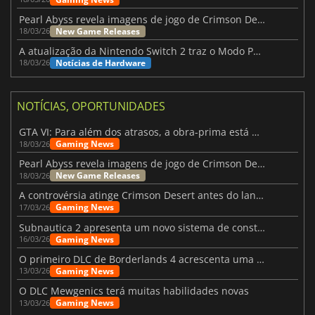
Pearl Abyss revela imagens de jogo de Crimson Desert para a PS5
New Game Releases
18/03/26
A atualização da Nintendo Switch 2 traz o Modo Portátil aos jogos mais antigos da Switch
Notícias de Hardware
18/03/26
NOTÍCIAS, OPORTUNIDADES
GTA VI: Para além dos atrasos, a obra-prima está quase a chegar
Gaming News
18/03/26
Pearl Abyss revela imagens de jogo de Crimson Desert para a PS5
New Game Releases
18/03/26
A controvérsia atinge Crimson Desert antes do lançamento
Gaming News
17/03/26
Subnautica 2 apresenta um novo sistema de construção de bases
Gaming News
16/03/26
O primeiro DLC de Borderlands 4 acrescenta uma nova personagem e muito mais
Gaming News
13/03/26
O DLC Mewgenics terá muitas habilidades novas
Gaming News
13/03/26