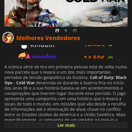
13.43
€
Melhores Vendedores
14.50
€
18.99
€
A icónica série de tiro em primeira pessoa está de volta numa
nova parcela que o levará a um dos mais importantes
períodos de tensão geopolítica da história.
Call of Duty: Black
Ops - Cold War
desenrola-se durante a Guerra Fria no início
dos anos 80 e a sua história baseia-se em acontecimentos e
conspirações que tiveram lugar durante esse período. O jogo
apresenta uma campanha com uma história que o levará a
locais de todo o mundo, em missões que vão desde a recolha
de informações até à eliminação de alvos chave no conflito
entre os Estados Unidos da América e a União Soviética. Mais
especificamente, a campanha de um jogador irá levá-lo a
lutar em locais como Berlim Oriental, Vietname, Turquia e a
Ler mais
sede do KGB soviético, entre outros.