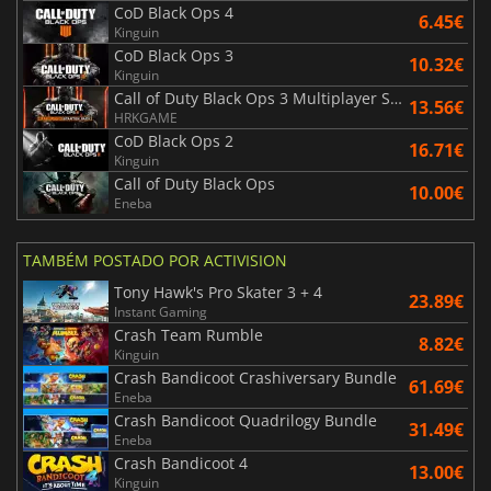
CoD Black Ops 4
6.45€
Kinguin
CoD Black Ops 3
10.32€
Kinguin
Call of Duty Black Ops 3 Multiplayer Starter Pack
13.56€
HRKGAME
CoD Black Ops 2
16.71€
Kinguin
Call of Duty Black Ops
10.00€
Eneba
TAMBÉM POSTADO POR ACTIVISION
Tony Hawk's Pro Skater 3 + 4
23.89€
Instant Gaming
Crash Team Rumble
8.82€
Kinguin
Crash Bandicoot Crashiversary Bundle
61.69€
Eneba
Crash Bandicoot Quadrilogy Bundle
31.49€
Eneba
Crash Bandicoot 4
13.00€
Kinguin