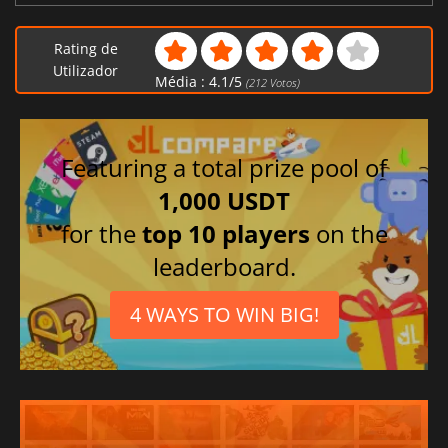
Árabe
Polonês
Rating de
Coreano
Utilizador
Média :
4.1
/
5
(
212
Votos)
Italiano
Russo
Português brasileiro
Featuring a total prize pool of
Alemão
1,000 USDT
Espanhol
for the
top 10 players
on the
Chinês tradicional
leaderboard.
4 WAYS TO WIN BIG!