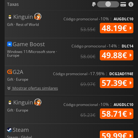
Taxas
Taxas
Kinguin
-10% :
Código promocional
AUGDLC10
Gift · Rest of World
48.19€
53.55€
Game Boost
-14% :
Código promocional
DLC14
Windows 11/Microsoft store ·
49.88€
Europe
58.00€
G2A
-17.98% :
Código promocional
DCG2AD1Y4E
Gift · Europe
57.39€
69.97€
Mostrar ofertas similares
Kinguin
-10% :
Código promocional
AUGDLC10
Gift · Europe
58.71€
65.23€
Steam
59.99€
Steam · Global