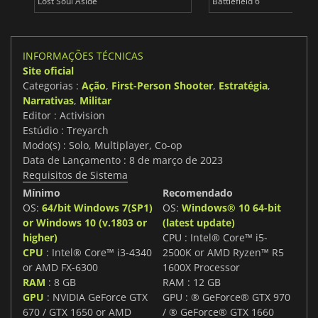
Lost Soul Aside
Battlefield 6
INFORMAÇÕES TÉCNICAS
Site oficial
Categorias :
Ação
,
First-Person Shooter
,
Estratégia
,
Narrativas
,
Militar
Editor : Activision
Estúdio : Treyarch
Modo(s) : Solo, Multiplayer, Co-op
Data de Lançamento : 8 de março de 2023
Requisitos de Sistema
Mínimo
Recomendado
OS:
64/bit Windows 7(SP1)
OS:
Windows® 10 64-bit
or Windows 10 (v.1803 or
(latest update)
higher)
CPU : Intel® Core™ i5-
CPU
: Intel® Core™ i3-4340
2500K or AMD Ryzen™ R5
or AMD FX-6300
1600X Processor
RAM
: 8 GB
RAM : 12 GB
GPU
: NVIDIA GeForce GTX
GPU : ® GeForce® GTX 970
670 / GTX 1650 or AMD
/ ® GeForce® GTX 1660