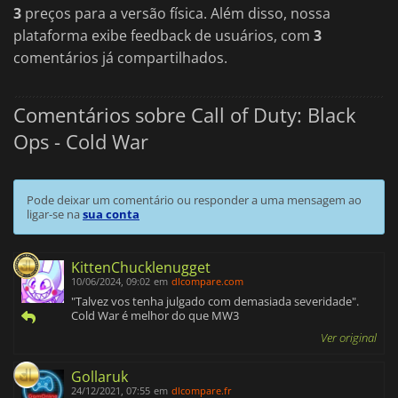
3
preços para a versão física. Além disso, nossa
plataforma exibe feedback de usuários, com
3
comentários já compartilhados.
Comentários sobre Call of Duty: Black
Ops - Cold War
Pode deixar um comentário ou responder a uma mensagem ao
ligar-se na
sua conta
KittenChucklenugget
10/06/2024, 09:02
em
dlcompare.com
"Talvez vos tenha julgado com demasiada severidade".
Cold War é melhor do que MW3
Ver original
Gollaruk
24/12/2021, 07:55
em
dlcompare.fr