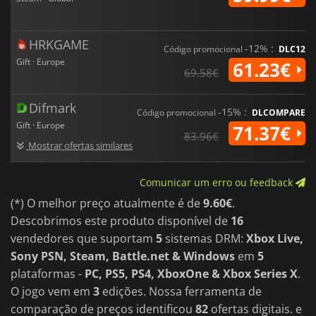
HRKGAME
-12% :
Código promocional
DLC12
Gift · Europe
61.23€
69.58€
Difmark
-15% :
Código promocional
DLCOMPARE
Gift · Europe
71.37€
83.96€
Mostrar ofertas similares
Comunicar um erro ou feedback
(*) O melhor preço atualmente é de
9.60€
.
Descobrimos este produto disponível de
16
vendedores que suportam
5
sistemas DRM:
Xbox Live,
Sony PSN, Steam, Battle.net & Windows
em
5
plataformas -
PC, PS5, PS4, XboxOne & Xbox Series X
.
O jogo vem em
3
edições. Nossa ferramenta de
comparação de preços identificou
82
ofertas digitais. e