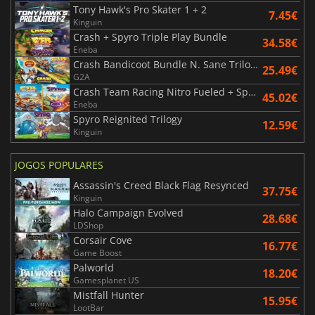
Tony Hawk's Pro Skater 1 + 2
7.45€
Kinguin
Crash + Spyro Triple Play Bundle
34.58€
Eneba
Crash Bandicoot Bundle N. Sane Trilogy + CTR Nitro Fueled
25.49€
G2A
Crash Team Racing Nitro Fueled + Spyro Game Bundle
45.02€
Eneba
Spyro Reignited Trilogy
12.59€
Kinguin
JOGOS POPULARES
Assassin's Creed Black Flag Resynced
37.75€
Kinguin
Halo Campaign Evolved
28.68€
LDShop
Corsair Cove
16.77€
Game Boost
Palworld
18.20€
Gamesplanet US
Mistfall Hunter
15.95€
LootBar