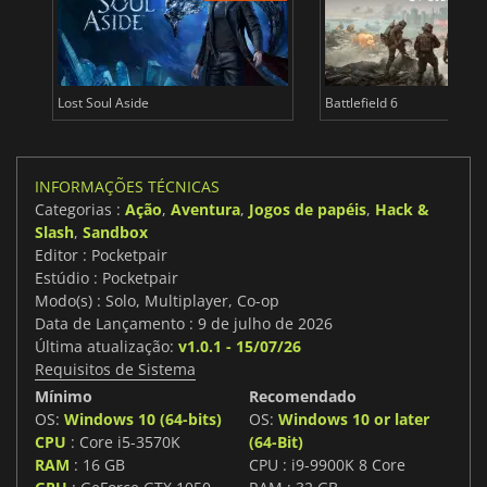
Lost Soul Aside
Battlefield 6
INFORMAÇÕES TÉCNICAS
Categorias :
Ação
,
Aventura
,
Jogos de papéis
,
Hack &
Slash
,
Sandbox
Editor : Pocketpair
Estúdio : Pocketpair
Modo(s) : Solo, Multiplayer, Co-op
Data de Lançamento : 9 de julho de 2026
Última atualização:
v1.0.1 - 15/07/26
Requisitos de Sistema
Mínimo
Recomendado
OS:
Windows 10 (64-bits)
OS:
Windows 10 or later
CPU
: Core i5-3570K
(64-Bit)
RAM
: 16 GB
CPU : i9-9900K 8 Core