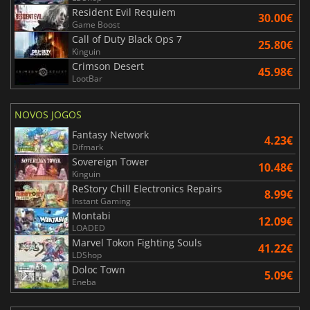
Resident Evil Requiem
30.00€
Game Boost
Call of Duty Black Ops 7
25.80€
Kinguin
Crimson Desert
45.98€
LootBar
NOVOS JOGOS
Fantasy Network
4.23€
Difmark
Sovereign Tower
10.48€
Kinguin
ReStory Chill Electronics Repairs
8.99€
Instant Gaming
Montabi
12.09€
LOADED
Marvel Tokon Fighting Souls
41.22€
LDShop
Doloc Town
5.09€
Eneba