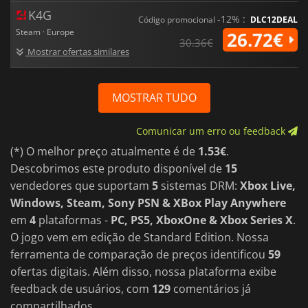
K4G
-12% :
Código promocional
DLC12DEAL
Steam · Europe
26.72€
30.36€
Mostrar ofertas similares
MOSTRAR TUDO
Comunicar um erro ou feedback
(*) O melhor preço atualmente é de
1.53€
.
Descobrimos este produto disponível de
15
vendedores que suportam
5
sistemas DRM:
Xbox Live,
Windows, Steam, Sony PSN & XBox Play Anywhere
em
4
plataformas -
PC, PS5, XboxOne & Xbox Series X
.
O jogo vem em edição de Standard Edition. Nossa
ferramenta de comparação de preços identificou
59
ofertas digitais. Além disso, nossa plataforma exibe
feedback de usuários, com
129
comentários já
compartilhados.