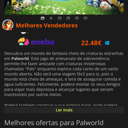
20.85
€
Melhores Vendedores
22.48
€
18.16
€
Descubra um mundo de fantasia cheio de criaturas estranhas
em
Palworld
. Este jogo de artesanato de sobrevivência
permite-lhe fazer amizade com criaturas misteriosas
chamadas "Pals" enquanto explora cada canto de um vasto
mundo aberto. Não será uma viagem fácil para si, pois o
mundo está cheio de ameaças, e terá de assegurar comida e
água suficientes. Felizmente, poderá montar os seus Amigos
para viajar mais depressa e alcançar lugares que seriam
inacessíveis por outros meios.
Poderá também construir a sua própria base, onde poderá
Ler mais
cultivar e criar os seus Amigos. Pode pensar em
Palworld
como um jogo de Pokemon com mecânica agrícola e
Melhores ofertas para Palworld
artesanal, onde pode montar os seus companheiros e
envolver os seus inimigos em emocionantes tiroteios. O jogo