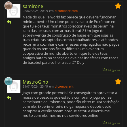
samirone
02/02/2024, 20:09
em
dlcompare.com
Nada do que Palworld faz parece que deveria funcionar
minimamente. Um clone pouco velado de Pokémon em
que tu e os teus monstros coleccionáveis disparam na
cara das pessoas com armas literais? Um jogo de
sobrevivência de construção de bases em que usas as
tuas criaturas raptadas como trabalhadores, e até podes
recorrer a cozinhar e comer esses empregados não pagos
quando os tempos ficam difíceis? Uma aventura
cooperativa de mundo aberto em que tu e os teus
amigos batem na cabeça de ovelhas indefesas com tacos
de basebol para colher a sua lã? Defyi
Ver original
MastroGino
31/01/2024, 23:49
em
dlcompare.it
Jogo com grande potencial. Se conseguirem aproveitar a
massa de pessoas que estão a comprar o jogo por ser
semelhante ao Pokemon, poderão obter muita satisfação
com ele. Experimentei-o no gamepass e depois decidi
comprar a versão steam porque estou a divertir-me
muito com ele, mesmo nos servidores online
Ver original