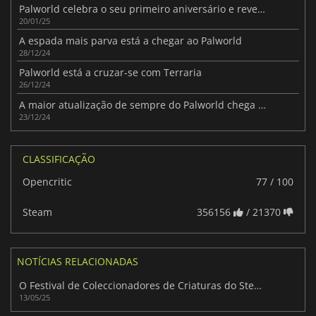
Palworld celebra o seu primeiro aniversário e revela os próximos conteúdos
20/01/25
A espada mais parva está a chegar ao Palworld
28/12/24
Palworld está a cruzar-se com Terraria
26/12/24
A maior atualização de sempre do Palworld chega hoje ao ar
23/12/24
CLASSIFICAÇÃO
Opencritic
77 / 100
Steam
356156
/ 21370
NOTÍCIAS RELACIONADAS
O Festival de Coleccionadores de Criaturas do Steam já está disponível - é altura de aproveitar as grandes promoções!
13/05/25