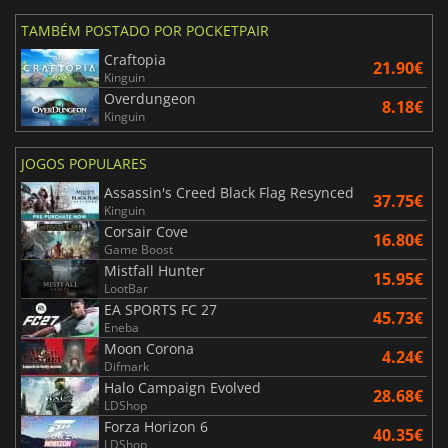
TAMBÉM POSTADO POR POCKETPAIR
Craftopia
21.90€
Kinguin
Overdungeon
8.18€
Kinguin
JOGOS POPULARES
Assassin's Creed Black Flag Resynced
37.75€
Kinguin
Corsair Cove
16.80€
Game Boost
Mistfall Hunter
15.95€
LootBar
EA SPORTS FC 27
45.73€
Eneba
Moon Corona
4.24€
Difmark
Halo Campaign Evolved
28.68€
LDShop
Forza Horizon 6
40.35€
LDShop