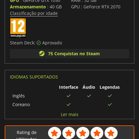
GPU
: GeForce GTX 1050
RAM : 32 GB
Armazenamento
: 40 GB
GPU : GeForce RTX 2070
Classificação por idade
Steam Deck:
Aprovado
75 Conquistas no Steam
IDIOMAS SUPORTADOS
Interface
Áudio
Legendas
Inglês
Coreano
Português brasileiro
Ler mais
Russo
Italiano
Rating de