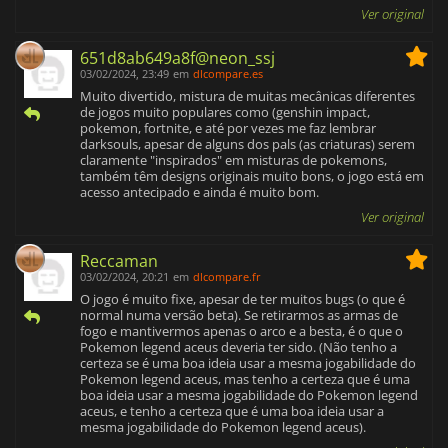
Ver original
651d8ab649a8f@neon_ssj
03/02/2024, 23:49
em
dlcompare.es
Muito divertido, mistura de muitas mecânicas diferentes
de jogos muito populares como (genshin impact,
pokemon, fortnite, e até por vezes me faz lembrar
darksouls, apesar de alguns dos pals (as criaturas) serem
claramente "inspirados" em misturas de pokemons,
também têm designs originais muito bons, o jogo está em
acesso antecipado e ainda é muito bom.
Ver original
Reccaman
03/02/2024, 20:21
em
dlcompare.fr
O jogo é muito fixe, apesar de ter muitos bugs (o que é
normal numa versão beta). Se retirarmos as armas de
fogo e mantivermos apenas o arco e a besta, é o que o
Pokemon legend aceus deveria ter sido. (Não tenho a
certeza se é uma boa ideia usar a mesma jogabilidade do
Pokemon legend aceus, mas tenho a certeza que é uma
boa ideia usar a mesma jogabilidade do Pokemon legend
aceus, e tenho a certeza que é uma boa ideia usar a
mesma jogabilidade do Pokemon legend aceus).