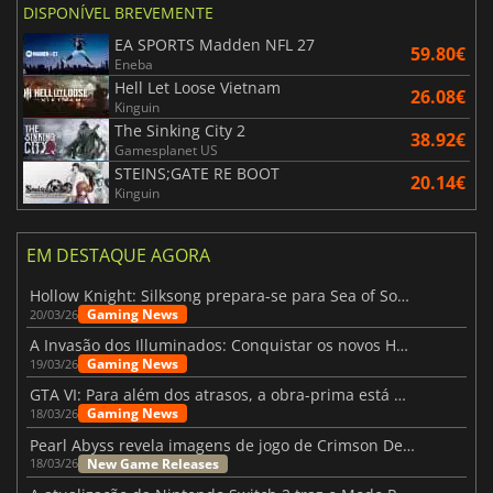
DISPONÍVEL BREVEMENTE
EA SPORTS Madden NFL 27
59.80€
Eneba
Hell Let Loose Vietnam
26.08€
Kinguin
The Sinking City 2
38.92€
Gamesplanet US
STEINS;GATE RE BOOT
20.14€
Kinguin
EM DESTAQUE AGORA
Hollow Knight: Silksong prepara-se para Sea of Sorrow com um patch
Gaming News
20/03/26
A Invasão dos Illuminados: Conquistar os novos Helldivers 2 Atualização!
Gaming News
19/03/26
GTA VI: Para além dos atrasos, a obra-prima está quase a chegar
Gaming News
18/03/26
Pearl Abyss revela imagens de jogo de Crimson Desert para a PS5
New Game Releases
18/03/26