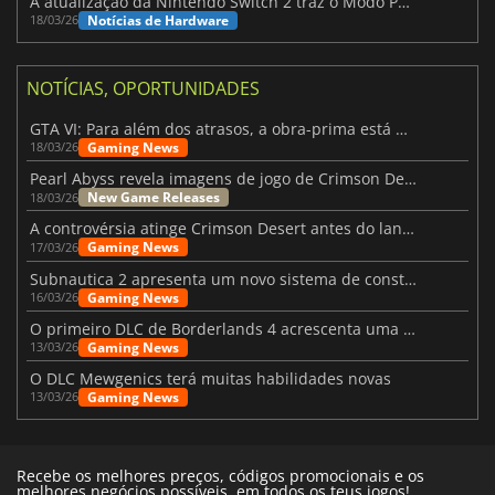
A atualização da Nintendo Switch 2 traz o Modo Portátil aos jogos mais antigos da Switch
Notícias de Hardware
18/03/26
NOTÍCIAS, OPORTUNIDADES
GTA VI: Para além dos atrasos, a obra-prima está quase a chegar
Gaming News
18/03/26
Pearl Abyss revela imagens de jogo de Crimson Desert para a PS5
New Game Releases
18/03/26
A controvérsia atinge Crimson Desert antes do lançamento
Gaming News
17/03/26
Subnautica 2 apresenta um novo sistema de construção de bases
Gaming News
16/03/26
O primeiro DLC de Borderlands 4 acrescenta uma nova personagem e muito mais
Gaming News
13/03/26
O DLC Mewgenics terá muitas habilidades novas
Gaming News
13/03/26
Recebe os melhores preços, códigos promocionais e os
melhores negócios possíveis, em todos os teus jogos!