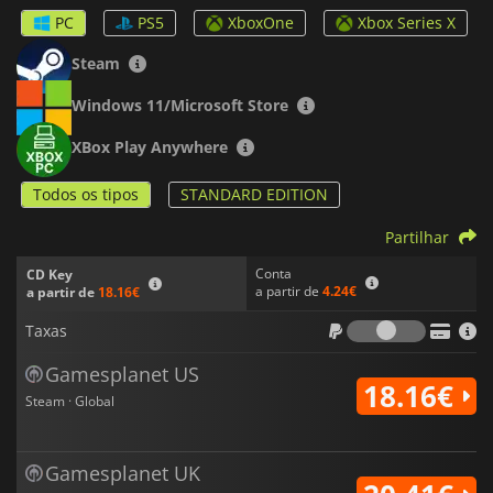
apresenta uma vasta gama de sistemas de jogabilidade que
PC
PS5
XboxOne
Xbox Series X
lhe permitem interagir com uma grande variedade de Pals,
cada um deles especializado numa área diferente. Cabe-lhe a
Steam
si dar-lhes o melhor uso ao viver aventuras épicas num vasto
mundo cheio de segredos a serem descobertos.
Windows 11/Microsoft Store
XBox Play Anywhere
Todos os tipos
STANDARD EDITION
Partilhar
Conta
CD Key
a partir de
4.24€
a partir de
18.16€
Taxas
Taxas
Gamesplanet US
18.16€
Steam · Global
Gamesplanet UK