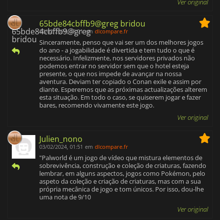
Ver original
65bde84cbffb9@greg bridou
03/02/2024, 08:21
em
dlcompare.fr
Sinceramente, penso que vai ser um dos melhores jogos
do ano - a jogabilidade é divertida e tem tudo o que é
necessário. Infelizmente, nos servidores privados não
podemos entrar no servidor sem que o hotel esteja
presente, o que nos impede de avançar na nossa
aventura. Deviam ter copiado o Conan exile e assim por
diante. Esperemos que as próximas actualizações alterem
esta situação. Em todo o caso, se quiserem jogar e fazer
bares, recomendo vivamente este jogo.
Ver original
Julien_nono
03/02/2024, 01:51
em
dlcompare.fr
"Palworld é um jogo de vídeo que mistura elementos de
sobrevivência, construção e coleção de criaturas, fazendo
lembrar, em alguns aspectos, jogos como Pokémon, pelo
aspeto da coleção e criação de criaturas, mas com a sua
própria mecânica de jogo e tom únicos. Por isso, dou-lhe
uma nota de 9/10
Ver original