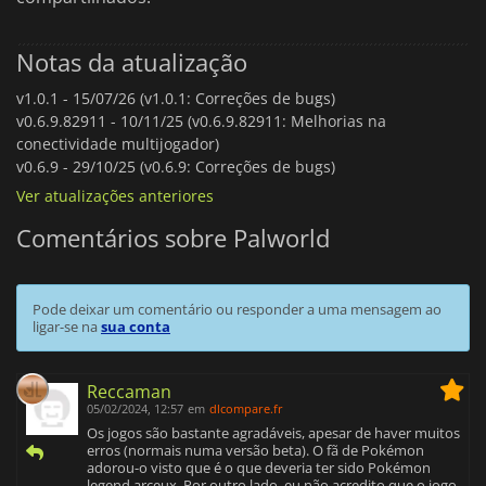
Notas da atualização
v1.0.1 -
15/07/26 (v1.0.1: Correções de bugs)
v0.6.9.82911 -
10/11/25 (v0.6.9.82911: Melhorias na
conectividade multijogador)
v0.6.9 -
29/10/25 (v0.6.9: Correções de bugs)
Ver atualizações anteriores
Comentários sobre Palworld
Pode deixar um comentário ou responder a uma mensagem ao
ligar-se na
sua conta
Reccaman
05/02/2024, 12:57
em
dlcompare.fr
Os jogos são bastante agradáveis, apesar de haver muitos
erros (normais numa versão beta). O fã de Pokémon
adorou-o visto que é o que deveria ter sido Pokémon
legend arceux. Por outro lado, eu não acredito que o jogo