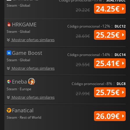
Código promocional
SEAL17DLC
Steam · Global
24.25€
29.22€
HRKGAME
-12% :
Código promocional
DLC12
Steam · Global
25.25€
28.69€
Mostrar ofertas similares
Game Boost
-14% :
Código promocional
DLC14
Steam · Global
25.41€
29.55€
Mostrar ofertas similares
Eneba
-8% :
Código promocional
DLC8
Steam · Europe
25.75€
27.99€
Mostrar ofertas similares
Fanatical
26.09€
Steam · Rest of World