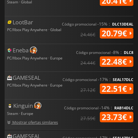
20.41€
Steam · Global
LootBar
-15% :
Código promocional
DLC13DEAL
PC/Xbox Play Anywhere · Global
20.79€
24.46€
Eneba
-8% :
Código promocional
DLC8
PC/Xbox Play Anywhere · Europe
22.48€
24.44€
GAMESEAL
-17% :
Código promocional
SEAL17DLC
PC/Xbox Play Anywhere · Europe
22.51€
27.12€
Kinguin
-14% :
Código promocional
RAB14DLC
Steam · Europe
23.73€
27.59€
Mostrar ofertas similares
GAMESEAL
-17% :