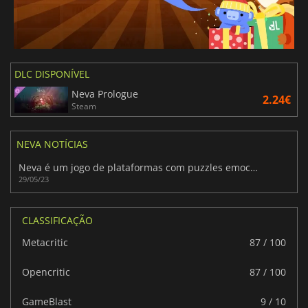
DLC DISPONÍVEL
Neva Prologue
2.24€
Steam
NEVA NOTÍCIAS
Neva é um jogo de plataformas com puzzles emocionais dos criadores de Gris
29/05/23
CLASSIFICAÇÃO
Metacritic
87 / 100
Opencritic
87 / 100
GameBlast
9 / 10