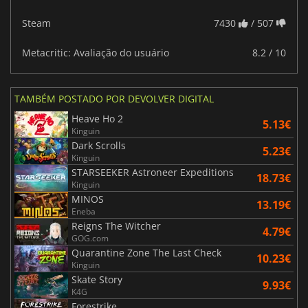
Steam
7430
/ 507
Metacritic: Avaliação do usuário
8.2 / 10
TAMBÉM POSTADO POR DEVOLVER DIGITAL
Heave Ho 2
5.13€
Kinguin
Dark Scrolls
5.23€
Kinguin
STARSEEKER Astroneer Expeditions
18.73€
Kinguin
MINOS
13.19€
Eneba
Reigns The Witcher
4.79€
GOG.com
Quarantine Zone The Last Check
10.23€
Kinguin
Skate Story
9.93€
K4G
Forestrike