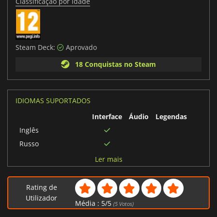
Classificação por idade
Steam Deck:
Aprovado
18 Conquistas no Steam
IDIOMAS SUPORTADOS
Interface
Áudio
Legendas
Inglês
Russo
Chinês simplificado
Ler mais
Alemão
Francês
Rating de
Japonês
Utilizador
Média :
5
/
5
(
5
Votos)
Espanhol