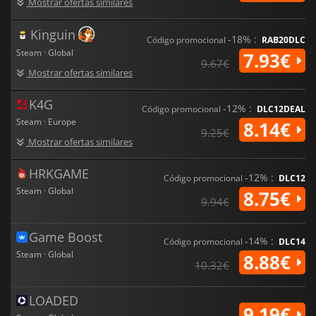
Mostrar ofertas similares
Kinguin
-18% :
Código promocional
RAB20DLC
Steam · Global
7.93€
9.67€
Mostrar ofertas similares
K4G
-12% :
Código promocional
DLC12DEAL
Steam · Europe
8.14€
9.25€
Mostrar ofertas similares
HRKGAME
-12% :
Código promocional
DLC12
Steam · Global
8.75€
9.94€
Game Boost
-14% :
Código promocional
DLC14
Steam · Global
8.88€
10.32€
LOADED
9.19€