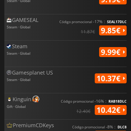
Steam · Global
GAMESEAL
-17% :
Código promocional
SEAL17DLC
Steam · Global
9.85€
11.87€
Steam
9.99€
Steam · Global
Gamesplanet US
10.37€
Steam · Global
Kinguin
-16% :
Código promocional
RAB18DLC
Gift · Global
10.42€
12.40€
PremiumCDKeys
-8% :
Código promocional
DLC8