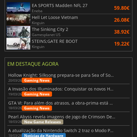
EA SPORTS Madden NFL 27
59.80€
Eneba
Hell Let Loose Vietnam
26.08€
Kinguin
The Sinking City 2
38.92€
Gamesplanet US
STEINS;GATE RE BOOT
19.22€
Kinguin
EM DESTAQUE AGORA
Hollow Knight: Silksong prepara-se para Sea of Sorrow com um patch
Gaming News
20/03/26
A Invasão dos Illuminados: Conquistar os novos Helldivers 2 Atualização!
Gaming News
19/03/26
GTA VI: Para além dos atrasos, a obra-prima está quase a chegar
Gaming News
18/03/26
Pearl Abyss revela imagens de jogo de Crimson Desert para a PS5
New Game Releases
18/03/26
A atualização da Nintendo Switch 2 traz o Modo Portátil aos jogos mais antigos da Switch
Notícias de Hardware
18/03/26