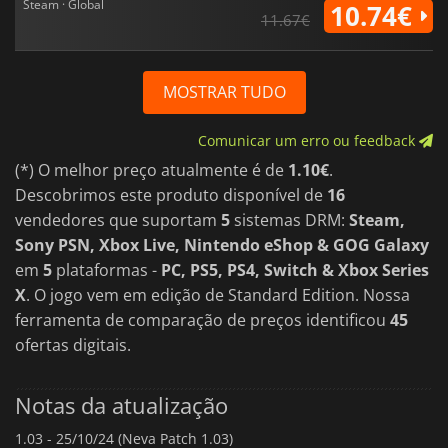
Steam · Global
10.74€
11.67€
MOSTRAR TUDO
Comunicar um erro ou feedback
(*) O melhor preço atualmente é de
1.10€
.
Descobrimos este produto disponível de
16
vendedores que suportam
5
sistemas DRM:
Steam,
Sony PSN, Xbox Live, Nintendo eShop & GOG Galaxy
em
5
plataformas -
PC, PS5, PS4, Switch & Xbox Series
X
. O jogo vem em edição de Standard Edition. Nossa
ferramenta de comparação de preços identificou
45
ofertas digitais.
Notas da atualização
1.03 -
25/10/24 (Neva Patch 1.03)