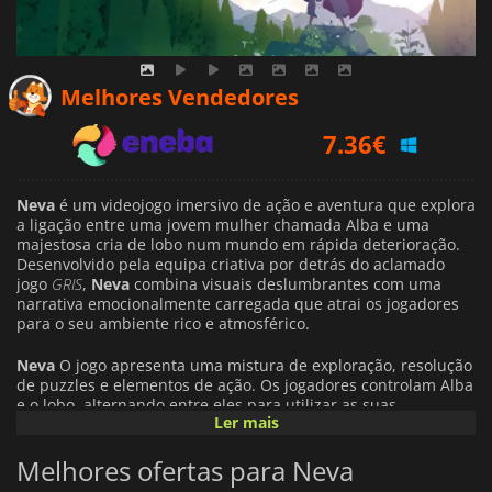
7.36
€
Melhores Vendedores
7.93
€
3.99
€
Neva
é um videojogo imersivo de ação e aventura que explora
a ligação entre uma jovem mulher chamada Alba e uma
majestosa cria de lobo num mundo em rápida deterioração.
Desenvolvido pela equipa criativa por detrás do aclamado
jogo
GRIS
,
Neva
combina visuais deslumbrantes com uma
narrativa emocionalmente carregada que atrai os jogadores
para o seu ambiente rico e atmosférico.
Neva
O jogo apresenta uma mistura de exploração, resolução
de puzzles e elementos de ação. Os jogadores controlam Alba
e o lobo, alternando entre eles para utilizar as suas
Ler mais
capacidades únicas. Alba pode possuir capacidades como
escalar e navegar em terrenos difíceis, enquanto o lobo pode
Melhores ofertas para Neva
saltar grandes distâncias e utilizar os sentidos para explorar
o futuro, ajudando a resolver puzzles ambientais.