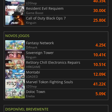
40.35€
LDShop
Resident Evil Requiem
30.00€
Game Boost
Call of Duty Black Ops 7
25.80€
Kinguin
NOVOS JOGOS
Fantasy Network
4.25€
Difmark
Sovereign Tower
10.41€
Kinguin
ReStory Chill Electronics Repairs
10.51€
HRKGAME
Montabi
12.09€
LOADED
Marvel Tokon Fighting Souls
41.22€
LDShop
Doloc Town
5.09€
Eneba
DISPONÍVEL BREVEMENTE