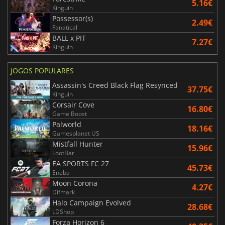
5.16€
Kinguin
Possessor(s)
2.49€
Fanatical
BALL x PIT
7.27€
Kinguin
JOGOS POPULARES
Assassin's Creed Black Flag Resynced
37.75€
Kinguin
Corsair Cove
16.80€
Game Boost
Palworld
18.16€
Gamesplanet US
Mistfall Hunter
15.96€
LootBar
EA SPORTS FC 27
45.73€
Eneba
Moon Corona
4.27€
Difmark
Halo Campaign Evolved
28.68€
LDShop
Forza Horizon 6