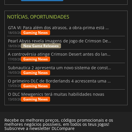
NOTÍCIAS, OPORTUNIDADES
GTA VI: Para além dos atrasos, a obra-prima está quase a chegar
Gaming News
18/03/26
Pearl Abyss revela imagens de jogo de Crimson Desert para a PS5
New Game Releases
18/03/26
A controvérsia atinge Crimson Desert antes do lançamento
Gaming News
17/03/26
Subnautica 2 apresenta um novo sistema de construção de bases
Gaming News
16/03/26
O primeiro DLC de Borderlands 4 acrescenta uma nova personagem e muito mais
Gaming News
13/03/26
O DLC Mewgenics terá muitas habilidades novas
Gaming News
13/03/26
Recebe os melhores preços, códigos promocionais e os
melhores negócios possíveis, em todos os teus jogos!
Subscreve a newsletter DLCompare