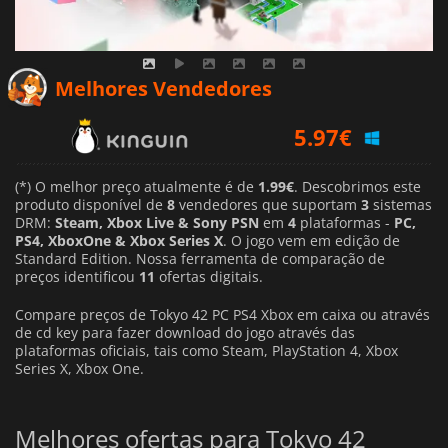
Melhores Vendedores
5.97
€
7.71
€
1.99
€
(*) O melhor preço atualmente é de
1.99€
. Descobrimos este
produto disponível de
8
vendedores que suportam
3
sistemas
DRM:
Steam, Xbox Live & Sony PSN
em
4
plataformas -
PC,
PS4, XboxOne & Xbox Series X
. O jogo vem em edição de
Standard Edition. Nossa ferramenta de comparação de
preços identificou
11
ofertas digitais.
Compare preços de Tokyo 42 PC PS4 Xbox em caixa ou através
de cd key para fazer download do jogo através das
plataformas oficiais, tais como Steam, PlayStation 4, Xbox
Series X, Xbox One.
Melhores ofertas para Tokyo 42