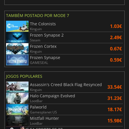
TAMBÉM POSTADO POR MODE 7
The Colonists
1.03€
Kinguin
Frozen Synapse 2
2.49€
Steam
Frozen Cortex
0.67€
Kinguin
Frozen Synapse
0.59€
GAMESEAL
JOGOS POPULARES
Assassin's Creed Black Flag Resynced
33.54€
Kinguin
Halo Campaign Evolved
31.23€
LootBar
Palworld
18.17€
Gamesplanet US
Mistfall Hunter
15.98€
LootBar