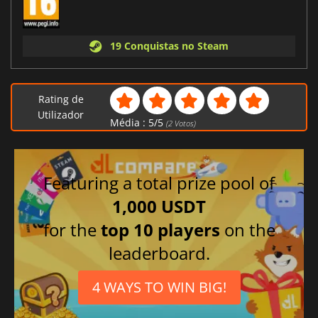
19 Conquistas no Steam
Rating de
Utilizador
Média :
5
/
5
(
2
Votos)
Featuring a total prize pool of
1,000 USDT
for the
top 10 players
on the
leaderboard.
4 WAYS TO WIN BIG!