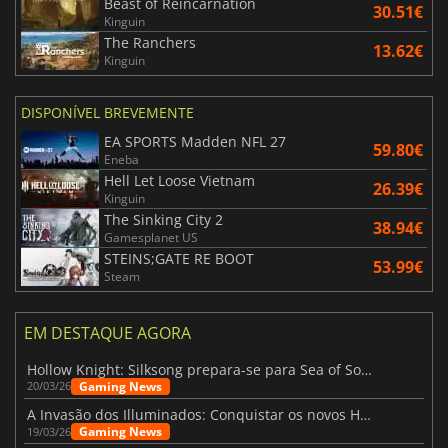
Beast of Reincarnation
30.51€
Kinguin
The Ranchers
13.62€
Kinguin
DISPONÍVEL BREVEMENTE
EA SPORTS Madden NFL 27
59.80€
Eneba
Hell Let Loose Vietnam
26.39€
Kinguin
The Sinking City 2
38.94€
Gamesplanet US
STEINS;GATE RE BOOT
53.99€
Steam
EM DESTAQUE AGORA
Hollow Knight: Silksong prepara-se para Sea of Sorrow com um patch
Gaming News
20/03/26
A Invasão dos Illuminados: Conquistar os novos Helldivers 2 Atualização!
Gaming News
19/03/26