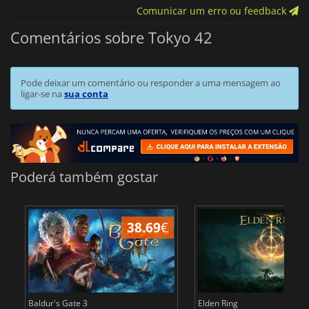
Comunicar um erro ou feedback
Comentários sobre Tokyo 42
Pode deixar um comentário ou responder a uma mensagem ao
ligar-se na
sua conta
Poderá também gostar
38.69
€
4
Baldur's Gate 3
Elden Ring