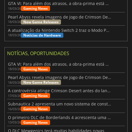
GTA VI: Para além dos atrasos, a obra-prima está quase a chegar
Gaming News
18/03/26
Pearl Abyss revela imagens de jogo de Crimson Desert para a PS5
New Game Releases
18/03/26
A atualização da Nintendo Switch 2 traz o Modo Portátil aos jogos mais antigos da Switch
Notícias de Hardware
18/03/26
NOTÍCIAS, OPORTUNIDADES
GTA VI: Para além dos atrasos, a obra-prima está quase a chegar
Gaming News
18/03/26
Pearl Abyss revela imagens de jogo de Crimson Desert para a PS5
New Game Releases
18/03/26
A controvérsia atinge Crimson Desert antes do lançamento
Gaming News
17/03/26
Subnautica 2 apresenta um novo sistema de construção de bases
Gaming News
16/03/26
O primeiro DLC de Borderlands 4 acrescenta uma nova personagem e muito mais
Gaming News
13/03/26
O DLC Mewgenics terá muitas habilidades novas