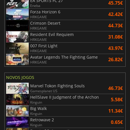
EA SPORTS FC 27
45.75€
Eneba
Forza Horizon 6
42.42€
HRKGAME
Crimson Desert
44.73€
HRKGAME
Resident Evil Requiem
31.08€
HRKGAME
007 First Light
43.97€
HRKGAME
Avatar Legends The Fighting Game
26.82€
HRKGAME
NOVOS JOGOS
Marvel Tokon Fighting Souls
46.73€
Gamesplanet US
HellSlave II Judgment of the Archon
5.58€
Kinguin
Big Walk
11.34€
Kinguin
Retrowave 2
0.65€
Kinguin