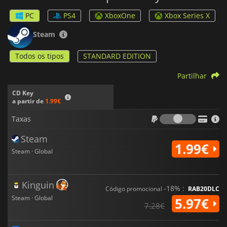
PC
PS4
XboxOne
Xbox Series X
Steam
Todos os tipos
STANDARD EDITION
Partilhar
CD Key
a partir de
1.99€
Taxas
Taxas
Steam
1.99€
Steam · Global
Kinguin
-18% :
Código promocional
RAB20DLC
Steam · Global
5.97€
7.28€