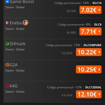
Game Boost
-14% :
Código promocional
DLC14
Steam · Global
7.02€
8.16€
Eneba
-8% :
Código promocional
DLC8
Steam · Global
7.71€
8.38€
Difmark
-15% :
Código promocional
DLCOMPARE
Steam · Global
10.22€
12.02€
G2A
10.25€
Steam · Global
K4G
-12% :
Código promocional
DLC12DEAL
Steam · Global
12.10€
13.75€