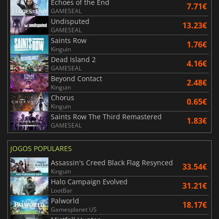
Echoes of the End
7.71€
GAMESEAL
Undisputed
13.23€
GAMESEAL
Saints Row
1.76€
Kinguin
Dead Island 2
4.16€
GAMESEAL
Beyond Contact
2.48€
Kinguin
Chorus
0.65€
Kinguin
Saints Row The Third Remastered
1.83€
GAMESEAL
JOGOS POPULARES
Assassin's Creed Black Flag Resynced
33.54€
Kinguin
Halo Campaign Evolved
31.21€
LootBar
Palworld
18.17€
Gamesplanet US