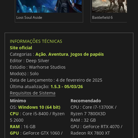
Lost Soul Aside
Battlefield 6
INFORMAÇÕES TÉCNICAS
Site oficial
Categorias :
Ação
,
Aventura
,
Jogos de papéis
Editor : Deep Silver
Estúdio : Warhorse Studios
Modo(s) : Solo
Data de Lançamento : 4 de fevereiro de 2025
Última atualização:
1.5.3 - 05/03/26
Requisitos de Sistema
Mínimo
Recomendado
OS:
Windows 10 (64 bit)
CPU : Core i7-13700K /
CPU
: Core i5-8400 / Ryzen
Ryzen 7 7800X3D
5 2600
RAM : 32 GB
RAM
: 16 GB
GPU : GeForce RTX 4070 /
GPU
: GeForce GTX 1060 /
Radeon RX 7800 XT