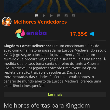
16.72
€
Melhores Vendedores
17.35
€
20.39
€
Kingdom Come: Deliverance II
é um emocionante RPG de
ação com uma história passada na Europa Medieval do século
XV. O jogo segue a jornada do jovem Henry, filho de um
ferreiro que procura vingança pela sua família assassinada. À
medida que o caos toma conta do reino durante a Guerra
Civil Medieval, os jogadores viverão uma aventura épica
repleta de ação, traição e descoberta. Das ruas
movimentadas das cidades às florestas exuberantes, o
cenário de mundo aberto da Europa Medieval oferece uma
experiência inesquecível.
Ler mais
Kingdom Come: Deliverance II
O jogo Henry's Henry baseia-
se na mecânica do seu antecessor para oferecer aos
Melhores ofertas para Kingdom
jogadores uma experiência RPG única. Os feitos passados de
Henry concederam-lhe um certo reconhecimento e é-lhe