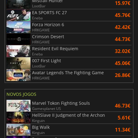
Mistfall Hunter
15.97€
LootBar
EA SPORTS FC 27
45.76€
Eneba
Forza Horizon 6
42.42€
HRKGAME
Crimson Desert
44.73€
HRKGAME
Resident Evil Requiem
32.02€
Eneba
007 First Light
45.06€
LootBar
Avatar Legends The Fighting Game
26.86€
HRKGAME
NOVOS JOGOS
Marvel Tokon Fighting Souls
46.73€
Gamesplanet US
HellSlave II Judgment of the Archon
5.61€
Kinguin
Big Walk
11.34€
Kinguin