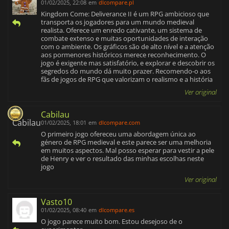
01/02/2025, 22:08
em
dlcompare.pl
Kingdom Come: Deliverance II é um RPG ambicioso que
transporta os jogadores para um mundo medieval
realista. Oferece um enredo cativante, um sistema de
combate extenso e muitas oportunidades de interação
com o ambiente. Os gráficos são de alto nível e a atenção
aos pormenores históricos merece reconhecimento. O
jogo é exigente mas satisfatório, e explorar e descobrir os
segredos do mundo dá muito prazer. Recomendo-o aos
fãs de jogos de RPG que valorizam o realismo e a história
Ver original
Cabilau
01/02/2025, 18:01
em
dlcompare.com
O primeiro jogo ofereceu uma abordagem única ao
género de RPG medieval e este parece ser uma melhoria
em muitos aspectos. Mal posso esperar para vestir a pele
de Henry e ver o resultado das minhas escolhas neste
jogo
Ver original
Vasto10
01/02/2025, 08:40
em
dlcompare.es
O jogo parece muito bom. Estou desejoso de o