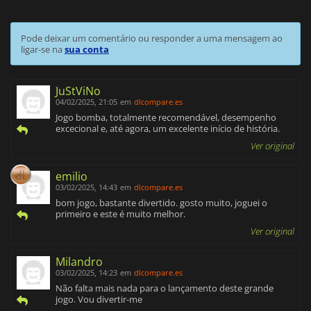
Pode deixar um comentário ou responder a uma mensagem ao
ligar-se na
sua conta
JuStViNo
04/02/2025, 21:05
em
dlcompare.es
Jogo bomba, totalmente recomendável, desempenho
excecional e, até agora, um excelente início de história.
Ver original
emilio
03/02/2025, 14:43
em
dlcompare.es
bom jogo, bastante divertido. gosto muito, joguei o
primeiro e este é muito melhor.
Ver original
Milandro
03/02/2025, 14:23
em
dlcompare.es
Não falta mais nada para o lançamento deste grande
jogo. Vou divertir-me