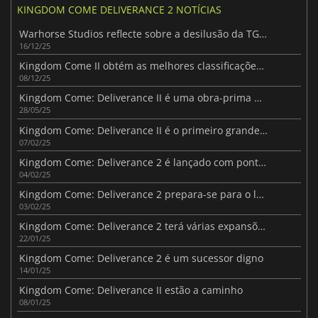
KINGDOM COME DELIVERANCE 2 NOTÍCIAS
Warhorse Studios reflecte sobre a desilusão da TGA 2025
16/12/25
Kingdom Come II obtém as melhores classificações na TGA 2025
08/12/25
Kingdom Come: Deliverance II é uma obra-prima medieval
28/05/25
Kingdom Come: Deliverance II é o primeiro grande êxito do ano
07/02/25
Kingdom Come: Deliverance 2 é lançado com pontuações sólidas
04/02/25
Kingdom Come: Deliverance 2 prepara-se para o lançamento com uma recapitulação
03/02/25
Kingdom Come: Deliverance 2 terá várias expansões
22/01/25
Kingdom Come: Deliverance 2 é um sucessor digno
14/01/25
Kingdom Come: Deliverance II estão a caminho
08/01/25