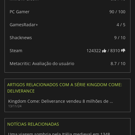
PC Gamer
90 / 100
GamesRadar+
4 / 5
Shacknews
9 / 10
Steam
124322
/ 8310
Metacritic: Avaliação do usuário
8.7 / 10
ARTIGOS RELACIONADOS COM A SÉRIE KINGDOM COME:
DELIVERANCE
Kingdom Come: Deliverance vendeu 8 milhões de cópias
13/11/24
NOTÍCIAS RELACIONADAS
Uma viagem sombria pela Itália medieval em 1348: Ex Voto