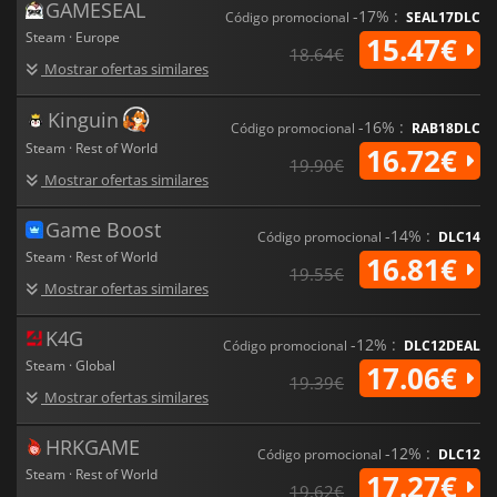
GAMESEAL
-17% :
Código promocional
SEAL17DLC
Steam · Europe
15.47€
18.64€
Mostrar ofertas similares
Kinguin
-16% :
Código promocional
RAB18DLC
Steam · Rest of World
16.72€
19.90€
Mostrar ofertas similares
Game Boost
-14% :
Código promocional
DLC14
Steam · Rest of World
16.81€
19.55€
Mostrar ofertas similares
K4G
-12% :
Código promocional
DLC12DEAL
Steam · Global
17.06€
19.39€
Mostrar ofertas similares
HRKGAME
-12% :
Código promocional
DLC12
Steam · Rest of World
17.27€
19.62€