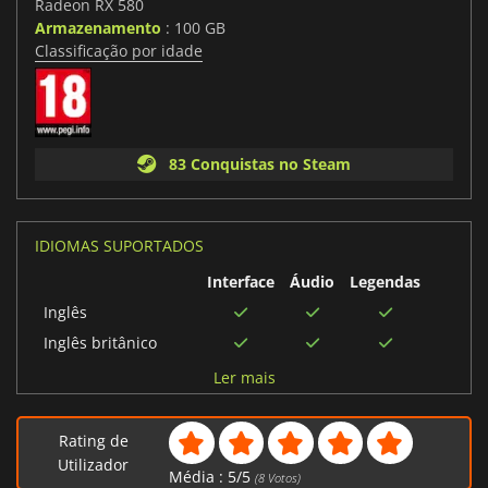
Radeon RX 580
Armazenamento
: 100 GB
Classificação por idade
83 Conquistas no Steam
IDIOMAS SUPORTADOS
Interface
Áudio
Legendas
Inglês
Inglês britânico
Japonês
Ler mais
Ucraniano
Polonês
Rating de
Francês
Utilizador
Média :
5
/
5
(
8
Votos)