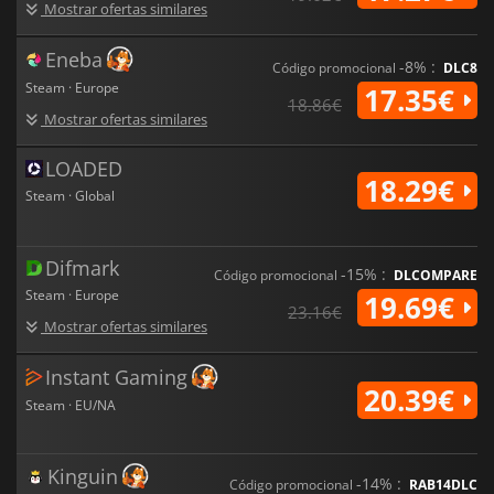
Mostrar ofertas similares
Eneba
-8% :
Código promocional
DLC8
Steam · Europe
17.35€
18.86€
Mostrar ofertas similares
LOADED
18.29€
Steam · Global
Difmark
-15% :
Código promocional
DLCOMPARE
Steam · Europe
19.69€
23.16€
Mostrar ofertas similares
Instant Gaming
20.39€
Steam · EU/NA
Kinguin
-14% :
Código promocional
RAB14DLC