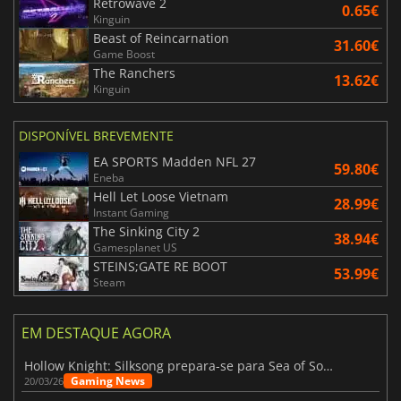
Retrowave 2
0.65€
Kinguin
Beast of Reincarnation
31.60€
Game Boost
The Ranchers
13.62€
Kinguin
DISPONÍVEL BREVEMENTE
EA SPORTS Madden NFL 27
59.80€
Eneba
Hell Let Loose Vietnam
28.99€
Instant Gaming
The Sinking City 2
38.94€
Gamesplanet US
STEINS;GATE RE BOOT
53.99€
Steam
EM DESTAQUE AGORA
Hollow Knight: Silksong prepara-se para Sea of Sorrow com um patch
Gaming News
20/03/26