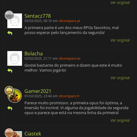
Ver original
Sentacz778
03/02/2025, 00:10
em
dlcompare.pl
A primeira parte é um dos meus RPGs favoritos, mal
posso esperar pelo lançamento da segunda!
Ver original
Bolacha
02/02/2025, 21:11
em
dlcompare.es
Gostei bastante do primeiro e dizem que este é muito
melhor. Vamos jogá-lo!
Ver original
Gamer2021
01/02/2025, 23:44
em
dlcompare.fr
Parece muito promissor, a primeira opus foi óptima, a
imersão foi incrível. Vi alguma da jogabilidade da segunda
opus e parece que está na mesma linha da primeira!
Ver original
Ciastek