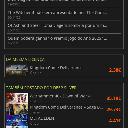
12/03/26
The Witcher 4 não será apresentado nos The Game Awards 2025, apesar da expetativa dos fãs
30/11/25
Of Ash and Steel - Uma viagem sombria por um mundo em ruínas
25/11/25
Quem poderá ganhar o Prémio Jogo do Ano 2025? Nomeados revelados
18/11/25
DA MESMA LICENÇA
Kingdom Come Deliverance
2.38€
Kinguin
TAMBÉM POSTADO POR DEEP SILVER
Warhammer 40k Dawn of War 4
35.19€
Kinguin
Kingdom Come Deliverance – Saga Bundle
29.73€
Eneba
METAL EDEN
4.41€
Kinguin