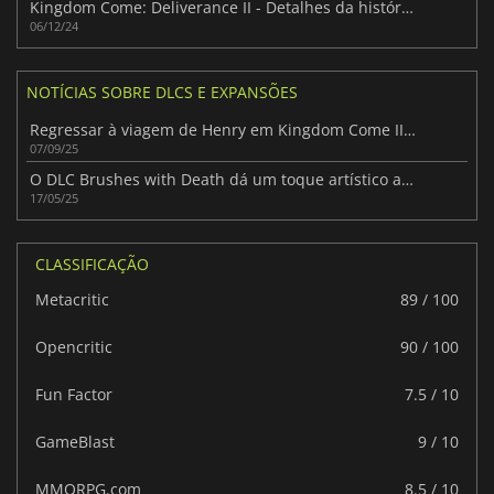
Kingdom Come: Deliverance II - Detalhes da história revelados
06/12/24
NOTÍCIAS SOBRE DLCS E EXPANSÕES
Regressar à viagem de Henry em Kingdom Come II: Legacy of the Forge
07/09/25
O DLC Brushes with Death dá um toque artístico a Kingdom Come: Deliverance II
17/05/25
CLASSIFICAÇÃO
Metacritic
89 / 100
Opencritic
90 / 100
Fun Factor
7.5 / 10
GameBlast
9 / 10
MMORPG.com
8.5 / 10