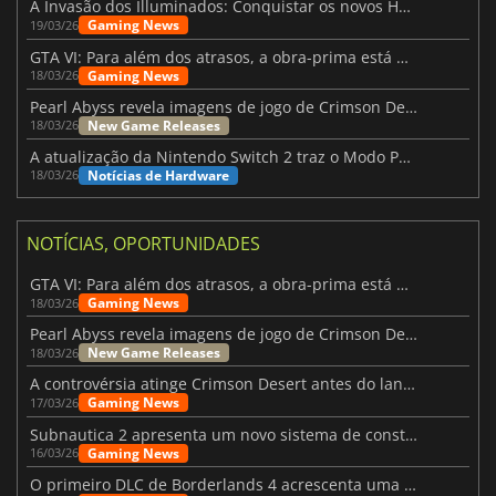
A Invasão dos Illuminados: Conquistar os novos Helldivers 2 Atualização!
Gaming News
19/03/26
GTA VI: Para além dos atrasos, a obra-prima está quase a chegar
Gaming News
18/03/26
Pearl Abyss revela imagens de jogo de Crimson Desert para a PS5
New Game Releases
18/03/26
A atualização da Nintendo Switch 2 traz o Modo Portátil aos jogos mais antigos da Switch
Notícias de Hardware
18/03/26
NOTÍCIAS, OPORTUNIDADES
GTA VI: Para além dos atrasos, a obra-prima está quase a chegar
Gaming News
18/03/26
Pearl Abyss revela imagens de jogo de Crimson Desert para a PS5
New Game Releases
18/03/26
A controvérsia atinge Crimson Desert antes do lançamento
Gaming News
17/03/26
Subnautica 2 apresenta um novo sistema de construção de bases
Gaming News
16/03/26
O primeiro DLC de Borderlands 4 acrescenta uma nova personagem e muito mais