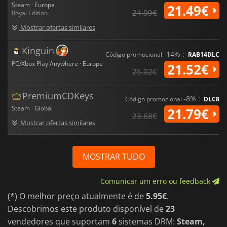
Steam · Europe
21.49€
24.99€
Royal Edition
Mostrar ofertas similares
Kinguin
-14% :
Código promocional
RAB14DLC
PC/Xbox Play Anywhere · Europe
21.52€
25.02€
PremiumCDKeys
-8% :
Código promocional
DLC8
Steam · Global
21.79€
23.68€
Mostrar ofertas similares
MOSTRAR TUDO
Comunicar um erro ou feedback
(*) O melhor preço atualmente é de
5.95€
.
Descobrimos este produto disponível de
23
vendedores que suportam
6
sistemas DRM:
Steam,