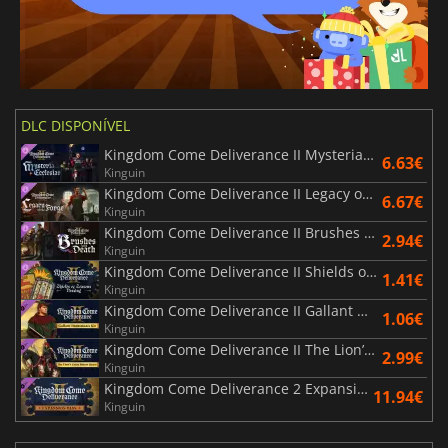
DLC DISPONÍVEL
Kingdom Come Deliverance II Mysteria Ecclesiae
6.63€
Kinguin
Kingdom Come Deliverance II Legacy of the Forge
6.67€
Kinguin
Kingdom Come Deliverance II Brushes with Death
2.94€
Kinguin
Kingdom Come Deliverance II Shields of Seasons Passing
1.41€
Kinguin
Kingdom Come Deliverance II Gallant Huntsman’s Kit
1.06€
Kinguin
Kingdom Come Deliverance II The Lion’s Crest
2.99€
Kinguin
Kingdom Come Deliverance 2 Expansion Pass
11.94€
Kinguin