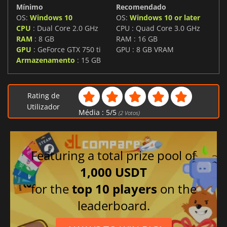
Mínimo
Recomendado
OS:
Windows 10
OS:
Windows 10 or later
CPU
: Dual Core 2.0 GHz
CPU : Quad Core 3.0 GHz
RAM
: 8 GB
RAM : 16 GB
GPU
: GeForce GTX 750 ti
GPU : 8 GB VRAM
Armazenamento
: 15 GB
Rating de
Utilizador
Média :
5
/
5
(
2
Votos)
Featuring a total prize pool of
1,000 USDT
for the
top 10 players
on the
leaderboard.