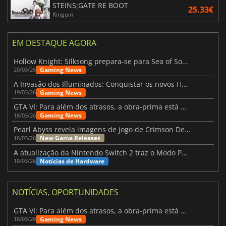
STEINS;GATE RE BOOT
25.33€
Kinguin
EM DESTAQUE AGORA
Hollow Knight: Silksong prepara-se para Sea of Sorrow com um patch
Gaming News
20/03/26
A Invasão dos Illuminados: Conquistar os novos Helldivers 2 Atualização!
Gaming News
19/03/26
GTA VI: Para além dos atrasos, a obra-prima está quase a chegar
Gaming News
18/03/26
Pearl Abyss revela imagens de jogo de Crimson Desert para a PS5
New Game Releases
18/03/26
A atualização da Nintendo Switch 2 traz o Modo Portátil aos jogos mais antigos da Switch
Notícias de Hardware
18/03/26
NOTÍCIAS, OPORTUNIDADES
GTA VI: Para além dos atrasos, a obra-prima está quase a chegar
Gaming News
18/03/26