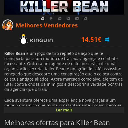
Melhores Vendedores
14.51
€
15.49
€
Killer Bean
é um jogo de tiro repleto de ação que te
16.66
€
transporta para um mundo de traição, vingança e combate
incessante. Outrora um agente de elite ao serviço de uma
organização secreta, Killer Bean é um grão de café assassino
renegado que descobre uma conspiração que o coloca contra
os seus antigos aliados. Agora marcado como alvo, ele tem de
lutar contra ondas de inimigos e descobrir a verdade por trás
da agência que o traiu.
Cada aventura oferece uma experiência nova graças a um
mundo dinâmico que muda constantemente. Locais, missões,
Ler mais
personagens e encontros são reorganizados a cada nova
campanha, criando desafios imprevisíveis e recompensando a
Melhores ofertas para Killer Bean
exploração. Não há duas jogadas que se desenrolem
exatamente da mesma forma, dando aos jogadores muitos