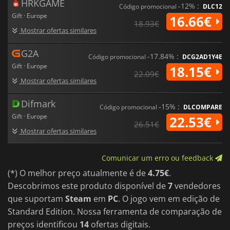
HRKGAME
-12% :
Código promocional
DLC12
Gift · Europe
16.66€
18.93€
Mostrar ofertas similares
G2A
-17.84% :
Código promocional
DCG2AD1Y4E
Gift · Europe
18.15€
22.09€
Mostrar ofertas similares
Difmark
-15% :
Código promocional
DLCOMPARE
Gift · Europe
22.53€
26.51€
Mostrar ofertas similares
Comunicar um erro ou feedback
(*) O melhor preço atualmente é de
4.75€
.
Descobrimos este produto disponível de
7
vendedores
que suportam
Steam
em
PC
. O jogo vem em edição de
Standard Edition. Nossa ferramenta de comparação de
preços identificou
14
ofertas digitais.