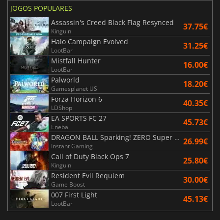
JOGOS POPULARES
Assassin's Creed Black Flag Resynced
37.75€
Kinguin
Halo Campaign Evolved
31.25€
LootBar
Mistfall Hunter
16.00€
LootBar
Palworld
18.20€
Gamesplanet US
Forza Horizon 6
40.35€
LDShop
EA SPORTS FC 27
45.73€
Eneba
DRAGON BALL Sparking! ZERO Super Limit Breaking NEO
26.99€
Instant Gaming
Call of Duty Black Ops 7
25.80€
Kinguin
Resident Evil Requiem
30.00€
Game Boost
007 First Light
45.13€
LootBar