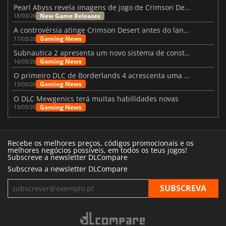
Pearl Abyss revela imagens de jogo de Crimson Desert para a PS5
New Game Releases
18/03/26
A controvérsia atinge Crimson Desert antes do lançamento
Gaming News
17/03/26
Subnautica 2 apresenta um novo sistema de construção de bases
Gaming News
16/03/26
O primeiro DLC de Borderlands 4 acrescenta uma nova personagem e muito mais
Gaming News
13/03/26
O DLC Mewgenics terá muitas habilidades novas
Gaming News
13/03/26
Recebe os melhores preços, códigos promocionais e os
melhores negócios possíveis, em todos os teus jogos!
Subscreve a newsletter DLCompare
Subscreva a newsletter DLCompare