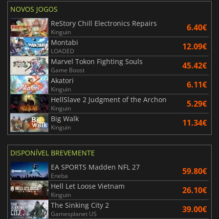
NOVOS JOGOS
ReStory Chill Electronics Repairs
6.40€
Kinguin
Montabi
12.09€
LOADED
Marvel Tokon Fighting Souls
45.42€
Game Boost
Akatori
6.11€
Kinguin
HellSlave 2 Judgment of the Archon
5.29€
Kinguin
Big Walk
11.34€
Kinguin
DISPONÍVEL BREVEMENTE
EA SPORTS Madden NFL 27
59.80€
Eneba
Hell Let Loose Vietnam
26.10€
Kinguin
The Sinking City 2
39.00€
Gamesplanet US