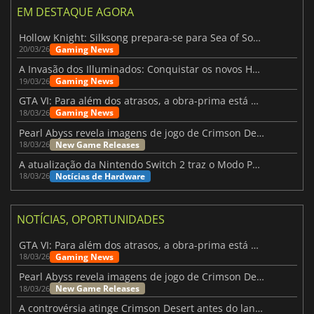
EM DESTAQUE AGORA
Hollow Knight: Silksong prepara-se para Sea of Sorrow com um patch
Gaming News
20/03/26
A Invasão dos Illuminados: Conquistar os novos Helldivers 2 Atualização!
Gaming News
19/03/26
GTA VI: Para além dos atrasos, a obra-prima está quase a chegar
Gaming News
18/03/26
Pearl Abyss revela imagens de jogo de Crimson Desert para a PS5
New Game Releases
18/03/26
A atualização da Nintendo Switch 2 traz o Modo Portátil aos jogos mais antigos da Switch
Notícias de Hardware
18/03/26
NOTÍCIAS, OPORTUNIDADES
GTA VI: Para além dos atrasos, a obra-prima está quase a chegar
Gaming News
18/03/26
Pearl Abyss revela imagens de jogo de Crimson Desert para a PS5
New Game Releases
18/03/26
A controvérsia atinge Crimson Desert antes do lançamento