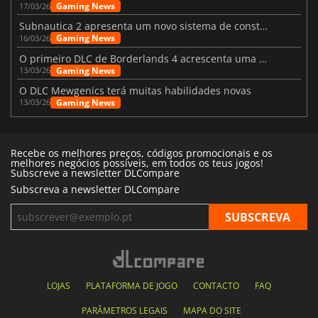
Gaming News
17/03/26
Subnautica 2 apresenta um novo sistema de construção de bases
Gaming News
16/03/26
O primeiro DLC de Borderlands 4 acrescenta uma nova personagem e muito mais
Gaming News
13/03/26
O DLC Mewgenics terá muitas habilidades novas
Gaming News
13/03/26
Recebe os melhores preços, códigos promocionais e os
melhores negócios possíveis, em todos os teus jogos!
Subscreve a newsletter DLCompare
Subscreva a newsletter DLCompare
LOJAS
PLATAFORMA DE JOGO
CONTACTO
FAQ
PARÂMETROS LEGAIS
MAPA DO SITE