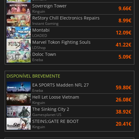
Sovereign Tower
9.66€
Kinguin
ReStory Chill Electronics Repairs
8.99€
Instant Gaming
Montabi
12.09€
LOADED
Marvel Tokon Fighting Souls
41.22€
LDShop
Doloc Town
5.09€
Eneba
DISPONÍVEL BREVEMENTE
EA SPORTS Madden NFL 27
59.80€
Eneba
Hell Let Loose Vietnam
26.08€
Kinguin
The Sinking City 2
38.92€
Gamesplanet US
STEINS;GATE RE BOOT
20.41€
Kinguin