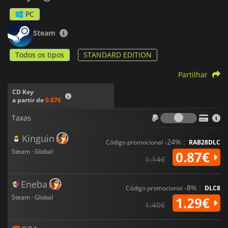
PC
Steam
Todos os tipos
STANDARD EDITION
Partilhar
CD Key
a partir de
0.87€
Taxas
Taxas
Kinguin
-24% :
Código promocional
RAB28DLC
Steam · Global
0.87€
1.14€
Eneba
-8% :
Código promocional
DLC8
Steam · Global
1.29€
1.40€