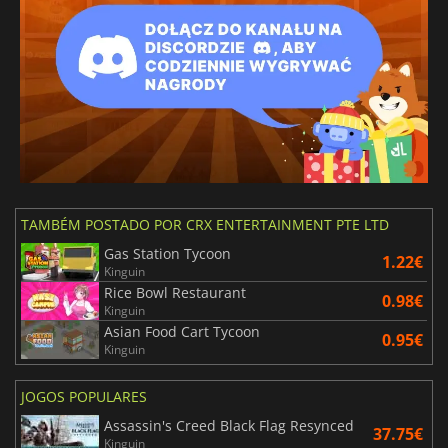
TAMBÉM POSTADO POR CRX ENTERTAINMENT PTE LTD
Gas Station Tycoon
1.22€
Kinguin
Rice Bowl Restaurant
0.98€
Kinguin
Asian Food Cart Tycoon
0.95€
Kinguin
JOGOS POPULARES
Assassin's Creed Black Flag Resynced
37.75€
Kinguin