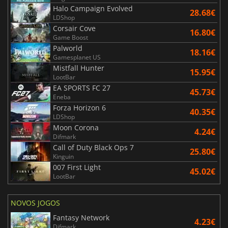
Halo Campaign Evolved
28.68€
LDShop
Corsair Cove
16.80€
Game Boost
Palworld
18.16€
Gamesplanet US
Mistfall Hunter
15.95€
LootBar
EA SPORTS FC 27
45.73€
Eneba
Forza Horizon 6
40.35€
LDShop
Moon Corona
4.24€
Difmark
Call of Duty Black Ops 7
25.80€
Kinguin
007 First Light
45.02€
LootBar
NOVOS JOGOS
Fantasy Network
4.23€
Difmark