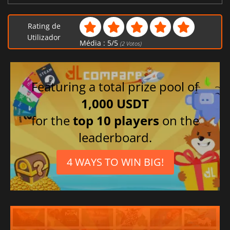
Rating de
Utilizador
Média :
5
/
5
(
2
Votos)
Featuring a total prize pool of
1,000 USDT
for the
top 10 players
on the
leaderboard.
4 WAYS TO WIN BIG!