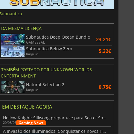
Subnautica
DA MESMA LICENÇA
Subnautica Deep Ocean Bundle
23.21€
GAMESEAL
Subnautica Below Zero
5.32€
Kinguin
TAMBÉM POSTADO POR UNKNOWN WORLDS
ENTERTAINMENT
Natural Selection 2
0.75€
Kinguin
EM DESTAQUE AGORA
Hollow Knight: Silksong prepara-se para Sea of Sorrow com um patch
Gaming News
20/03/26
A Invasão dos Illuminados: Conquistar os novos Helldivers 2 Atualização!