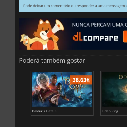
Pode deixar um comentário ou responder a uma mensagem ao
Poderá também gostar
32.47
€
38.63
€
Baldur's Gate 3
Elden Ring