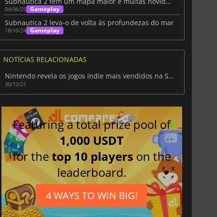
Subnautica 2 tem um mapa maior e muitas novidades
Gameplay
04/06/25
Subnautica 2 leva-o de volta às profundezas do mar
Gameplay
18/10/24
NOTÍCIAS RELACIONADAS
Nintendo revela os jogos indie mais vendidos na Switch
30/12/21
Featuring a total prize pool of
1,000 USDT
for the
top 10 players
on the
leaderboard.
4 WAYS TO WIN BIG!