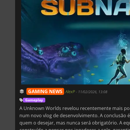
GAMING NEWS
AlexP
-
11/02/2026, 13:08
Gameplay
A Unknown Worlds revelou recentemente mais p
num novo vlog de desenvolvimento. A conclusão é 
quem o desejar, mas nunca será obrigatório. A equ
construído a pensar nos jogadores a solo, garan