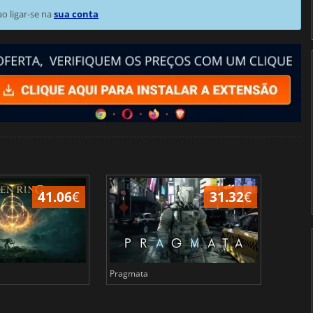
 ligar-se na
sua conta
41.06
€
31.32
€
Pragmata
Total 