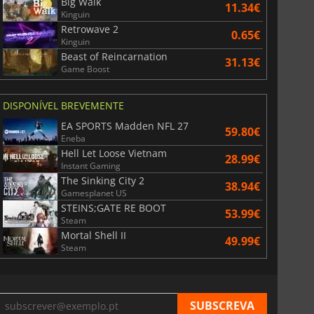
Big Walk
11.34€
Kinguin
Retrowave 2
0.65€
Kinguin
Beast of Reincarnation
31.13€
Game Boost
DISPONÍVEL BREVEMENTE
EA SPORTS Madden NFL 27
59.80€
Eneba
Hell Let Loose Vietnam
28.99€
Instant Gaming
The Sinking City 2
38.94€
Gamesplanet US
STEINS;GATE RE BOOT
53.99€
Steam
Mortal Shell II
49.99€
Steam