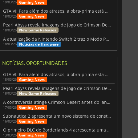
Gaming News
19/03/26
GTA VI: Para além dos atrasos, a obra-prima está quase a chegar
Gaming News
18/03/26
Pearl Abyss revela imagens de jogo de Crimson Desert para a PS5
New Game Releases
18/03/26
A atualização da Nintendo Switch 2 traz o Modo Portátil aos jogos mais antigos da Switch
Notícias de Hardware
18/03/26
NOTÍCIAS, OPORTUNIDADES
GTA VI: Para além dos atrasos, a obra-prima está quase a chegar
Gaming News
18/03/26
Pearl Abyss revela imagens de jogo de Crimson Desert para a PS5
New Game Releases
18/03/26
A controvérsia atinge Crimson Desert antes do lançamento
Gaming News
17/03/26
Subnautica 2 apresenta um novo sistema de construção de bases
Gaming News
16/03/26
O primeiro DLC de Borderlands 4 acrescenta uma nova personagem e muito mais
Gaming News
13/03/26