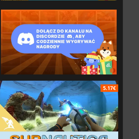
5.17€