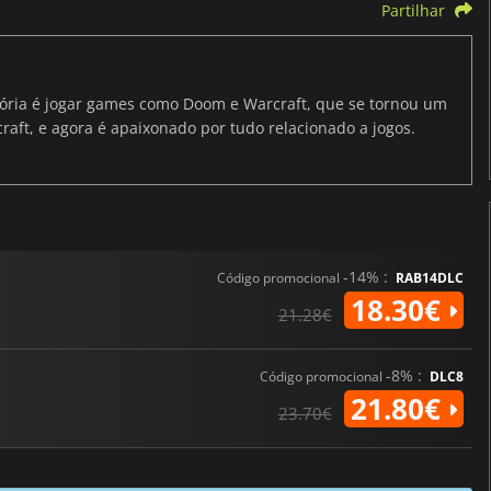
Partilhar
ria é jogar games como Doom e Warcraft, que se tornou um
raft, e agora é apaixonado por tudo relacionado a jogos.
-14% :
Código promocional
RAB14DLC
18.30€
21.28€
-8% :
Código promocional
DLC8
21.80€
23.70€