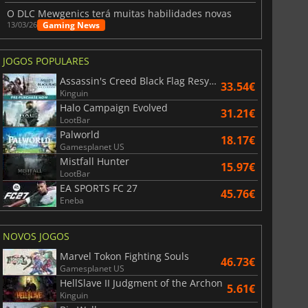
O DLC Mewgenics terá muitas habilidades novas
Gaming News
13/03/26
JOGOS POPULARES
Assassin's Creed Black Flag Resynced
33.54€
Kinguin
Halo Campaign Evolved
31.21€
LootBar
Palworld
18.17€
Gamesplanet US
Mistfall Hunter
15.97€
LootBar
EA SPORTS FC 27
6.75
€
15.48
€
45.76€
Eneba
NOVOS JOGOS
Marvel Tokon Fighting Souls
46.73€
Gamesplanet US
War WARHAMMER 3
Lies Of P
HellSlave II Judgment of the Archon
5.61€
Kinguin