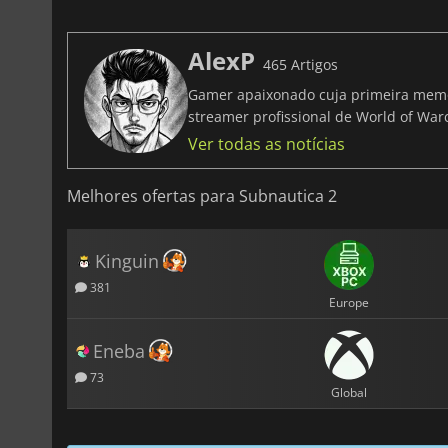
AlexP
465 Artigos
Gamer apaixonado cuja primeira memó
streamer profissional de World of Warc
Ver todas as notícias
Melhores ofertas para Subnautica 2
Kinguin
381
Europe
Eneba
73
Global