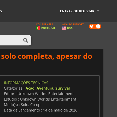
AS
ENTRAR OU REGISTAR
YOU ARE HERE
WE ALSO SUPPORT
Dark
PORTUGAL
USA
mode
solo completa, apesar do
INFORMAÇÕES TÉCNICAS
Categorias :
Ação
,
Aventura
,
Survival
Editor : Unknown Worlds Entertainment
Estúdio : Unknown Worlds Entertainment
Modo(s) : Solo, Co-op
Data de Lançamento : 14 de maio de 2026