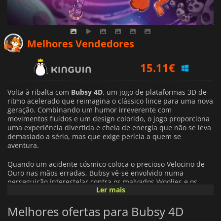
15.11
€
Melhores Vendedores
14.99
€
19.99
€
Volta à ribalta com
Bubsy 4D
, um jogo de plataformas 3D de
ritmo acelerado que reimagina o clássico lince para uma nova
geração. Combinando um humor irreverente com
movimentos fluidos e um design colorido, o jogo proporciona
uma experiência divertida e cheia de energia que não se leva
demasiado a sério, mas que exige perícia a quem se
aventura.
Quando um acidente cósmico coloca o precioso Velocino de
Ouro nas mãos erradas, Bubsy vê-se envolvido numa
perseguição interestelar contra os malvados Woolies e os
Ler mais
seus aliados mecânicos, os BaaBots. O que começa como um
envolvimento relutante rapidamente se transforma numa
Melhores ofertas para Bubsy 4D
aventura completa através de ambientes alienígenas
estranhos e animados, cada um repleto de segredos, perigos