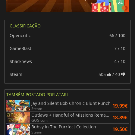
CLASSIFICAÇÃO
Opencritic
66 / 100
GameBlast
7 / 10
Shacknews
4 / 10
Steam
505
/ 40
TAMBÉM POSTADO POR ATARI
Jay and Silent Bob Chronic Blunt Punch
19.99€
Steam
Outlaws + Handful of Missions Remaster
18.89€
GOG.com
Bubsy in The Purrfect Collection
19.50€
Steam