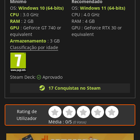
Mínimo
Recomendado
OS:
Windows 10 (64-bits)
OS:
Windows 11 (64-bits)
CPU
: 3.0 GHz
CPU : 4.0 GHz
RAM
: 2 GB
RAM : 4 GB
GPU
: GeForce GT 740 or
GPU : GeForce RTX 30 or
equivalent
equivalent
Armazenamento
: 3 GB
Classificação por idade
Steam Deck:
Aprovado
17 Conquistas no Steam
Rating de
Utilizador
Média :
0
/
5
(
0
Votos)