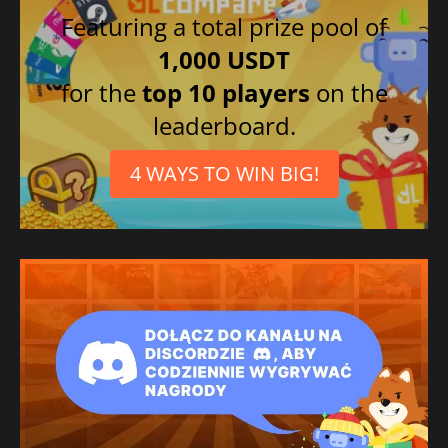
Featuring a total prize pool of
1,000 USDT
for the
top 10 players
on the
leaderboard.
4 WAYS TO WIN BIG!