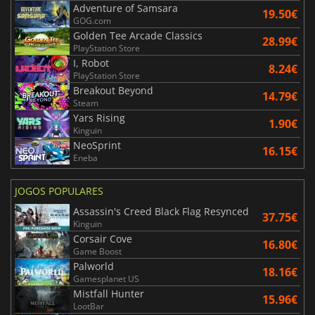
Adventure of Samsara
19.50€
GOG.com
Golden Tee Arcade Classics
28.99€
PlayStation Store
I, Robot
8.24€
PlayStation Store
Breakout Beyond
14.79€
Steam
Yars Rising
1.90€
Kinguin
NeoSprint
16.15€
Eneba
JOGOS POPULARES
Assassin's Creed Black Flag Resynced
37.75€
Kinguin
Corsair Cove
16.80€
Game Boost
Palworld
18.16€
Gamesplanet US
Mistfall Hunter
15.96€
LootBar