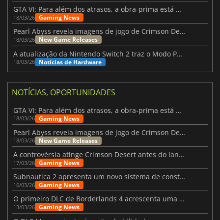
GTA VI: Para além dos atrasos, a obra-prima está quase a chegar
Gaming News
18/03/26
Pearl Abyss revela imagens de jogo de Crimson Desert para a PS5
New Game Releases
18/03/26
A atualização da Nintendo Switch 2 traz o Modo Portátil aos jogos mais antigos da Switch
Notícias de Hardware
18/03/26
NOTÍCIAS, OPORTUNIDADES
GTA VI: Para além dos atrasos, a obra-prima está quase a chegar
Gaming News
18/03/26
Pearl Abyss revela imagens de jogo de Crimson Desert para a PS5
New Game Releases
18/03/26
A controvérsia atinge Crimson Desert antes do lançamento
Gaming News
17/03/26
Subnautica 2 apresenta um novo sistema de construção de bases
Gaming News
16/03/26
O primeiro DLC de Borderlands 4 acrescenta uma nova personagem e muito mais
Gaming News
13/03/26