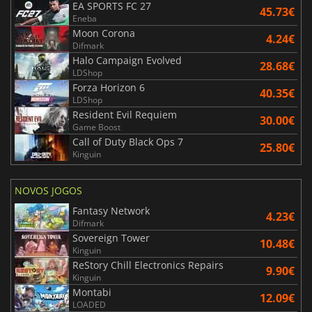
EA SPORTS FC 27
45.73€
Eneba
Moon Corona
4.24€
Difmark
Halo Campaign Evolved
28.68€
LDShop
Forza Horizon 6
40.35€
LDShop
Resident Evil Requiem
30.00€
Game Boost
Call of Duty Black Ops 7
25.80€
Kinguin
NOVOS JOGOS
Fantasy Network
4.23€
Difmark
Sovereign Tower
10.48€
Kinguin
ReStory Chill Electronics Repairs
9.90€
Kinguin
Montabi
12.09€
LOADED