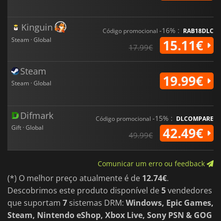
Kinguin
-16% :
Código promocional
RAB18DLC
Steam · Global
15.11€
17.99€
Steam
19.99€
Steam · Global
Difmark
-15% :
Código promocional
DLCOMPARE
Gift · Global
42.49€
49.99€
Comunicar um erro ou feedback
(*) O melhor preço atualmente é de
12.74€
.
Descobrimos este produto disponível de
5
vendedores
que suportam
7
sistemas DRM:
Windows, Epic Games,
Steam, Nintendo eShop, Xbox Live, Sony PSN & GOG