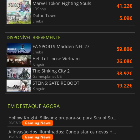
Marvel Tokon Fighting Souls
41.22€
LDShop
Doloc Town
5.09€
Eneba
DISPONÍVEL BREVEMENTE
EA SPORTS Madden NFL 27
59.80€
Eneba
Hell Let Loose Vietnam
26.08€
Kinguin
The Sinking City 2
38.92€
Gamesplanet US
STEINS;GATE RE BOOT
19.22€
Kinguin
EM DESTAQUE AGORA
Hollow Knight: Silksong prepara-se para Sea of Sorrow com um patch
Gaming News
20/03/26
A Invasão dos Illuminados: Conquistar os novos Helldivers 2 Atualização!
Gaming News
19/03/26