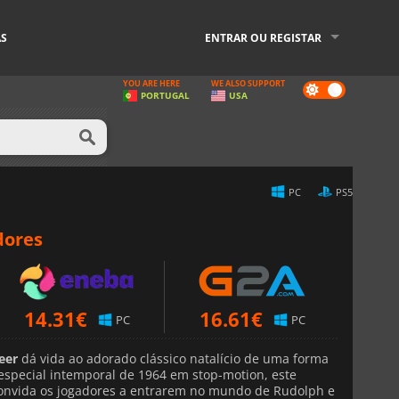
AS
ENTRAR OU REGISTAR
YOU ARE HERE
WE ALSO SUPPORT
Dark
PORTUGAL
USA
mode
PC
PS5
dores
14.31
€
16.61
€
PC
PC
eer
dá vida ao adorado clássico natalício de uma forma
especial intemporal de 1964 em stop-motion, este
convida os jogadores a entrarem no mundo de Rudolph e