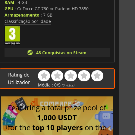
RAM
: 4 GB
GPU
: GeForce GT 730 or Radeon HD 7850
Armazenamento
: 7 GB
Classificação por idade
48 Conquistas no Steam
Rating de
Utilizador
Média :
0
/
5
(
0
Votos)
Featuring a total prize pool of
1,000 USDT
for the
top 10 players
on the