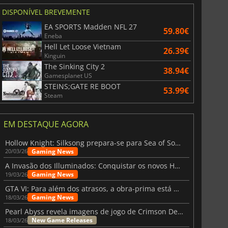
DISPONÍVEL BREVEMENTE
EA SPORTS Madden NFL 27
59.80€
Eneba
Hell Let Loose Vietnam
26.39€
Kinguin
The Sinking City 2
38.94€
Gamesplanet US
STEINS;GATE RE BOOT
53.99€
Steam
EM DESTAQUE AGORA
Hollow Knight: Silksong prepara-se para Sea of Sorrow com um patch
Gaming News
20/03/26
A Invasão dos Illuminados: Conquistar os novos Helldivers 2 Atualização!
Gaming News
19/03/26
GTA VI: Para além dos atrasos, a obra-prima está quase a chegar
Gaming News
18/03/26
Pearl Abyss revela imagens de jogo de Crimson Desert para a PS5
New Game Releases
18/03/26