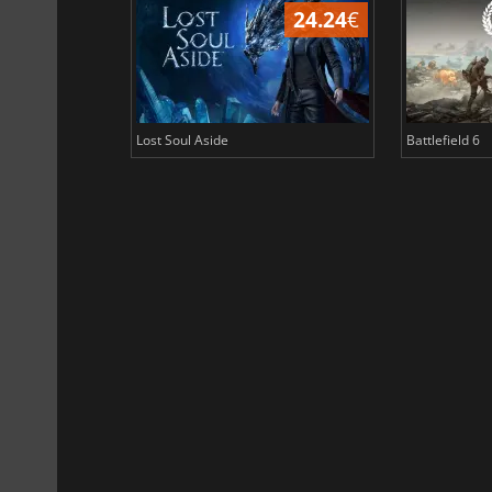
24.24
€
Lost Soul Aside
Battlefield 6