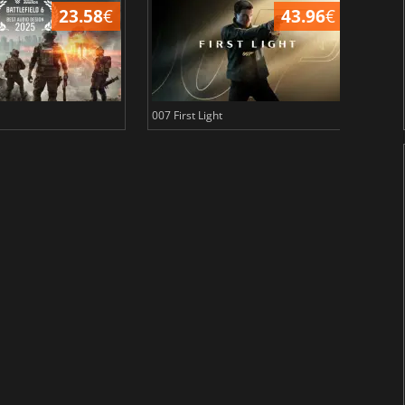
23.58
€
43.96
€
007 First Light
Baldu