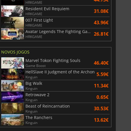
HRKGAME
Resident Evil Requiem
31.08€
HRKGAME
007 First Light
43.96€
HRKGAME
Avatar Legends The Fighting Game
26.81€
HRKGAME
NOVOS JOGOS
Marvel Tokon Fighting Souls
46.40€
Game Boost
HellSlave II Judgment of the Archon
5.59€
Kinguin
Big Walk
11.34€
Kinguin
Retrowave 2
0.65€
Kinguin
Beast of Reincarnation
30.53€
Kinguin
The Ranchers
13.62€
Kinguin