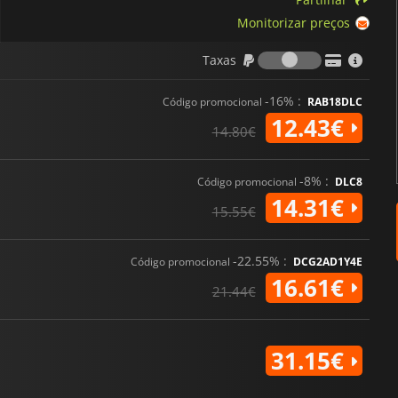
Monitorizar preços
Taxas
Taxas
-16% :
Código promocional
RAB18DLC
12.43€
14.80€
-8% :
Código promocional
DLC8
14.31€
15.55€
-22.55% :
Código promocional
DCG2AD1Y4E
16.61€
21.44€
31.15€