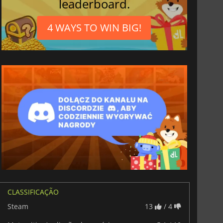
leaderboard.
4 WAYS TO WIN BIG!
CLASSIFICAÇÃO
Steam
13
/ 4