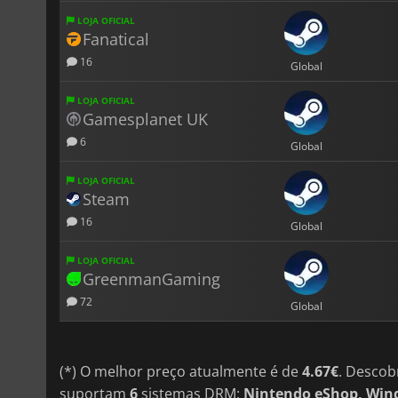
LOJA OFICIAL
Fanatical
16
Global
LOJA OFICIAL
Gamesplanet UK
6
Global
LOJA OFICIAL
Steam
16
Global
LOJA OFICIAL
GreenmanGaming
72
Global
(*) O melhor preço atualmente é de
4.67€
. Descob
suportam
6
sistemas DRM:
Nintendo eShop, Wind