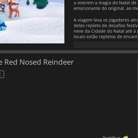
a viverem a magia do Natal de 
emocionante do original, ao m
A viagem leva os jogadores atr
deles repleto de desafios fest
neve da Cidade do Natal até à 
locais estão repletos de encan
Cavernas da Montanha, onde os
no Castelo do Pai Natal, onde o
necessários para ligar o trenó e
he Red Nosed Reindeer
Rudolph não é a única estrela
controlo de personagens favori
X
cada um com as suas próprias 
aventura. A alternância entre 
mantém a experiência fresca p
O jogo pode ser jogado a solo
dividido, o que o torna perfeit
para ser acessível e familiar,
e trabalho de equipa cooperati
familiar.
Partilhar