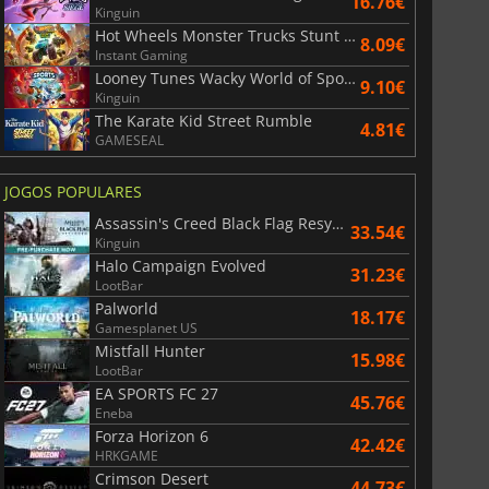
16.76€
Kinguin
38.69
€
41.06
€
Hot Wheels Monster Trucks Stunt Mayhem
8.09€
Instant Gaming
Looney Tunes Wacky World of Sports
9.10€
Kinguin
The Karate Kid Street Rumble
4.81€
r's Gate 3
Elden Ring
GAMESEAL
JOGOS POPULARES
Assassin's Creed Black Flag Resynced
33.54€
Kinguin
Halo Campaign Evolved
31.23€
LootBar
Palworld
18.17€
Gamesplanet US
Mistfall Hunter
15.98€
LootBar
EA SPORTS FC 27
45.76€
Eneba
Forza Horizon 6
42.42€
HRKGAME
Crimson Desert
44.73€