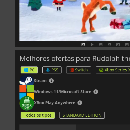
Melhores ofertas para Rudolph t
PC
PS5
Switch
Xbox Series 
Steam
Windows 11/Microsoft Store
XBox Play Anywhere
Todos os tipos
STANDARD EDITION