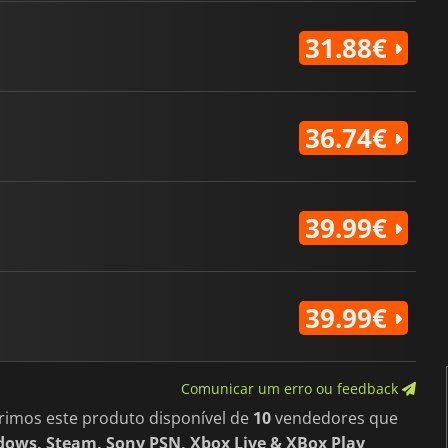
31.88€
36.74€
39.99€
39.99€
Comunicar um erro ou feedback
rimos este produto disponível de
10
vendedores que
ows, Steam, Sony PSN, Xbox Live & XBox Play