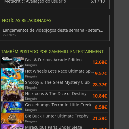
Metacritic: Avaliação do usuário
5.1 / 10
NOTÍCIAS RELACIONADAS
Lançamentos de videojogos desta semana - setembro de 2025 (Semana 39)
22/09/25
TAMBÉM POSTADO POR GAMEMILL ENTERTAINMENT
Fast & Furious Arcade Edition
12.69€
Kinguin
Hot Wheels Let's Race Ultimate Speed
9.57€
Kinguin
Snoopy & The Great Mystery Club
28.37€
Kinguin
Nicktoons & The Dice of Destiny
10.84€
Kinguin
Goosebumps Terror in Little Creek
8.58€
Kinguin
Big Buck Hunter Ultimate Trophy
21.39€
Kinguin
Miraculous Paris Under Siege