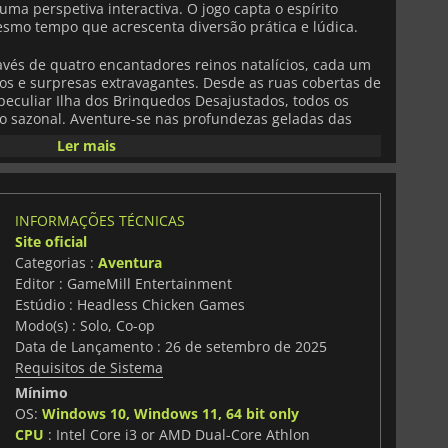
uma perspetiva interactiva. O jogo capta o espírito
esmo tempo que acrescenta diversão prática e lúdica.
avés de quatro encantadores reinos natalícios, cada um
ivos e surpresas extravagantes. Desde as ruas cobertas de
peculiar Ilha dos Brinquedos Desajustados, todos os
to sazonal. Aventure-se nas profundezas geladas das
 perigos espreitam a cada esquina, e termine em força
Ler mais
 trabalho de equipa e o espírito natalício são
 salvar a noite de Natal.
 do espetáculo. Os jogadores também podem assumir o
INFORMAÇÕES TÉCNICAS
tas como Clarice, Hermey the Elf e Yukon Cornelius,
Site oficial
habilidades que brilham em diferentes partes da
Categorias :
Aventura
personagens acrescenta variedade à jogabilidade e
ara jogadores de todas as idades.
Editor : GameMill Entertainment
Estúdio : Headless Chicken Games
 ou com um amigo em modo cooperativo local de ecrã
Modo(s) : Solo, Co-op
o para reuniões familiares e tradições festivas. Concebido
Data de Lançamento : 26 de setembro de 2025
 oferece uma mistura de puzzles leves, plataformas suaves
Requisitos de Sistema
vo, tudo envolto em imagens alegres e música natalícia
Mínimo
OS:
Windows 10, Windows 11, 64 bit only
CPU
: Intel Core i3 or AMD Dual-Core Athlon