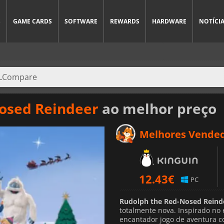
S
GAME CARDS
SOFTWARE
REWARDS
HARDWARE
NOTÍCI
osed Reindeer
ao melhor preço
Melhores Vende
12.43
€
PC
Rudolph the Red-Nosed Reind
totalmente nova. Inspirado no 
encantador jogo de aventura 