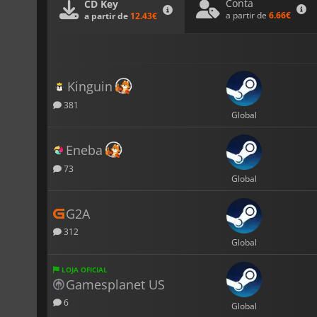
Conta
CD Key
a partir de
6.66€
a partir de
12.43€
Kinguin
381
Global
Eneba
73
Global
G2A
312
Global
LOJA OFICIAL
Gamesplanet US
6
Global