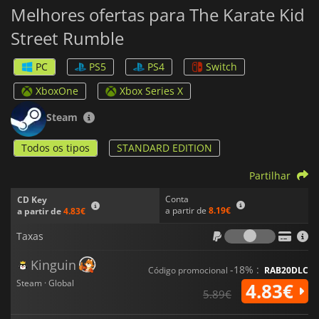
Melhores ofertas para The Karate Kid
Combates rápidos, movimentos únicos e uma experiência
desafiante de beat 'em up esperam por ti à medida que
Street Rumble
avanças na história.
The Karate Kid: Street Rumble
O jogo pode ser jogado a solo
PC
PS5
PS4
Switch
ou com os amigos no modo multijogador cooperativo para um
máximo de 4 jogadores.
XboxOne
Xbox Series X
Steam
Todos os tipos
STANDARD EDITION
Partilhar
Conta
CD Key
a partir de
8.19€
a partir de
4.83€
Taxas
Taxas
Kinguin
-18% :
Código promocional
RAB20DLC
Steam · Global
4.83€
5.89€