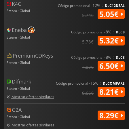
K4G
-12% :
Código promocional
DLC12DEAL
Steam · Global
5.05€
5.74€
Eneba
-8% :
Código promocional
DLC8
Steam · Global
5.32€
5.78€
PremiumCDKeys
-8% :
Código promocional
DLC8
Steam · Global
6.50€
7.07€
Difmark
-15% :
Código promocional
DLCOMPARE
Steam · Global
8.21€
9.66€
Mostrar ofertas similares
G2A
8.29€
Steam · Global
Mostrar ofertas similares