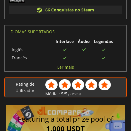
66 Conquistas no Steam
IDIOMAS SUPORTADOS
Interface
Áudio
Legendas
Inglês
Francês
Holandês
Ler mais
Italiano
Alemão
Rating de
Espanhol
Utilizador
Média :
5
/
5
(
2
Votos)
Português brasileiro
Espanhol mexicano
Featuring a total prize pool of
1,000 USDT