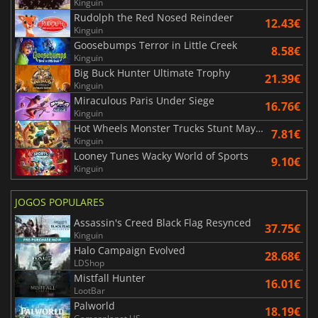
Kinguin
Rudolph the Red Nosed Reindeer
12.43€
Kinguin
Goosebumps Terror in Little Creek
8.58€
Kinguin
Big Buck Hunter Ultimate Trophy
21.39€
Kinguin
Miraculous Paris Under Siege
16.76€
Kinguin
Hot Wheels Monster Trucks Stunt Mayhem
7.81€
Kinguin
Looney Tunes Wacky World of Sports
9.10€
Kinguin
JOGOS POPULARES
Assassin's Creed Black Flag Resynced
37.75€
Kinguin
Halo Campaign Evolved
28.68€
LDShop
Mistfall Hunter
16.01€
LootBar
Palworld
18.19€