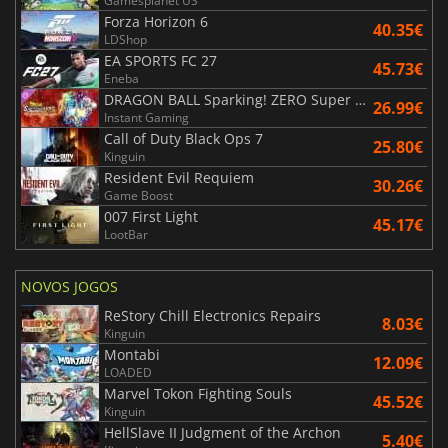
Gamesplanet US
Forza Horizon 6
40.35€
LDShop
EA SPORTS FC 27
45.73€
Eneba
DRAGON BALL Sparking! ZERO Super Limit Breaking NEO
26.99€
Instant Gaming
Call of Duty Black Ops 7
25.80€
Kinguin
Resident Evil Requiem
30.26€
Game Boost
007 First Light
45.17€
LootBar
NOVOS JOGOS
ReStory Chill Electronics Repairs
8.03€
Kinguin
Montabi
12.09€
LOADED
Marvel Tokon Fighting Souls
45.52€
Kinguin
HellSlave II Judgment of the Archon
5.40€