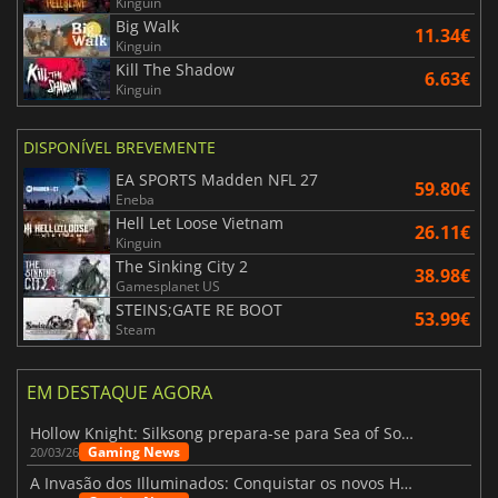
Kinguin
Big Walk
11.34€
Kinguin
Kill The Shadow
6.63€
Kinguin
DISPONÍVEL BREVEMENTE
EA SPORTS Madden NFL 27
59.80€
Eneba
Hell Let Loose Vietnam
26.11€
Kinguin
The Sinking City 2
38.98€
Gamesplanet US
STEINS;GATE RE BOOT
53.99€
Steam
EM DESTAQUE AGORA
Hollow Knight: Silksong prepara-se para Sea of Sorrow com um patch
Gaming News
20/03/26
A Invasão dos Illuminados: Conquistar os novos Helldivers 2 Atualização!