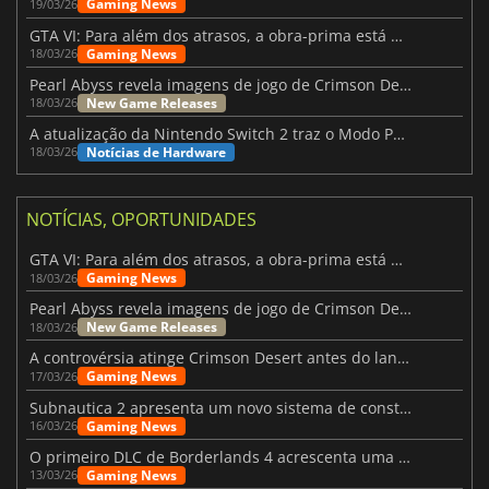
Gaming News
19/03/26
GTA VI: Para além dos atrasos, a obra-prima está quase a chegar
Gaming News
18/03/26
Pearl Abyss revela imagens de jogo de Crimson Desert para a PS5
New Game Releases
18/03/26
A atualização da Nintendo Switch 2 traz o Modo Portátil aos jogos mais antigos da Switch
Notícias de Hardware
18/03/26
NOTÍCIAS, OPORTUNIDADES
GTA VI: Para além dos atrasos, a obra-prima está quase a chegar
Gaming News
18/03/26
Pearl Abyss revela imagens de jogo de Crimson Desert para a PS5
New Game Releases
18/03/26
A controvérsia atinge Crimson Desert antes do lançamento
Gaming News
17/03/26
Subnautica 2 apresenta um novo sistema de construção de bases
Gaming News
16/03/26
O primeiro DLC de Borderlands 4 acrescenta uma nova personagem e muito mais
Gaming News
13/03/26