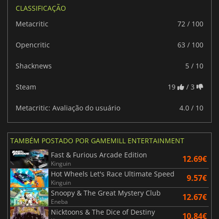
CLASSIFICAÇÃO
Metacritic
72 / 100
Opencritic
63 / 100
Shacknews
5 / 10
Steam
19
/ 3
Metacritic: Avaliação do usuário
4.0 / 10
TAMBÉM POSTADO POR GAMEMILL ENTERTAINMENT
Fast & Furious Arcade Edition
12.69€
Kinguin
Hot Wheels Let's Race Ultimate Speed
9.57€
Kinguin
Snoopy & The Great Mystery Club
12.67€
Eneba
Nicktoons & The Dice of Destiny
10.84€