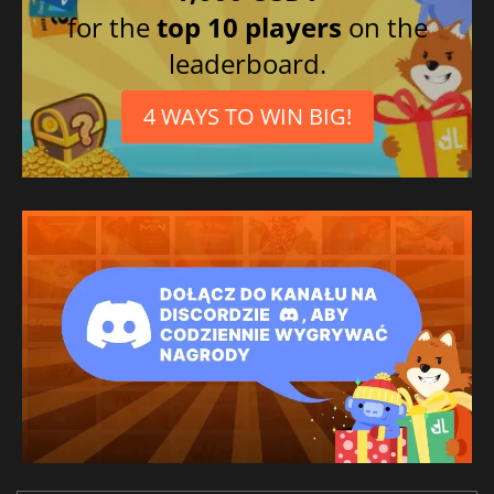
for the
top 10 players
on the
leaderboard.
4 WAYS TO WIN BIG!