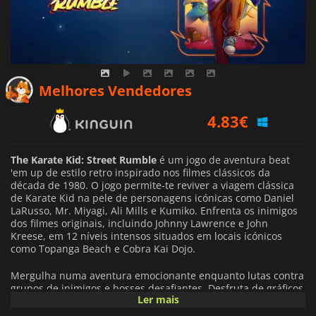
4.83
€
Melhores Vendedores
5.32
€
12.69
€
The Karate Kid: Street Rumble
é um jogo de aventura beat
'em up de estilo retro inspirado nos filmes clássicos da
década de 1980. O jogo permite-te reviver a viagem clássica
de Karate Kid na pele de personagens icónicas como Daniel
LaRusso, Mr. Miyagi, Ali Mills e Kumiko. Enfrenta os inimigos
dos filmes originais, incluindo Johnny Lawrence e John
Kreese, em 12 níveis intensos situados em locais icónicos
como Topanga Beach e Cobra Kai Dojo.
Mergulha numa aventura emocionante enquanto lutas contra
grupos de inimigos e bosses desafiantes. Desfruta de gráficos
Ler mais
em pixel art com um notável estilo retro e uma banda sonora
cativante enquanto lutas numa variedade de cenários.