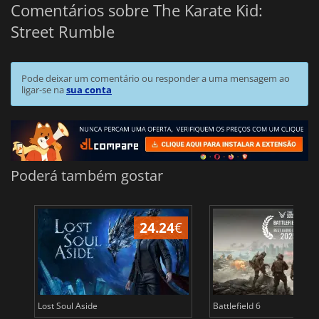
Comentários sobre The Karate Kid:
Street Rumble
Pode deixar um comentário ou responder a uma mensagem ao
ligar-se na
sua conta
Poderá também gostar
24.24
€
Lost Soul Aside
Battlefield 6