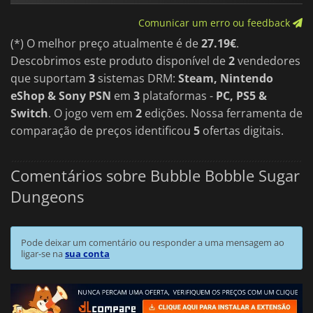
Bubble Bobble Sugar Dungeons
Bub é uma mistura perfeita
Comunicar um erro ou feedback
de charme clássico e design moderno, com uma jogabilidade
divertida e estratégica, alta capacidade de reprodução e um
(*) O melhor preço atualmente é de
27.19€
.
mundo colorido e imaginativo.
Descobrimos este produto disponível de
2
vendedores
que suportam
3
sistemas DRM:
Steam, Nintendo
eShop & Sony PSN
em
3
plataformas -
PC, PS5 &
Switch
. O jogo vem em
2
edições. Nossa ferramenta de
comparação de preços identificou
5
ofertas digitais.
Comentários sobre Bubble Bobble Sugar
Dungeons
Pode deixar um comentário ou responder a uma mensagem ao
ligar-se na
sua conta