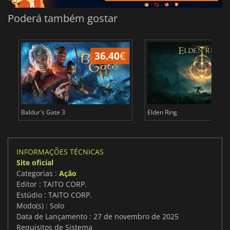
Poderá também gostar
36.40
€
4
Baldur's Gate 3
Elden Ring
INFORMAÇÕES TÉCNICAS
Site oficial
Categorias :
Ação
Editor : TAITO CORP.
Estúdio : TAITO CORP.
Modo(s) : Solo
Data de Lançamento : 27 de novembro de 2025
Requisitos de Sistema