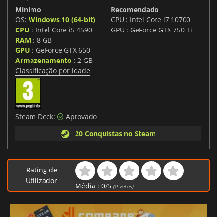
Mínimo
Recomendado
OS:
Windows 10 (64-bit)
CPU : Intel Core i7 10700
CPU
: Intel Core i5 4590
GPU : GeForce GTX 750 Ti
RAM
: 8 GB
GPU
: GeForce GTX 650
Armazenamento
: 2 GB
Classificação por idade
Steam Deck:
Aprovado
20 Conquistas no Steam
Rating de
Utilizador
Média :
0
/
5
(
0
Votos)