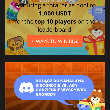
Featuring a total prize pool of
1,000 USDT
for the
top 10 players
on the
leaderboard.
4 WAYS TO WIN BIG!