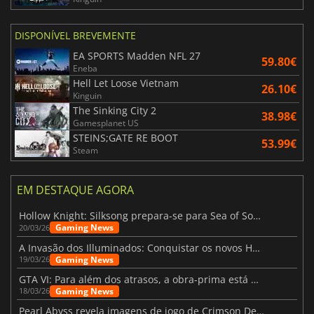
DISPONÍVEL BREVEMENTE
EA SPORTS Madden NFL 27
59.80€
Eneba
Hell Let Loose Vietnam
26.10€
Kinguin
The Sinking City 2
38.98€
Gamesplanet US
STEINS;GATE RE BOOT
53.99€
Steam
EM DESTAQUE AGORA
Hollow Knight: Silksong prepara-se para Sea of Sorrow com um patch
Gaming News
20/03/26
A Invasão dos Illuminados: Conquistar os novos Helldivers 2 Atualização!
Gaming News
19/03/26
GTA VI: Para além dos atrasos, a obra-prima está quase a chegar
Gaming News
18/03/26
Pearl Abyss revela imagens de jogo de Crimson Desert para a PS5