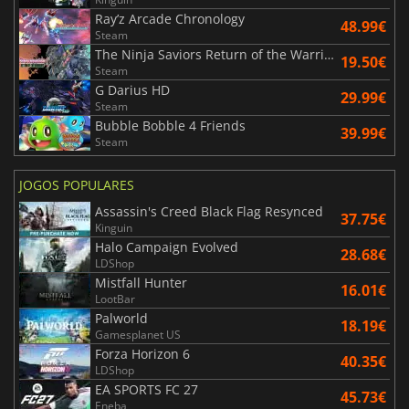
Ray’z Arcade Chronology
48.99€
Steam
The Ninja Saviors Return of the Warriors
19.50€
Steam
G Darius HD
29.99€
Steam
Bubble Bobble 4 Friends
39.99€
Steam
JOGOS POPULARES
Assassin's Creed Black Flag Resynced
37.75€
Kinguin
Halo Campaign Evolved
28.68€
LDShop
Mistfall Hunter
16.01€
LootBar
Palworld
18.19€
Gamesplanet US
Forza Horizon 6
40.35€
LDShop
EA SPORTS FC 27
45.73€
Eneba