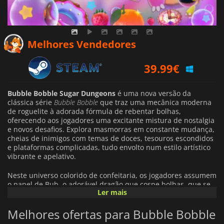
Melhores Vendedores
39.99
€
Bubble Bobble Sugar Dungeons
é uma nova versão da
clássica série
Bubble Bobble
que traz uma mecânica moderna
de roguelite à adorada fórmula de rebentar bolhas,
oferecendo aos jogadores uma excitante mistura de nostalgia
e novos desafios. Explora masmorras em constante mudança,
cheias de inimigos com temas de doces, tesouros escondidos
e plataformas complicadas, tudo envolto num estilo artístico
vibrante e apelativo.
Neste universo colorido de confeitaria, os jogadores assumem
o papel de Bub, o adorável dragão que cospe bolhas, que se
Ler mais
encontra num laboratório misterioso e tem a tarefa de
navegar por masmorras mágicas e castelos enormes. Cada
Melhores ofertas para Bubble Bobble
masmorra é gerada processualmente, garantindo que não
haja duas partidas iguais. Desde a mudança de localização