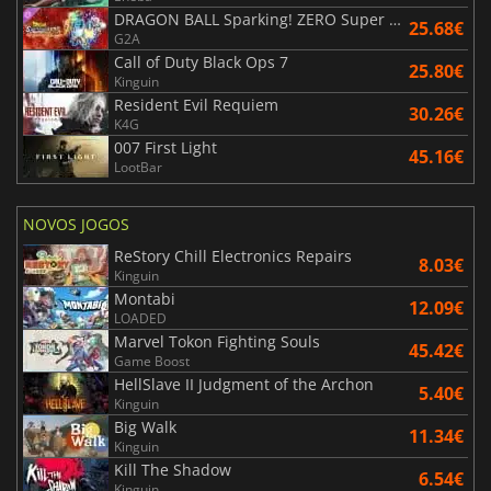
DRAGON BALL Sparking! ZERO Super Limit Breaking NEO
25.68€
G2A
Call of Duty Black Ops 7
25.80€
Kinguin
Resident Evil Requiem
30.26€
K4G
007 First Light
45.16€
LootBar
NOVOS JOGOS
ReStory Chill Electronics Repairs
8.03€
Kinguin
Montabi
12.09€
LOADED
Marvel Tokon Fighting Souls
45.42€
Game Boost
HellSlave II Judgment of the Archon
5.40€
Kinguin
Big Walk
11.34€
Kinguin
Kill The Shadow
6.54€
Kinguin