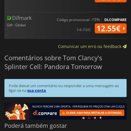
Difmark
-15% :
Código promocional
DLCOMPARE
Gift · Global
12.55€
14.76€
Comunicar um erro ou feedback
Comentários sobre Tom Clancy's
Splinter Cell: Pandora Tomorrow
Pode deixar um comentário ou responder a uma mensagem ao
ligar-se na
sua conta
Poderá também gostar