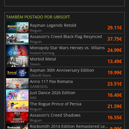
TAMBÉM POSTADO POR UBISOFT
Rayman Legends Retold
29.11€
Kinguin
Assassin's Creed Black Flag Resynced
37.75€
Kinguin
Monopoly Star Wars Heroes vs. Villains
24.99€
Instant Gaming
Morbid Metal
13.49€
Steam
Rayman 30th Anniversary Edition
19.99€
Ubisoft Store
Anno 117 Pax Romana
23.51€
GAMESEAL
Just Dance 2026 Edition
16.40€
K4G
The Rogue Prince of Persia
21.59€
Kinguin
Assassin's Creed Shadows
16.55€
Kinguin
Rocksmith 2014 Edition Remastered Learn & Play
9.99€