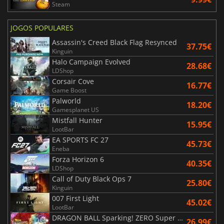
Steam
JOGOS POPULARES
Assassin's Creed Black Flag Resynced
37.75€
Kinguin
Halo Campaign Evolved
28.68€
LDShop
Corsair Cove
16.77€
Game Boost
Palworld
18.20€
Gamesplanet US
Mistfall Hunter
15.95€
LootBar
EA SPORTS FC 27
45.73€
Eneba
Forza Horizon 6
40.35€
LDShop
Call of Duty Black Ops 7
25.80€
Kinguin
007 First Light
45.02€
LootBar
DRAGON BALL Sparking! ZERO Super Limit Breaking NEO
26.99€