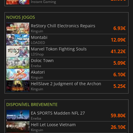
Instant Gaming
NOVOS JOGOS
ReStory Chill Electronics Repairs
6.93€
Kinguin
Montabi
12.09€
LOADED
Marvel Tokon Fighting Souls
41.22€
LDShop
Doloc Town
5.09€
Eneba
Akatori
6.10€
Kinguin
HellSlave 2 Judgment of the Archon
5.25€
Kinguin
DISPONÍVEL BREVEMENTE
EA SPORTS Madden NFL 27
59.80€
Eneba
Hell Let Loose Vietnam
26.10€
Kinguin