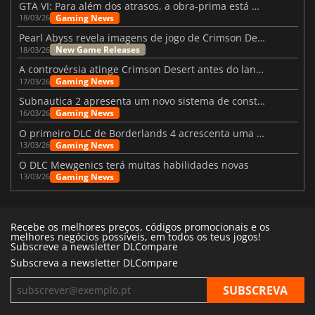
GTA VI: Para além dos atrasos, a obra-prima está quase a chegar
Gaming News
18/03/26
Pearl Abyss revela imagens de jogo de Crimson Desert para a PS5
New Game Releases
18/03/26
A controvérsia atinge Crimson Desert antes do lançamento
Gaming News
17/03/26
Subnautica 2 apresenta um novo sistema de construção de bases
Gaming News
16/03/26
O primeiro DLC de Borderlands 4 acrescenta uma nova personagem e muito mais
Gaming News
13/03/26
O DLC Mewgenics terá muitas habilidades novas
Gaming News
13/03/26
Recebe os melhores preços, códigos promocionais e os
melhores negócios possíveis, em todos os teus jogos!
Subscreve a newsletter DLCompare
Subscreva a newsletter DLCompare