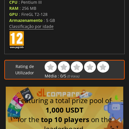
CPU
: Pentium III
RAM
: 256 MB
GPU
: FireGL T2-128
Armazenamento
: 5 GB
Classificação por idade
Rating de
Utilizador
Média :
0
/
5
(
0
Votos)
Featuring a total prize pool of
1,000 USDT
for the
top 10 players
on the
leaderboard.