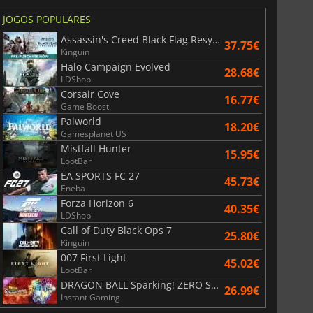
JOGOS POPULARES
Assassin's Creed Black Flag Resynced
37.75€
Kinguin
Halo Campaign Evolved
28.68€
LDShop
Corsair Cove
16.77€
Game Boost
Palworld
18.20€
Gamesplanet US
Mistfall Hunter
15.95€
LootBar
EA SPORTS FC 27
45.73€
Eneba
Forza Horizon 6
40.35€
LDShop
Call of Duty Black Ops 7
25.80€
Kinguin
007 First Light
45.02€
LootBar
DRAGON BALL Sparking! ZERO Super Limit Breaking NEO
26.99€
Instant Gaming