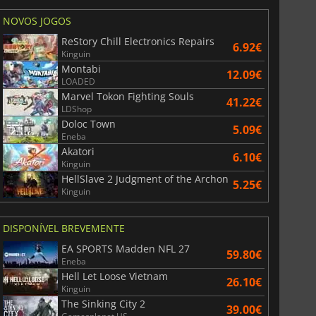
NOVOS JOGOS
ReStory Chill Electronics Repairs
6.92€
Kinguin
Montabi
12.09€
LOADED
Marvel Tokon Fighting Souls
41.22€
LDShop
Doloc Town
5.09€
Eneba
Akatori
6.10€
Kinguin
HellSlave 2 Judgment of the Archon
5.25€
Kinguin
DISPONÍVEL BREVEMENTE
EA SPORTS Madden NFL 27
59.80€
Eneba
Hell Let Loose Vietnam
26.10€
Kinguin
The Sinking City 2
39.00€