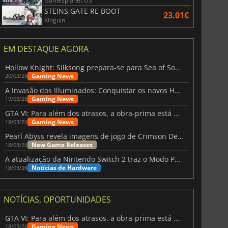
Gamesplanet US
STEINS;GATE RE BOOT
23.01€
Kinguin
EM DESTAQUE AGORA
Hollow Knight: Silksong prepara-se para Sea of Sorrow com um patch
Gaming News
20/03/26
A Invasão dos Illuminados: Conquistar os novos Helldivers 2 Atualização!
Gaming News
19/03/26
GTA VI: Para além dos atrasos, a obra-prima está quase a chegar
Gaming News
18/03/26
Pearl Abyss revela imagens de jogo de Crimson Desert para a PS5
New Game Releases
18/03/26
A atualização da Nintendo Switch 2 traz o Modo Portátil aos jogos mais antigos da Switch
Notícias de Hardware
18/03/26
NOTÍCIAS, OPORTUNIDADES
GTA VI: Para além dos atrasos, a obra-prima está quase a chegar
Gaming News
18/03/26