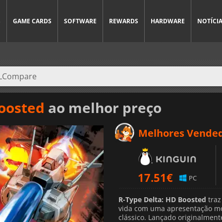
S
GAME CARDS
SOFTWARE
REWARDS
HARDWARE
NOTÍCI
Boosted
ao melhor preço
Melhores Vende
17.51
€
PC
R-Type Delta: HD Boosted
traz
vida com uma apresentação mod
clássico. Lançado originalmen