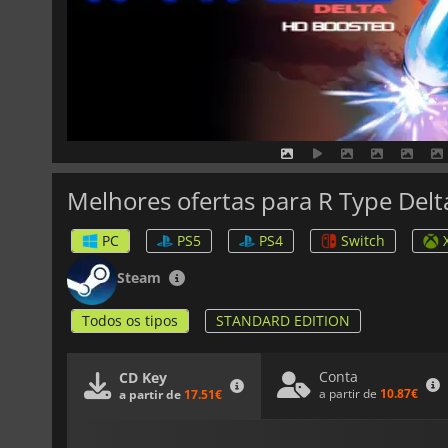
Melhores ofertas para R Type Del
PC
PS5
PS4
Switch
Steam
Todos os tipos
STANDARD EDITION
Conta
CD Key
a partir de
10.87€
a partir de
17.51€