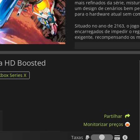
mais refinados da série, mist
um design de cenários bem pe
para o hardware atual sem com
Situado no ano de 2163, o jog
encarregados de impedir o reg
exigente, recompensando os m
domínio da icónica unidade Fo
distintas, cada uma com armas
drasticamente o fluxo da batal
ta HD Boosted
R-Type Delta: HD Boosted
O jo
definição e um desempenho sua
Xbox Series X
remasterizado e a apresentação
com efeitos sonoros melhorad
sombrio e mecânico do mundo 
As caraterísticas modernas de 
reduzir o seu desafio. As opçõe
as definições de visualização
Partilhar
longa data adaptem a experiên
Steam, como as conquistas, as
Monitorizar preços
completam o pacote.
Taxas
Taxas