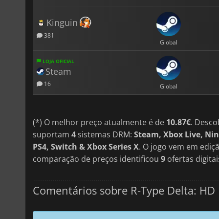
Kinguin
381
Global
LOJA OFICIAL
Steam
16
Global
(*) O melhor preço atualmente é de
10.87€
. Desco
suportam
4
sistemas DRM:
Steam, Xbox Live, Ni
PS4, Switch & Xbox Series X
. O jogo vem em ediç
comparação de preços identificou
9
ofertas digitai
Comentários sobre R-Type Delta: HD