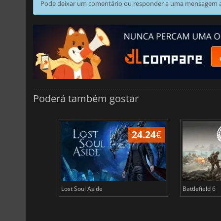
Pode deixar um comentário ou responder a uma mensagem ao
Poderá também gostar
24.24
€
Lost Soul Aside
Battlefield 6