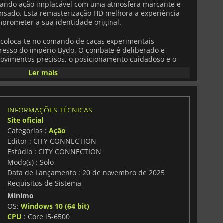
urando ação implacável com uma atmosfera marcante e
nsado. Esta remasterização HD melhora a experiência
prometer a sua identidade original.
o coloca-te no comando de caças experimentais
resso do império Bydo. O combate é deliberado e
ovimentos precisos, o posicionamento cuidadoso e o
rce. Os jogadores podem escolher entre três naves
Ler mais
 únicas e poderosos Ataques Delta que alteram
ha.
go foi melhorado com uma renderização de alta
INFORMAÇÕES TÉCNICAS
ve, permitindo aos jogadores alternar entre o visual
Site oficial
 original. A experiência de áudio também foi refinada,
Categorias :
Ação
os e música com novos arranjos que aprofundam o tom
do jogo.
Editor : CITY CONNECTION
Estúdio : CITY CONNECTION
qualidade de vida tornam o jogo mais acessível sem
Modo(s) : Solo
s de dificuldade ajustáveis, as ferramentas de treino e
Data de Lançamento : 20 de novembro de 2025
 permitem que tanto os recém-chegados como os fãs de
Requisitos de Sistema
cia ao seu nível de competência. As funcionalidades do
 gravações na nuvem e o suporte total para comandos,
Mínimo
OS:
Windows 10 (64 bit)
CPU
: Core i5-6500