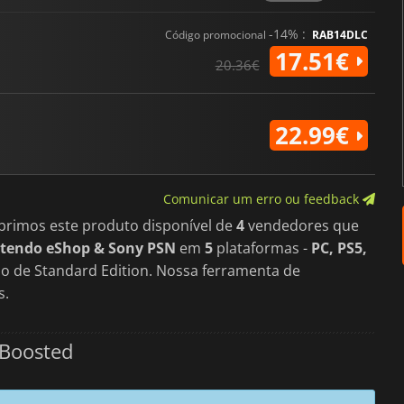
R-Type Delta: HD Boosted
é um
género, oferecendo uma ação 
bosses e uma apresentação pol
-14% :
Código promocional
RAB14DLC
arcade.
17.51€
20.36€
22.99€
Comunicar um erro ou feedback
brimos este produto disponível de
4
vendedores que
ntendo eShop & Sony PSN
em
5
plataformas -
PC, PS5,
ão de Standard Edition. Nossa ferramenta de
s.
 Boosted