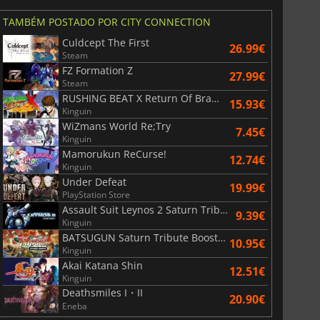
TAMBÉM POSTADO POR CITY CONNECTION
Culdcept The First
26.99€
Steam
FZ Formation Z
27.99€
Steam
RUSHING BEAT X Return Of Brawl Brothers
15.93€
Kinguin
WiZmans World Re;Try
7.45€
Kinguin
Mamorukun ReCurse!
12.74€
Kinguin
Under Defeat
19.99€
PlayStation Store
Assault Suit Leynos 2 Saturn Tribute
9.39€
Kinguin
BATSUGUN Saturn Tribute Boosted
10.95€
Kinguin
Akai Katana Shin
12.51€
Kinguin
Deathsmiles I・II
20.90€
Eneba