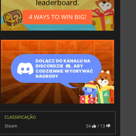
leaderboard.
4 WAYS TO WIN BIG!
36.10
€
41.12
€
r's Gate 3
Elden Ring
CLASSIFICAÇÃO
Steam
54
/ 13