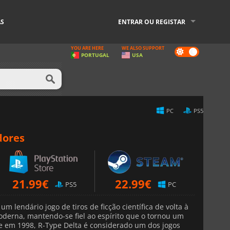
AS
ENTRAR OU REGISTAR
YOU ARE HERE
WE ALSO SUPPORT
Dark
PORTUGAL
USA
mode
PC
PS5
dores
21.99
€
22.99
€
PS5
PC
 um lendário jogo de tiros de ficção científica de volta à
erna, mantendo-se fiel ao espírito que o tornou um
te em 1998, R-Type Delta é considerado um dos jogos