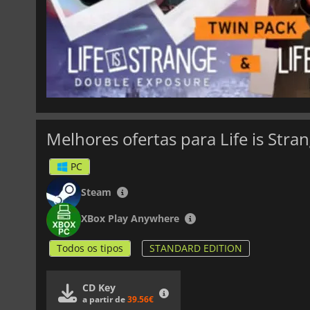
Melhores ofertas para Life is Str
PC
Steam
XBox Play Anywhere
Todos os tipos
STANDARD EDITION
CD Key
a partir de
39.56€