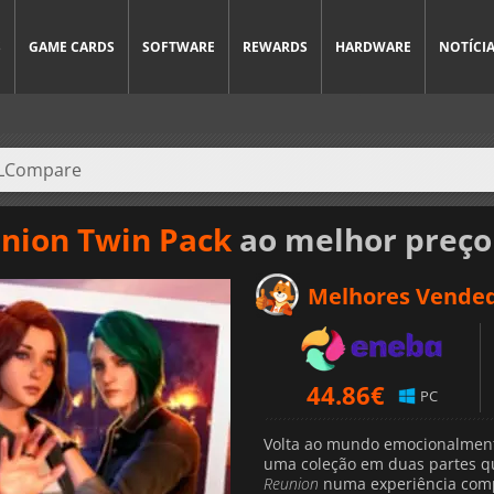
S
GAME CARDS
SOFTWARE
REWARDS
HARDWARE
NOTÍCI
eunion Twin Pack
ao melhor preço
Melhores Vende
44.86
€
PC
Volta ao mundo emocionalmen
uma coleção em duas partes 
Reunion
numa experiência compl