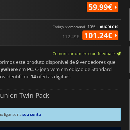
59.99€
-10% :
Código promocional
AUGDLC10
101.24€
112.49€
Comunicar um erro ou feedback
brimos este produto disponível de
9
vendedores que
nywhere
em
PC
. O jogo vem em edição de Standard
os identificou
14
ofertas digitais.
Reunion Twin Pack
 ligar-se na
sua conta