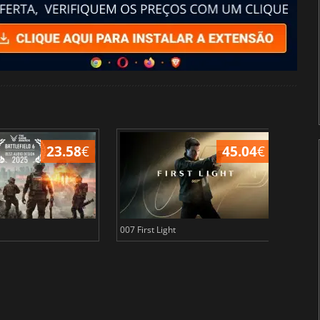
23.58
€
45.04
€
007 First Light
Baldu