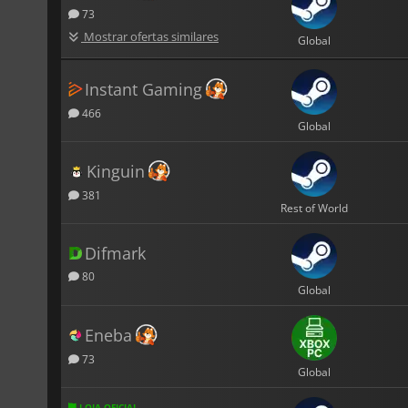
73
Mostrar ofertas similares
Global
Instant Gaming
466
Global
Kinguin
381
Rest of World
Difmark
80
Global
Eneba
73
Global
LOJA OFICIAL