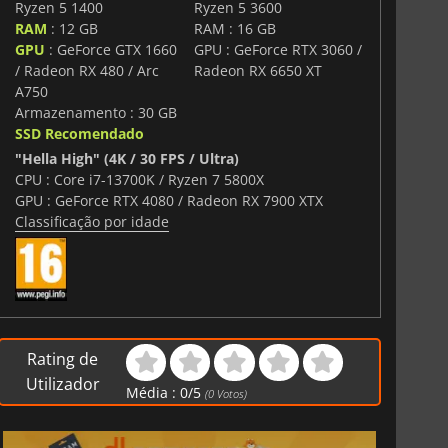
Ryzen 5 1400
Ryzen 5 3600
RAM
: 12 GB
RAM : 16 GB
GPU
: GeForce GTX 1660
GPU : GeForce RTX 3060 /
/ Radeon RX 480 / Arc
Radeon RX 6650 XT
A750
Armazenamento : 30 GB
SSD Recomendado
"Hella High" (4K / 30 FPS / Ultra)
CPU : Core i7-13700K / Ryzen 7 5800X
GPU : GeForce RTX 4080 / Radeon RX 7900 XTX
Classificação por idade
Rating de
Utilizador
Média :
0
/
5
(
0
Votos)