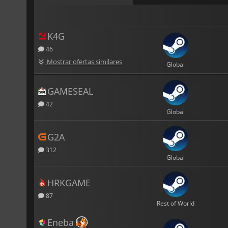
K4G
46
Mostrar ofertas similares
Global
GAMESEAL
42
Global
G2A
312
Global
HRKGAME
87
Rest of World
Eneba