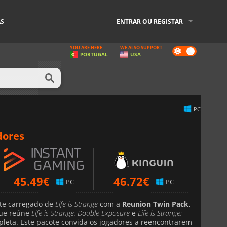
AS
ENTRAR OU REGISTAR
YOU ARE HERE
WE ALSO SUPPORT
Dark
PORTUGAL
USA
mode
PC
dores
45.49
€
46.72
€
PC
PC
te carregado de
Life is Strange
com a
Reunion Twin Pack
,
que reúne
Life is Strange: Double Exposure
e
Life is Strange:
eta. Este pacote convida os jogadores a reencontrarem