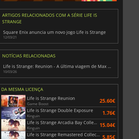
ARTIGOS RELACIONADOS COM A SÉRIE LIFE IS
STRANGE
Square Enix anuncia um novo jogo Life is Strange
12/03/21
NOTÍCIAS RELACIONADAS
Life is Strange: Reunion - A última viagem de Max e Chloe
10/03/26
DA MESMA LICENÇA
Life is Strange Reunion
25.60€
Game Boost
Life is Strange Double Exposure
1.76€
Kinguin
Life is Strange Arcadia Bay Collection
15.04€
Kinguin
Life is Strange Remastered Collection
5.85€