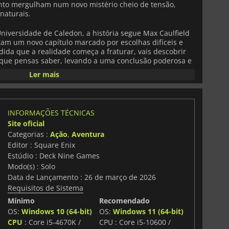
nto mergulham num novo mistério cheio de tensão,
naturais.
iversidade de Caledon, a história segue Max Caulfield
tam um novo capítulo marcado por escolhas difíceis e
dida que a realidade começa a fraturar, vais descobrir
 que pensas saber, levando a uma conclusão poderosa e
lecte as decisões que tomas ao longo do caminho.
Ler mais
binar o tempo desempenha mais uma vez um papel
r momentos chave, alterar resultados e explorar
 narrativa. Entretanto, a personalidade arrojada de
INFORMAÇÕES TÉCNICAS
logo afiada proporcionam uma perspetiva contrastante,
Site oficial
 interações e oferecendo novas formas de influenciar
Categorias :
Ação
,
Aventura
Editor : Square Enix
erligadas, navegarás em linhas temporais paralelas,
Estúdio : Deck Nine Games
as e construirás relações que evoluem com base nas
Modo(s) : Solo
 o seu peso, moldando não só o destino das
Data de Lançamento : 26 de março de 2026
m emocional da própria viagem.
Requisitos de Sistema
Mínimo
Recomendado
osamente selecionada e um enfoque na narrativa que
al, o
Reunion Twin Pack
proporciona uma experiência
OS:
Windows 10 (64-bit)
OS:
Windows 11 (64-bit)
 contigo muito depois da cena final.
CPU
: Core i5-4670K /
CPU : Core i5-10600 /