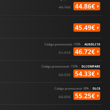
44.86€
48.76€
45.49€
-10% :
Código promocional
AUGDLC10
46.72€
51.91€
-15% :
Código promocional
DLCOMPARE
54.33€
63.92€
-8% :
Código promocional
DLC8
55.25€
60.05€