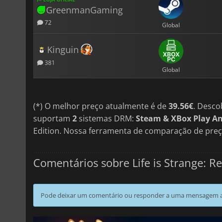
GreenmanGaming
72
Global
Kinguin
381
Global
(*) O melhor preço atualmente é de
39.56€
. Desco
suportam
2
sistemas DRM:
Steam & XBox Play A
Edition. Nossa ferramenta de comparação de preç
Comentários sobre Life is Strange: 
Pode deixar um comentário ou responder a uma mensagem ao