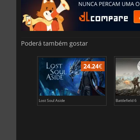
Poderá também gostar
24.24
€
Lost Soul Aside
Battlefield 6