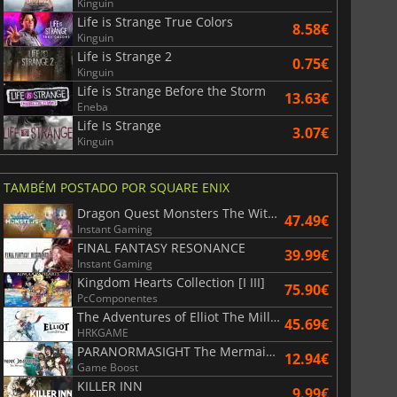
Kinguin
Life is Strange True Colors
8.58€
Kinguin
Life is Strange 2
0.75€
Kinguin
Life is Strange Before the Storm
13.63€
Eneba
Life Is Strange
3.07€
Kinguin
37.51
€
41.06
€
TAMBÉM POSTADO POR SQUARE ENIX
Dragon Quest Monsters The Withered World
47.49€
Instant Gaming
FINAL FANTASY RESONANCE
39.99€
Instant Gaming
Kingdom Hearts Collection [I III]
r's Gate 3
Elden Ring
75.90€
PcComponentes
The Adventures of Elliot The Millennium Tales
45.69€
HRKGAME
PARANORMASIGHT The Mermaid's Curse
12.94€
Game Boost
KILLER INN
9.99€