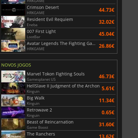
HRKGAME
Crimson Desert
44.73€
HRKGAME
Resident Evil Requiem
32.02€
Eneba
007 First Light
45.04€
LootBar
Avatar Legends The Fighting Game
26.86€
HRKGAME
NOVOS JOGOS
Marvel Tokon Fighting Souls
46.73€
Gamesplanet US
HellSlave II Judgment of the Archon
5.61€
Kinguin
Big Walk
11.34€
Kinguin
Retrowave 2
0.65€
Kinguin
Beast of Reincarnation
31.60€
Game Boost
The Ranchers
13.62€