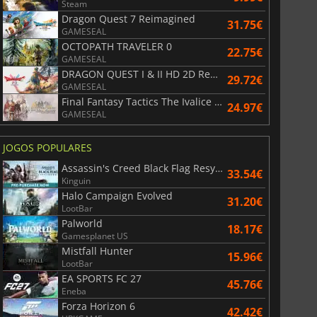
Steam
Dragon Quest 7 Reimagined
31.75€
GAMESEAL
OCTOPATH TRAVELER 0
22.75€
GAMESEAL
DRAGON QUEST I & II HD 2D Remake
29.72€
GAMESEAL
Final Fantasy Tactics The Ivalice Chronicles
24.97€
GAMESEAL
JOGOS POPULARES
Assassin's Creed Black Flag Resynced
33.54€
Kinguin
Halo Campaign Evolved
31.20€
LootBar
Palworld
18.17€
Gamesplanet US
Mistfall Hunter
15.96€
LootBar
EA SPORTS FC 27
45.76€
Eneba
Forza Horizon 6
42.42€