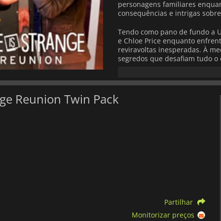
personagens familiares enqua
consequências e intrigas sobre
Tendo como pano de fundo a Un
e Chloe Price enquanto enfren
reviravoltas inesperadas. À me
segredos que desafiam tudo o
profundamente pessoal que ref
A capacidade de Max de rebo
central, permitindo-te revisita
ange Reunion Twin Pack
diferentes caminhos através da
Chloe e a sua mecânica de diá
acrescentando profundidade às
os acontecimentos.
Ao longo de duas histórias int
resolverás mistérios em camad
tuas acções. Cada escolha tem
personagens, mas também o to
Com uma banda sonora cuidad
Partilhar
mistura realismo e sobrenatur
cinematográfica que permanece
Monitorizar preços