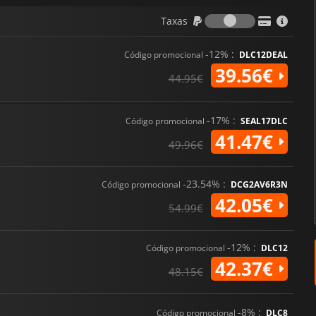
Taxas
Taxas
-12% :
Código promocional
DLC12DEAL
39.56€
44.95€
-17% :
Código promocional
SEAL17DLC
41.47€
49.96€
-23.54% :
Código promocional
DCG2AV6R3N
42.05€
54.99€
-12% :
Código promocional
DLC12
42.37€
48.15€
-8% :
Código promocional
DLC8