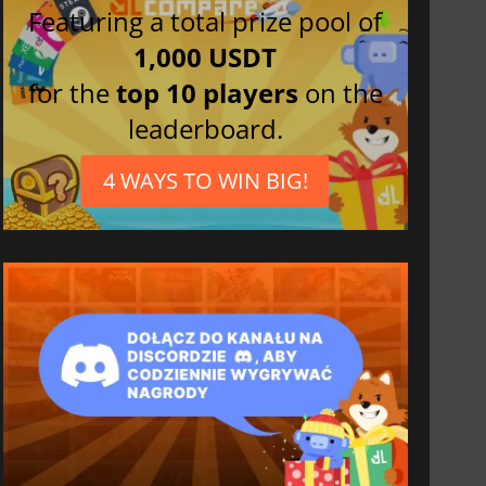
Featuring a total prize pool of
1,000 USDT
for the
top 10 players
on the
leaderboard.
4 WAYS TO WIN BIG!