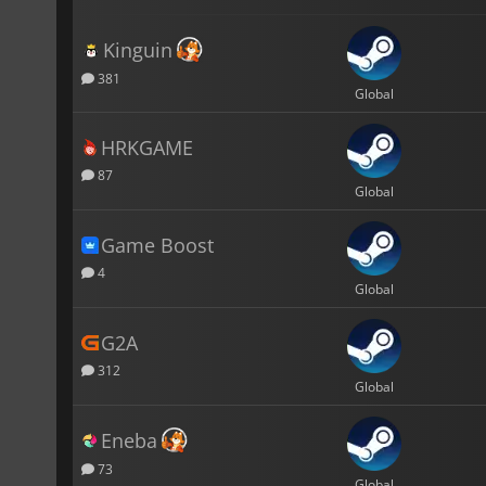
Kinguin
381
Global
HRKGAME
87
Global
Game Boost
4
Global
G2A
312
Global
Eneba
73
Global