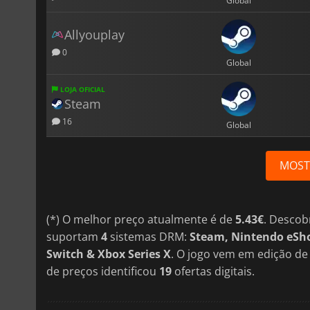
Global
Allyouplay
0
Global
LOJA OFICIAL
Steam
16
Global
MOST
(*) O melhor preço atualmente é de
5.43€
. Descob
suportam
4
sistemas DRM:
Steam, Nintendo eSho
Switch & Xbox Series X
. O jogo vem em edição d
de preços identificou
19
ofertas digitais.