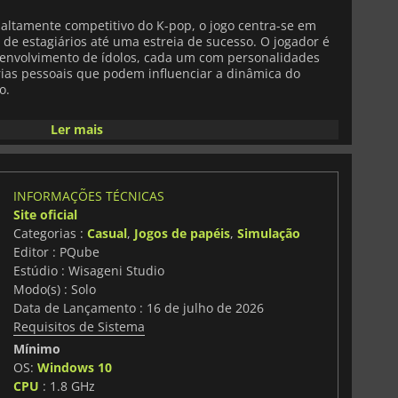
altamente competitivo do K-pop, o jogo centra-se em
 de estagiários até uma estreia de sucesso. O jogador é
senvolvimento de ídolos, cada um com personalidades
tórias pessoais que podem influenciar a dinâmica do
o.
a gestão de todos os aspectos da carreira de um grupo
Ler mais
ários de treino, coordenar aparições, equilibrar
as para as redes sociais, escolher a direção musical e
ões. Cada decisão molda não só a imagem pública do
 internas e a moral.
INFORMAÇÕES TÉCNICAS
Site oficial
a narrativa ramificada onde as escolhas têm
Categorias :
Casual
,
Jogos de papéis
,
Simulação
As tuas decisões de liderança podem levar o teu grupo ao
Editor : PQube
os que fazem descarrilar o seu caminho para a estreia.
ivam a repetição do jogo e a experimentação de
Estúdio : Wisageni Studio
o.
Modo(s) : Solo
Data de Lançamento : 16 de julho de 2026
o de gestão, narrativa orientada para as personagens e
Requisitos de Sistema
Idol Stories: Road to Debut
oferece uma experiência
Mínimo
nteressados em planeamento estratégico, profundidade
dores da indústria do entretenimento.
OS:
Windows 10
CPU
: 1.8 GHz