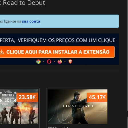
: Road to Debut
 ligar-se na
sua conta
23.58
€
45.17
€