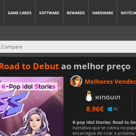
S
GAME CARDS
SOFTWARE
REWARDS
HARDWARE
NOTÍCI
 Road to Debut
ao melhor preço
Melhores Vende
8.96
€
PC
K-pop Idol Stories: Road to D
narrativa que te coloca no pa
encarregue de criar a próxima