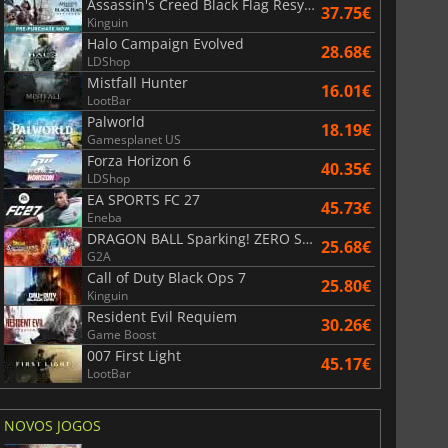
Assassin's Creed Black Flag Resynced
37.75€
Kinguin
Halo Campaign Evolved
28.68€
LDShop
Mistfall Hunter
16.01€
LootBar
Palworld
18.19€
Gamesplanet US
Forza Horizon 6
40.35€
LDShop
EA SPORTS FC 27
45.73€
Eneba
DRAGON BALL Sparking! ZERO Super Limit Breaking NEO
25.68€
G2A
Call of Duty Black Ops 7
25.80€
Kinguin
Resident Evil Requiem
30.26€
36.40
€
41.12
€
Game Boost
007 First Light
45.17€
LootBar
NOVOS JOGOS