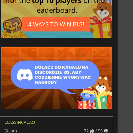
for the
top 10 players
on the
leaderboard.
4 WAYS TO WIN BIG!
CLASSIFICAÇÃO
Steam
72
/ 58