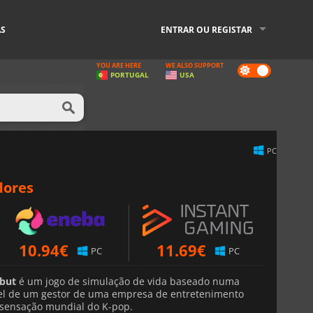
AS
ENTRAR OU REGISTAR
YOU ARE HERE
WE ALSO SUPPORT
Dark
PORTUGAL
USA
mode
PC
dores
10.94
€
11.69
€
PC
PC
ebut
é um jogo de simulação de vida baseado numa
pel de um gestor de uma empresa de entretenimento
 sensação mundial do K-pop.