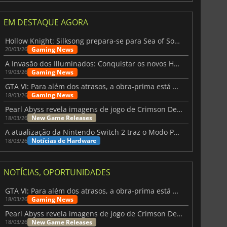
EM DESTAQUE AGORA
Hollow Knight: Silksong prepara-se para Sea of Sorrow com um patch
Gaming News
20/03/26
A Invasão dos Illuminados: Conquistar os novos Helldivers 2 Atualização!
Gaming News
19/03/26
GTA VI: Para além dos atrasos, a obra-prima está quase a chegar
Gaming News
18/03/26
Pearl Abyss revela imagens de jogo de Crimson Desert para a PS5
New Game Releases
18/03/26
A atualização da Nintendo Switch 2 traz o Modo Portátil aos jogos mais antigos da Switch
Notícias de Hardware
18/03/26
NOTÍCIAS, OPORTUNIDADES
GTA VI: Para além dos atrasos, a obra-prima está quase a chegar
Gaming News
18/03/26
Pearl Abyss revela imagens de jogo de Crimson Desert para a PS5
New Game Releases
18/03/26