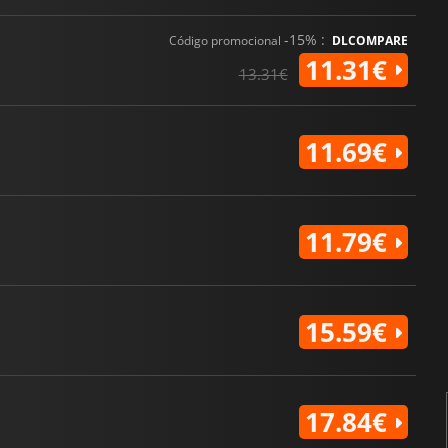
-15% :
Código promocional
DLCOMPARE
11.31€
13.31€
11.69€
11.79€
15.59€
17.84€