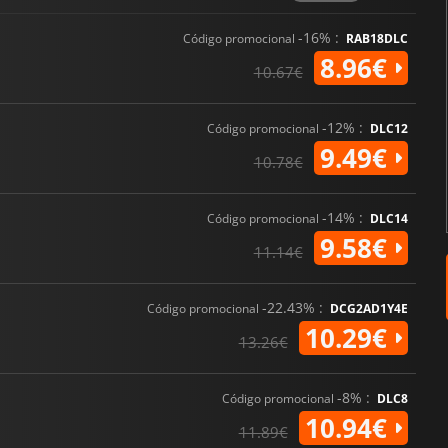
-16% :
Código promocional
RAB18DLC
8.96€
10.67€
-12% :
Código promocional
DLC12
9.49€
10.78€
-14% :
Código promocional
DLC14
9.58€
11.14€
-22.43% :
Código promocional
DCG2AD1Y4E
10.29€
13.26€
-8% :
Código promocional
DLC8
10.94€
11.89€