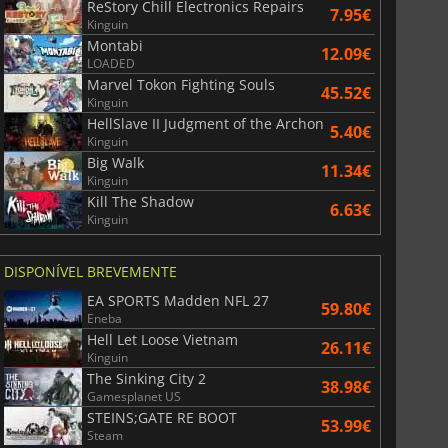
r's Gate 3
Elden Ring
ReStory Chill Electronics Repairs
7.95€
Kinguin
Montabi
12.09€
LOADED
Marvel Tokon Fighting Souls
45.52€
Kinguin
HellSlave II Judgment of the Archon
5.40€
Kinguin
Big Walk
11.34€
Kinguin
Kill The Shadow
6.63€
Kinguin
DISPONÍVEL BREVEMENTE
EA SPORTS Madden NFL 27
59.80€
Eneba
Hell Let Loose Vietnam
26.11€
Kinguin
The Sinking City 2
38.98€
Gamesplanet US
STEINS;GATE RE BOOT
53.99€
Steam