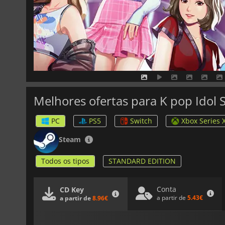
Melhores ofertas para K pop Idol 
PC
PS5
Switch
Xbox Series 
Steam
Todos os tipos
STANDARD EDITION
Conta
CD Key
a partir de
5.43€
a partir de
8.96€