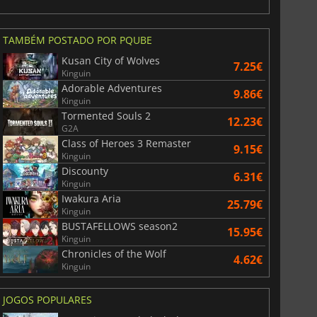
TAMBÉM POSTADO POR PQUBE
Kusan City of Wolves
7.25€
Kinguin
Adorable Adventures
9.86€
Kinguin
Tormented Souls 2
12.23€
G2A
Class of Heroes 3 Remaster
9.15€
Kinguin
Discounty
6.31€
Kinguin
Iwakura Aria
25.79€
Kinguin
BUSTAFELLOWS season2
15.95€
Kinguin
Chronicles of the Wolf
4.62€
Kinguin
JOGOS POPULARES