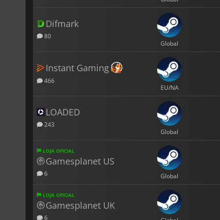
Difmark
80
Global
Instant Gaming
466
EU/NA
LOADED
243
Global
LOJA OFICIAL
Gamesplanet US
6
Global
LOJA OFICIAL
Gamesplanet UK
6