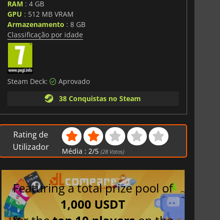
RAM
: 4 GB
GPU
: 512 MB VRAM
Armazenamento
: 8 GB
Classificação por idade
Steam Deck:
Aprovado
38 Conquistas no Steam
Rating de
Utilizador
Média :
2
/
5
(
28
Votos)
Featuring a total prize pool of
1,000 USDT