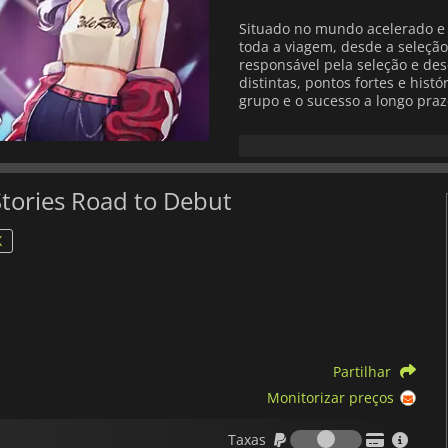
Situado no mundo acelerado e 
toda a viagem, desde a seleção
responsável pela seleção e de
distintas, pontos fortes e his
grupo e o sucesso a longo praz
A jogabilidade gira em torno d
de ídolos. Vais atribuir calend
orçamentos, conceber estratégi
organizar o estilo das actuaç
Stories Road to Debut
grupo, mas também as relações
X
O jogo apresenta uma estrutur
consequências significativas. 
estrelato ou causar contratemp
Os múltiplos resultados incent
diferentes estratégias de gestã
Com a sua mistura de simulaçã
Partilhar
estética da cultura idol,
K-pop 
orientada para os jogadores i
Monitorizar preços
narrativa e dinâmica dos basti
Taxas
Taxas