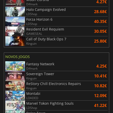
4.27€
Difmark
Halo Campaign Evolved
28.68€
LDShop
Forza Horizon 6
40.35€
LDShop
Resident Evil Requiem
30.05€
GAMESEAL
Call of Duty Black Ops 7
25.80€
Kinguin
NOVOS JOGOS
Fantasy Network
4.25€
Difmark
Sovereign Tower
10.41€
Kinguin
ReStory Chill Electronics Repairs
10.82€
Kinguin
Montabi
12.09€
LOADED
Marvel Tokon Fighting Souls
41.22€
LDShop