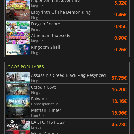
Paper Animal Adventure
5.32€
Kinguin
Labyrinth Of The Demon King
9.46€
Kinguin
Frogun Encore
0.95€
Kinguin
Athenian Rhapsody
0.90€
Kinguin
Kingdom Shell
0.26€
Kinguin
JOGOS POPULARES
Assassin's Creed Black Flag Resynced
37.75€
Kinguin
Corsair Cove
16.20€
Kinguin
Palworld
18.16€
Gamesplanet US
Mistfall Hunter
15.96€
LootBar
EA SPORTS FC 27
45.73€
Eneba
Moon Corona