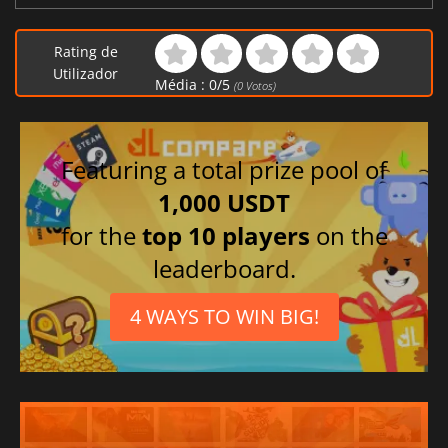
Rating de
Utilizador
Média :
0
/
5
(
0
Votos)
Featuring a total prize pool of
1,000 USDT
for the
top 10 players
on the
leaderboard.
4 WAYS TO WIN BIG!