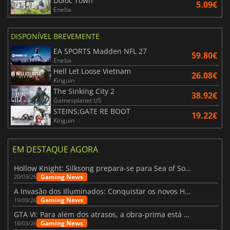
Doloc Town
5.09€
Eneba
DISPONÍVEL BREVEMENTE
EA SPORTS Madden NFL 27
59.80€
Eneba
Hell Let Loose Vietnam
26.08€
Kinguin
The Sinking City 2
38.92€
Gamesplanet US
STEINS;GATE RE BOOT
19.22€
Kinguin
EM DESTAQUE AGORA
Hollow Knight: Silksong prepara-se para Sea of Sorrow com um patch
Gaming News
20/03/26
A Invasão dos Illuminados: Conquistar os novos Helldivers 2 Atualização!
Gaming News
19/03/26
GTA VI: Para além dos atrasos, a obra-prima está quase a chegar
Gaming News
18/03/26