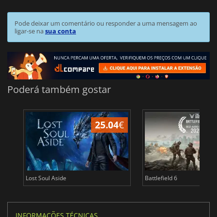
Pode deixar um comentário ou responder a uma mensagem ao
ligar-se na
sua conta
Poderá também gostar
25.04
€
Lost Soul Aside
Battlefield 6
INFORMAÇÕES TÉCNICAS