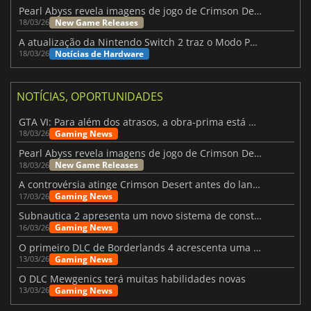
Pearl Abyss revela imagens de jogo de Crimson Desert para a PS5
New Game Releases
18/03/26
A atualização da Nintendo Switch 2 traz o Modo Portátil aos jogos mais antigos da Switch
Notícias de Hardware
18/03/26
NOTÍCIAS, OPORTUNIDADES
GTA VI: Para além dos atrasos, a obra-prima está quase a chegar
Gaming News
18/03/26
Pearl Abyss revela imagens de jogo de Crimson Desert para a PS5
New Game Releases
18/03/26
A controvérsia atinge Crimson Desert antes do lançamento
Gaming News
17/03/26
Subnautica 2 apresenta um novo sistema de construção de bases
Gaming News
16/03/26
O primeiro DLC de Borderlands 4 acrescenta uma nova personagem e muito mais
Gaming News
13/03/26
O DLC Mewgenics terá muitas habilidades novas
Gaming News
13/03/26