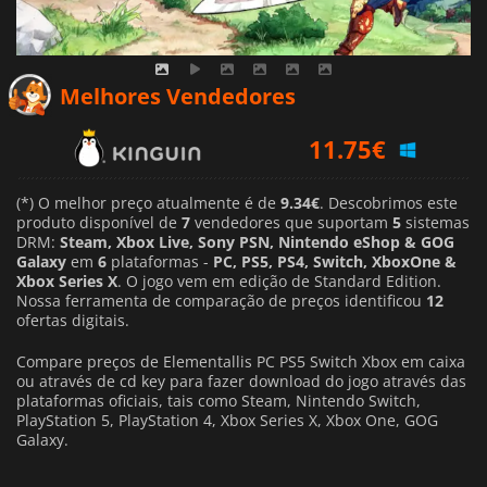
Melhores Vendedores
11.75
€
16.19
€
(*) O melhor preço atualmente é de
9.34€
. Descobrimos este
14.39
€
produto disponível de
7
vendedores que suportam
5
sistemas
DRM:
Steam, Xbox Live, Sony PSN, Nintendo eShop & GOG
Galaxy
em
6
plataformas -
PC, PS5, PS4, Switch, XboxOne &
Xbox Series X
. O jogo vem em edição de Standard Edition.
Nossa ferramenta de comparação de preços identificou
12
ofertas digitais.
Compare preços de Elementallis PC PS5 Switch Xbox em caixa
ou através de cd key para fazer download do jogo através das
plataformas oficiais, tais como Steam, Nintendo Switch,
PlayStation 5, PlayStation 4, Xbox Series X, Xbox One, GOG
Galaxy.