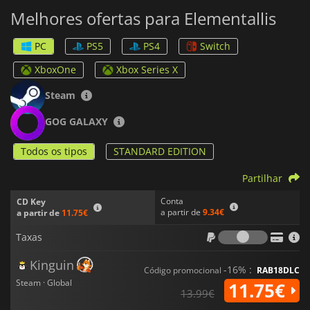
Melhores ofertas para Elementallis
PC
PS5
PS4
Switch
XboxOne
Xbox Series X
Steam
GOG GALAXY
Todos os tipos
STANDARD EDITION
Partilhar
Conta
CD Key
a partir de
9.34€
a partir de
11.75€
Taxas
Taxas
Kinguin
-16% :
Código promocional
RAB18DLC
Steam · Global
11.75€
13.99€