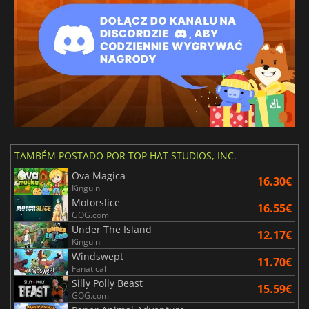
TAMBÉM POSTADO POR TOP HAT STUDIOS, INC.
Ova Magica
16.30€
Kinguin
Motorslice
16.55€
GOG.com
Under The Island
12.17€
Kinguin
Windswept
11.70€
Fanatical
Silly Polly Beast
15.59€
GOG.com