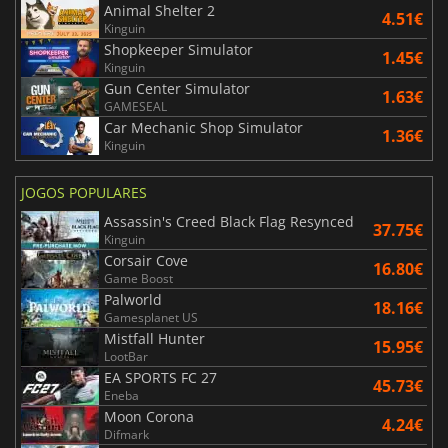
Animal Shelter 2
4.51€
Kinguin
Shopkeeper Simulator
1.45€
Kinguin
Gun Center Simulator
1.63€
GAMESEAL
Car Mechanic Shop Simulator
1.36€
Kinguin
JOGOS POPULARES
Assassin's Creed Black Flag Resynced
37.75€
Kinguin
Corsair Cove
16.80€
Game Boost
Palworld
18.16€
Gamesplanet US
Mistfall Hunter
15.95€
LootBar
EA SPORTS FC 27
45.73€
Eneba
Moon Corona
4.24€
Difmark