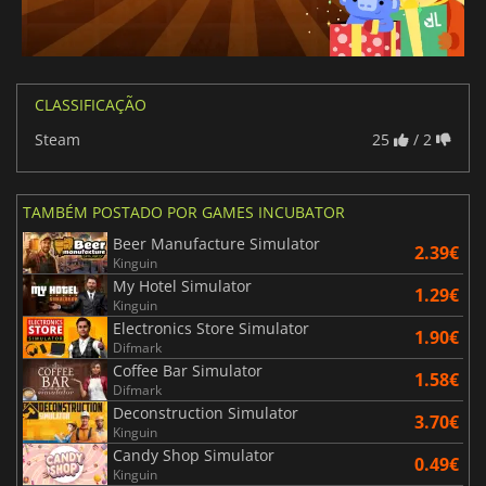
CLASSIFICAÇÃO
Steam
25
/ 2
TAMBÉM POSTADO POR GAMES INCUBATOR
Beer Manufacture Simulator
2.39€
Kinguin
My Hotel Simulator
1.29€
Kinguin
Electronics Store Simulator
1.90€
Difmark
Coffee Bar Simulator
1.58€
Difmark
Deconstruction Simulator
3.70€
Kinguin
Candy Shop Simulator
0.49€
Kinguin