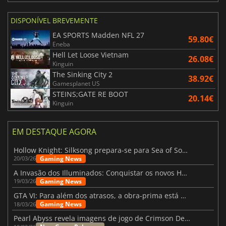
DISPONÍVEL BREVEMENTE
EA SPORTS Madden NFL 27
59.80€
Eneba
Hell Let Loose Vietnam
26.08€
Kinguin
The Sinking City 2
38.92€
Gamesplanet US
STEINS;GATE RE BOOT
20.14€
Kinguin
EM DESTAQUE AGORA
Hollow Knight: Silksong prepara-se para Sea of Sorrow com um patch
Gaming News
20/03/26
A Invasão dos Illuminados: Conquistar os novos Helldivers 2 Atualização!
Gaming News
19/03/26
GTA VI: Para além dos atrasos, a obra-prima está quase a chegar
Gaming News
18/03/26
Pearl Abyss revela imagens de jogo de Crimson Desert para a PS5