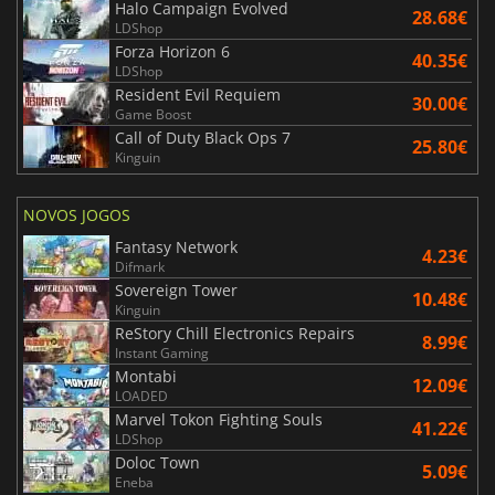
Halo Campaign Evolved
28.68€
LDShop
Forza Horizon 6
40.35€
LDShop
Resident Evil Requiem
30.00€
Game Boost
Call of Duty Black Ops 7
25.80€
Kinguin
NOVOS JOGOS
Fantasy Network
4.23€
Difmark
Sovereign Tower
10.48€
Kinguin
ReStory Chill Electronics Repairs
8.99€
Instant Gaming
Montabi
12.09€
LOADED
Marvel Tokon Fighting Souls
41.22€
LDShop
Doloc Town
5.09€
Eneba