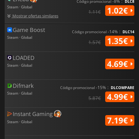
progressão e conteúdo construído pela comunidade.
-8% :
Código promocional
DLC8
Steam · Global
1.02€
1.11€
Mostrar ofertas similares
Game Boost
-14% :
Código promocional
DLC14
Steam · Global
1.35€
1.57€
LOADED
4.69€
Steam · Global
Difmark
-15% :
Código promocional
DLCOMPARE
Steam · Global
4.99€
5.87€
Instant Gaming
7.19€
Steam · Global