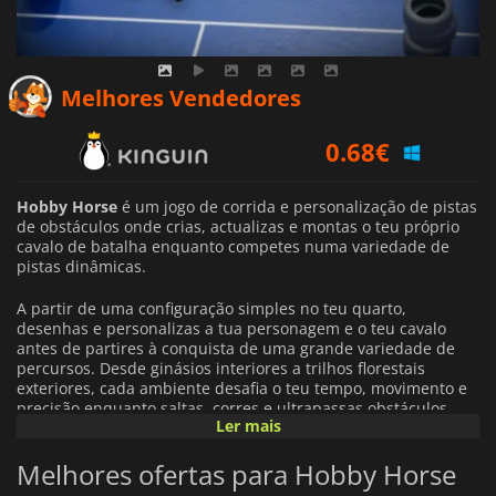
0.68
€
Melhores Vendedores
1.02
€
7.19
€
Hobby Horse
é um jogo de corrida e personalização de pistas
de obstáculos onde crias, actualizas e montas o teu próprio
cavalo de batalha enquanto competes numa variedade de
pistas dinâmicas.
A partir de uma configuração simples no teu quarto,
desenhas e personalizas a tua personagem e o teu cavalo
antes de partires à conquista de uma grande variedade de
percursos. Desde ginásios interiores a trilhos florestais
exteriores, cada ambiente desafia o teu tempo, movimento e
precisão enquanto saltas, corres e ultrapassas obstáculos
Ler mais
para chegares à meta.
Melhores ofertas para Hobby Horse
Hobby Horse
O jogo inclui um criador de pistas, que permite
construir e partilhar as suas próprias pistas de obstáculos. Os