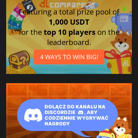
Featuring a total prize pool of
1,000 USDT
for the
top 10 players
on the
leaderboard.
4 WAYS TO WIN BIG!