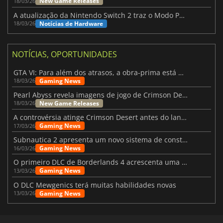
New Game Releases
18/03/26
A atualização da Nintendo Switch 2 traz o Modo Portátil aos jogos mais antigos da Switch
Notícias de Hardware
18/03/26
NOTÍCIAS, OPORTUNIDADES
GTA VI: Para além dos atrasos, a obra-prima está quase a chegar
Gaming News
18/03/26
Pearl Abyss revela imagens de jogo de Crimson Desert para a PS5
New Game Releases
18/03/26
A controvérsia atinge Crimson Desert antes do lançamento
Gaming News
17/03/26
Subnautica 2 apresenta um novo sistema de construção de bases
Gaming News
16/03/26
O primeiro DLC de Borderlands 4 acrescenta uma nova personagem e muito mais
Gaming News
13/03/26
O DLC Mewgenics terá muitas habilidades novas
Gaming News
13/03/26