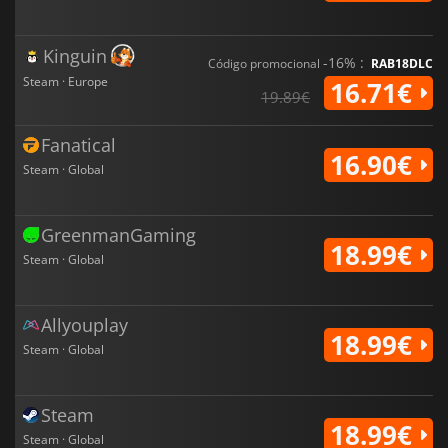
Kinguin
-16% :
Código promocional
RAB18DLC
Steam · Europe
16.71€
19.89€
Fanatical
16.90€
Steam · Global
GreenmanGaming
18.99€
Steam · Global
Allyouplay
18.99€
Steam · Global
Steam
18.99€
Steam · Global