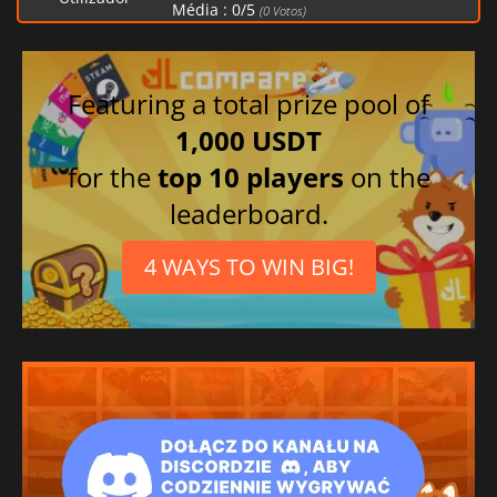
Média :
0
/
5
(
0
Votos)
Featuring a total prize pool of
1,000 USDT
for the
top 10 players
on the
leaderboard.
4 WAYS TO WIN BIG!