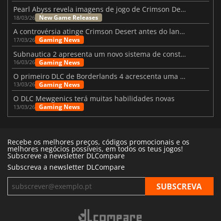
Pearl Abyss revela imagens de jogo de Crimson Desert para a PS5
New Game Releases
18/03/26
A controvérsia atinge Crimson Desert antes do lançamento
Gaming News
17/03/26
Subnautica 2 apresenta um novo sistema de construção de bases
Gaming News
16/03/26
O primeiro DLC de Borderlands 4 acrescenta uma nova personagem e muito mais
Gaming News
13/03/26
O DLC Mewgenics terá muitas habilidades novas
Gaming News
13/03/26
Recebe os melhores preços, códigos promocionais e os
melhores negócios possíveis, em todos os teus jogos!
Subscreve a newsletter DLCompare
Subscreva a newsletter DLCompare