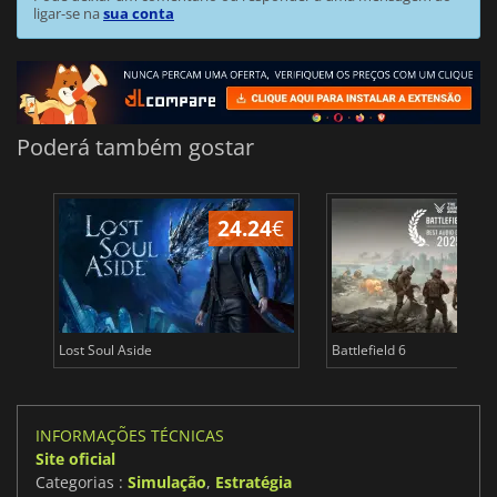
ligar-se na
sua conta
Poderá também gostar
24.24
€
Lost Soul Aside
Battlefield 6
INFORMAÇÕES TÉCNICAS
Site oficial
Categorias :
Simulação
,
Estratégia