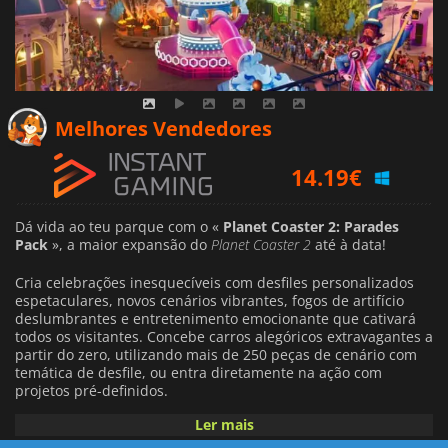
14.19
€
Melhores Vendedores
14.62
€
16.71
€
Dá vida ao teu parque com o «
Planet Coaster 2: Parades
Pack
», a maior expansão do
Planet Coaster 2
até à data!
Cria celebrações inesquecíveis com desfiles personalizados
espetaculares, novos cenários vibrantes, fogos de artifício
deslumbrantes e entretenimento emocionante que cativará
todos os visitantes. Concebe carros alegóricos extravagantes a
partir do zero, utilizando mais de 250 peças de cenário com
temática de desfile, ou entra diretamente na ação com
projetos pré-definidos.
Ler mais
Planeie e programe os seus desfiles exatamente como quiser.
Defina percursos personalizados pelo seu parque, escolha