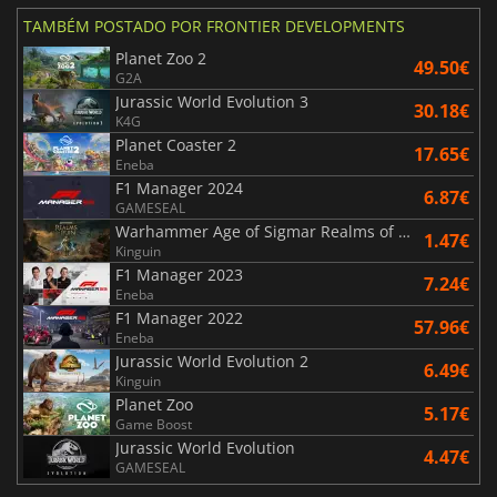
TAMBÉM POSTADO POR FRONTIER DEVELOPMENTS
Planet Zoo 2
49.50€
G2A
Jurassic World Evolution 3
30.18€
K4G
Planet Coaster 2
17.65€
Eneba
F1 Manager 2024
6.87€
GAMESEAL
Warhammer Age of Sigmar Realms of Ruin
1.47€
Kinguin
F1 Manager 2023
7.24€
Eneba
F1 Manager 2022
57.96€
Eneba
Jurassic World Evolution 2
6.49€
Kinguin
Planet Zoo
5.17€
Game Boost
Jurassic World Evolution
4.47€
GAMESEAL