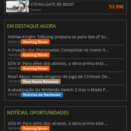
STEINS;GATE RE BOOT
53.99€
Steam
EM DESTAQUE AGORA
Hollow Knight: Silksong prepara-se para Sea of Sorrow com um patch
Gaming News
20/03/26
A Invasão dos Illuminados: Conquistar os novos Helldivers 2 Atualização!
Gaming News
19/03/26
GTA VI: Para além dos atrasos, a obra-prima está quase a chegar
Gaming News
18/03/26
Pearl Abyss revela imagens de jogo de Crimson Desert para a PS5
New Game Releases
18/03/26
A atualização da Nintendo Switch 2 traz o Modo Portátil aos jogos mais antigos da Switch
Notícias de Hardware
18/03/26
NOTÍCIAS, OPORTUNIDADES
GTA VI: Para além dos atrasos, a obra-prima está quase a chegar
Gaming News
18/03/26