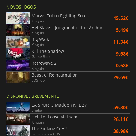
NOVOS JOGOS
Marvel Tokon Fighting Souls
45.52€
Kinguin
HellSlave II Judgment of the Archon
5.49€
Kinguin
Big Walk
11.34€
Kinguin
Kill The Shadow
9.68€
Game Boost
Retrowave 2
0.68€
Kinguin
Beast of Reincarnation
29.69€
LDShop
DISPONÍVEL BREVEMENTE
EA SPORTS Madden NFL 27
59.80€
Eneba
Hell Let Loose Vietnam
26.11€
Kinguin
The Sinking City 2
38.98€
Gamesplanet US