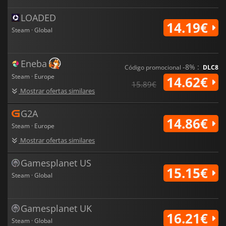
Requer o jogo base
Planet Coaster 2
para jogar.
LOADED
14.19€
Steam · Global
Eneba
-8% :
Código promocional
DLC8
Steam · Europe
14.62€
15.89€
Mostrar ofertas similares
G2A
14.86€
Steam · Europe
Mostrar ofertas similares
Gamesplanet US
15.15€
Steam · Global
Gamesplanet UK
16.21€
Steam · Global