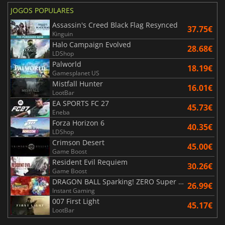
JOGOS POPULARES
Assassin's Creed Black Flag Resynced
37.75€
Kinguin
Halo Campaign Evolved
28.68€
LDShop
Palworld
18.19€
Gamesplanet US
Mistfall Hunter
16.01€
LootBar
EA SPORTS FC 27
45.73€
Eneba
Forza Horizon 6
40.35€
LDShop
Crimson Desert
45.00€
Game Boost
Resident Evil Requiem
30.26€
Game Boost
DRAGON BALL Sparking! ZERO Super Limit Breaking NEO
26.99€
Instant Gaming
007 First Light
45.17€
LootBar