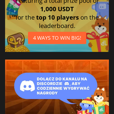
Featuring a total prize pool of
1,000 USDT
for the
top 10 players
on the
leaderboard.
4 WAYS TO WIN BIG!