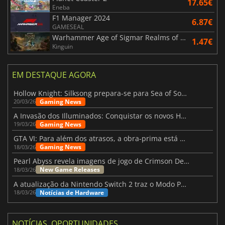
17.65€
Eneba
F1 Manager 2024
6.87€
GAMESEAL
Warhammer Age of Sigmar Realms of Ruin
1.47€
Kinguin
EM DESTAQUE AGORA
Hollow Knight: Silksong prepara-se para Sea of Sorrow com um patch
Gaming News
20/03/26
A Invasão dos Illuminados: Conquistar os novos Helldivers 2 Atualização!
Gaming News
19/03/26
GTA VI: Para além dos atrasos, a obra-prima está quase a chegar
Gaming News
18/03/26
Pearl Abyss revela imagens de jogo de Crimson Desert para a PS5
New Game Releases
18/03/26
A atualização da Nintendo Switch 2 traz o Modo Portátil aos jogos mais antigos da Switch
Notícias de Hardware
18/03/26
NOTÍCIAS, OPORTUNIDADES