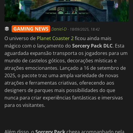
GAMING NEWS
Daniel-D
-
18/09/2025, 18:42
O universo de
Planet Coaster 2
ficou ainda mais
mágico com o lançamento do
Sorcery Pack DLC
. Esta
aguardada expansão transporta os jogadores para um
mundo de castelos góticos, decorações místicas e
atrações emocionantes. Lançado a 16 de setembro de
2025, o pacote traz uma ampla variedade de novas
atrações e ferramentas criativas, oferecendo aos
designers de parques mais possibilidades do que
nunca para criar experiências fantásticas e imersivas
para os visitantes.
Além disso, o
Sorcery Pack
chega acompanhado pela