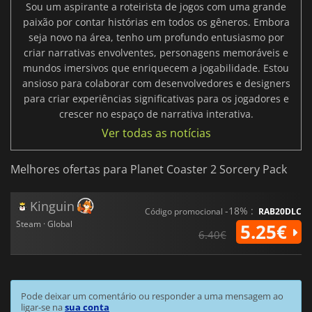
Sou um aspirante a roteirista de jogos com uma grande
paixão por contar histórias em todos os gêneros. Embora
seja novo na área, tenho um profundo entusiasmo por
criar narrativas envolventes, personagens memoráveis e
mundos imersivos que enriquecem a jogabilidade. Estou
ansioso para colaborar com desenvolvedores e designers
para criar experiências significativas para os jogadores e
crescer no espaço de narrativa interativa.
Ver todas as notícias
Melhores ofertas para Planet Coaster 2 Sorcery Pack
Kinguin
-18% :
Código promocional
RAB20DLC
Steam · Global
5.25€
6.40€
Pode deixar um comentário ou responder a uma mensagem ao
ligar-se na
sua conta