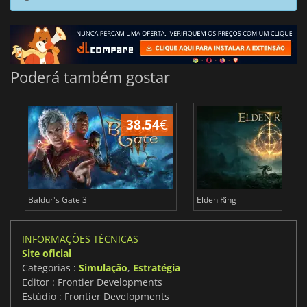
Poderá também gostar
38.54
€
4
Baldur's Gate 3
Elden Ring
INFORMAÇÕES TÉCNICAS
Site oficial
Categorias :
Simulação
,
Estratégia
Editor : Frontier Developments
Estúdio : Frontier Developments