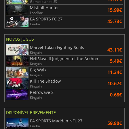
Gamesplanet US
Mistfall Hunter
15.99€
LootBar
EA SPORTS FC 27
45.73€
Eneba
NOVOS JOGOS
Marvel Tokon Fighting Souls
43.11€
Kinguin
HellSlave II Judgment of the Archon
5.49€
Kinguin
Big Walk
11.34€
Kinguin
Kill The Shadow
10.67€
Kinguin
Retrowave 2
0.68€
Kinguin
DISPONÍVEL BREVEMENTE
EA SPORTS Madden NFL 27
59.80€
Eneba