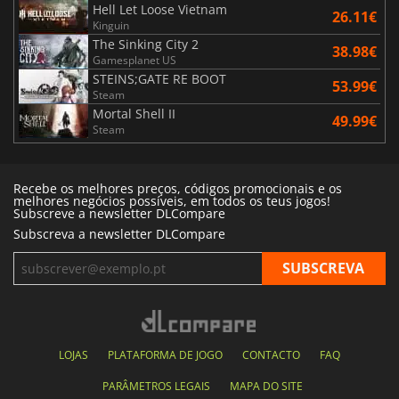
Hell Let Loose Vietnam
26.11€
Kinguin
The Sinking City 2
38.98€
Gamesplanet US
STEINS;GATE RE BOOT
53.99€
Steam
Mortal Shell II
49.99€
Steam
Recebe os melhores preços, códigos promocionais e os
melhores negócios possíveis, em todos os teus jogos!
Subscreve a newsletter DLCompare
Subscreva a newsletter DLCompare
LOJAS
PLATAFORMA DE JOGO
CONTACTO
FAQ
PARÂMETROS LEGAIS
MAPA DO SITE