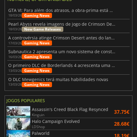
GTA VI: Para além dos atrasos, a obra-prima está quase a chegar
Gaming News
18/03/26
Pearl Abyss revela imagens de jogo de Crimson Desert para a PS5
New Game Releases
18/03/26
A controvérsia atinge Crimson Desert antes do lançamento
Gaming News
17/03/26
Subnautica 2 apresenta um novo sistema de construção de bases
Gaming News
16/03/26
O primeiro DLC de Borderlands 4 acrescenta uma nova personagem e muito mais
Gaming News
13/03/26
O DLC Mewgenics terá muitas habilidades novas
Gaming News
13/03/26
JOGOS POPULARES
Assassin's Creed Black Flag Resynced
37.75€
Kinguin
Halo Campaign Evolved
28.68€
LDShop
Palworld
18.19€