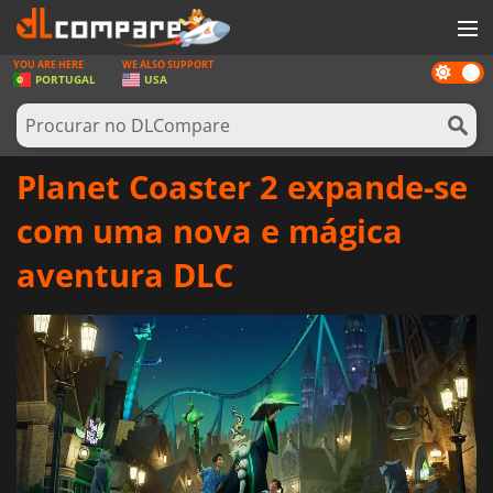
YOU ARE HERE
WE ALSO SUPPORT
Dark
JOGOS
PORTUGAL
USA
mode
GAME CARDS
SOFTWARE
Planet Coaster 2 expande-se
REWARDS
com uma nova e mágica
HARDWARE
aventura DLC
NOTÍCIAS
ENTRAR OU REGISTAR