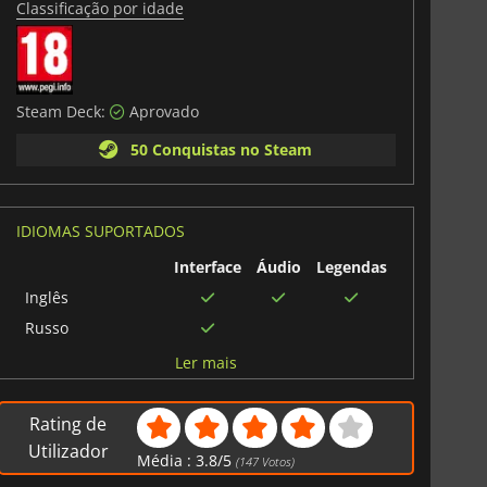
Classificação por idade
Steam Deck:
Aprovado
50 Conquistas no Steam
IDIOMAS SUPORTADOS
Interface
Áudio
Legendas
Inglês
Russo
Italiano
Ler mais
Alemão
Espanhol
Rating de
Francês
Utilizador
Média :
3.8
/
5
(
147
Votos)
Japonês