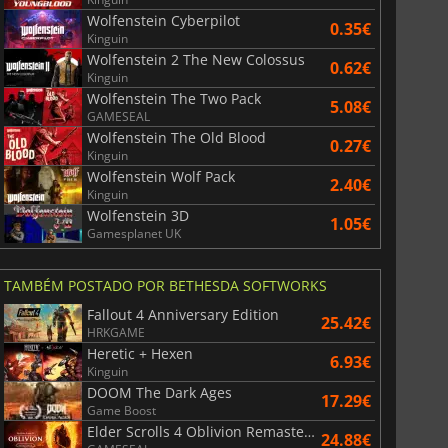
Wolfenstein Cyberpilot
0.35€
Kinguin
Wolfenstein 2 The New Colossus
0.62€
Kinguin
Wolfenstein The Two Pack
5.08€
GAMESEAL
Wolfenstein The Old Blood
0.27€
Kinguin
Wolfenstein Wolf Pack
2.40€
Kinguin
Wolfenstein 3D
1.05€
Gamesplanet UK
TAMBÉM POSTADO POR BETHESDA SOFTWORKS
Fallout 4 Anniversary Edition
25.42€
HRKGAME
36.40
€
41.06
€
Heretic + Hexen
6.93€
Kinguin
DOOM The Dark Ages
17.29€
Game Boost
Elder Scrolls 4 Oblivion Remastered
24.88€