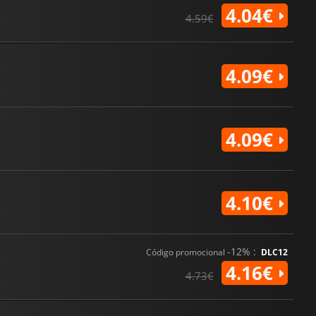
4.04€
4.59€
4.09€
4.09€
4.10€
-12% :
Código promocional
DLC12
4.16€
4.73€