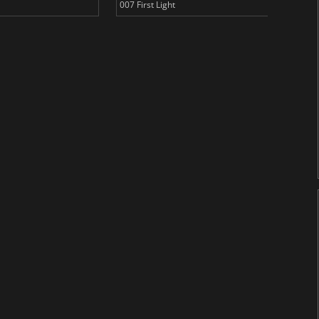
007 First Light
Baldu