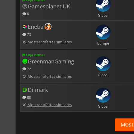
Gamesplanet UK
6
Global
Eneba
73
Mostrar ofertas similares
Europe
LOJA OFICIAL
GreenmanGaming
72
Global
Mostrar ofertas similares
Difmark
80
Mostrar ofertas similares
Global
MOST