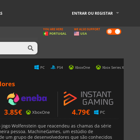
AS
ENTRAR OU REGISTAR
YOU ARE HERE
WE ALSO SUPPORT
Dark
PORTUGAL
USA
mode
PC
PS4
XboxOne
Xbox Series X
dores
3.85
€
4.79
€
XboxOne
PC
 jogo Wolfenstein que reacendeu as chamas da série
meira pessoa. MachineGames, um estúdio de
r de um grupo de desenvolvedores que são conhecidos