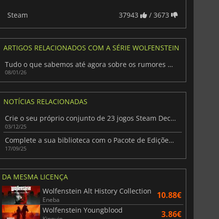
Steam
37943
/ 3673
ARTIGOS RELACIONADOS COM A SÉRIE WOLFENSTEIN
Tudo o que sabemos até agora sobre os rumores de Wolfenstein 3
08/01/26
NOTÍCIAS RELACIONADAS
Crie o seu próprio conjunto de 23 jogos Steam Deck com o novo pacote da Fanatical
03/12/25
Complete a sua biblioteca com o Pacote de Edições Especiais tudo-em-um da Fanatical
17/09/25
DA MESMA LICENÇA
Wolfenstein Alt History Collection
10.88€
Eneba
Wolfenstein Youngblood
3.86€
Kinguin