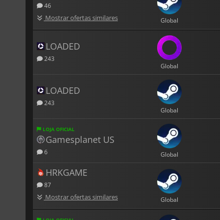
46
Mostrar ofertas similares
Global
LOADED
243
Global
LOADED
243
Global
LOJA OFICIAL
Gamesplanet US
6
Global
HRKGAME
87
Mostrar ofertas similares
Global
LOJA OFICIAL