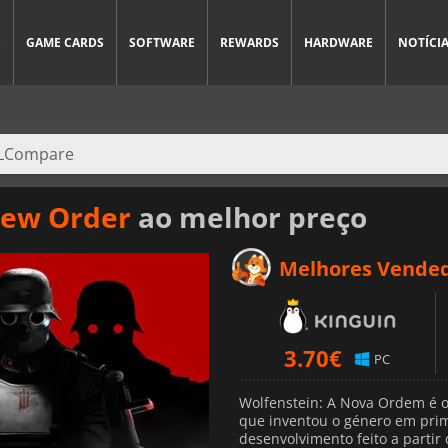
S
GAME CARDS
SOFTWARE
REWARDS
HARDWARE
NOTÍCI
New Order
ao melhor preço
Melhores Vende
3.70
€
PC
Wolfenstein: A Nova Ordem é o
que inventou o género em pri
desenvolvimento feito a parti