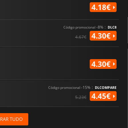
4.18€
-8% :
Código promocional
DLC8
4.30€
4.67€
4.30€
-15% :
Código promocional
DLCOMPARE
4.45€
5.23€
RAR TUDO