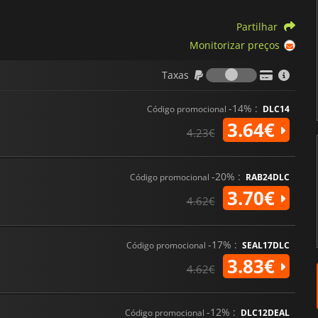
Partilhar
Monitorizar preços
Taxas
Taxas
-14% :
Código promocional
DLC14
3.64€
4.23€
-20% :
Código promocional
RAB24DLC
3.70€
4.62€
-17% :
Código promocional
SEAL17DLC
3.83€
4.62€
-12% :
Código promocional
DLC12DEAL