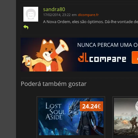
sandra80
17/02/2014, 23:22
em
dlcompare.fr
A Nova Ordem, eles são óptimos. Dá-lhe vontade de
Poderá também gostar
24.24
€