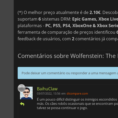
(*) O melhor preço atualmente é de
2.10€
. Descob
suportam
6
sistemas DRM:
Epic Games, Xbox Liv
plataformas -
PC, PS5, PS4, XboxOne & Xbox Seri
ferramenta de comparação de preços identificou
feedback de usuários, com
2
comentários já compa
Comentários sobre Wolfenstein: The
Pode deixar um comentário ou responder a uma mensagem ao
BaihuClaw
03/07/2022, 13:56
em
dlcompare.com
É um pouco difícil distinguir os inimigos escondidos 
más. Os cães robôs ocasionais que se encontram pod
talvez se possa continuar o jogo.