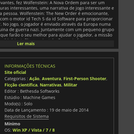
tivantes, fez Wolfenstein: A Nova Ordem para ser um
uras interessantes, uma narrativa de jogo interessante e
a pessoa. Wolfenstein: The New Order é emocionante,
 com o motor id Tech 5 da id Software para proporcionar
r. No jogo, o jogador é enviado através da Europa numa
uina de guerra nazi. Juntamente com um pequeno grupo
que farão o seu melhor para ajudar o jogador, a missão
rá início. Infiltrar as instalações mais fortemente
Ler mais
nazistas de alta tecnologia e assumir o comando de
 a Terra. Wolfenstein: A Nova Ordem apresenta acção
mbientes diferentes que são destinados a desafiar o
 à beira-mar localizada na costa báltica, envolva-se na
INFORMAÇÕES TÉCNICAS
e as máquinas de guerra nazis e muito mais. Acção em
Site oficial
ca falta. A acção intensa e as aventuras emocionantes
te narração do jogo que o mergulhará no jogo e nas
Categorias :
Ação
,
Aventura
,
First-Person Shooter
,
: A Nova Ordem está numa linha temporal alternativa
Ficção científica
,
Narrativas
,
Militar
itado por um inimigo bem conhecido, que distorceu e
Editor : Bethesda Softworks
a baixo. Há muitas armas de destruição em Wolfenstein:
Estúdio : Machine Games
alação de pesquisa secreta ou um esconderijo de
Modo(s) : Solo
quirir mais armas para o seu arsenal. Vá cara a cara
Data de Lançamento : 19 de maio de 2014
as, os Super Soldados de tartaruga e as habilidosas
r-lhes quem manda.
Requisitos de Sistema
Mínimo
OS:
Win XP / Vista / 7 / 8