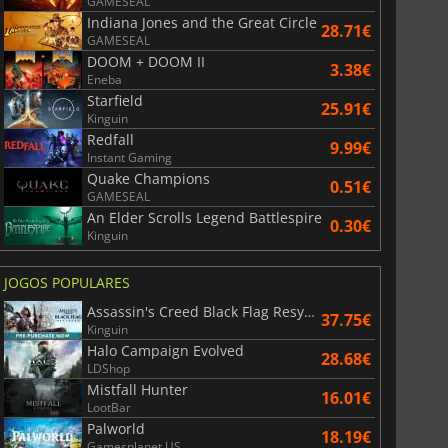
GAMESEAL
r's Gate 3
Elden Ring
Indiana Jones and the Great Circle
28.71€
GAMESEAL
DOOM + DOOM II
3.38€
Eneba
Starfield
25.91€
Kinguin
Redfall
9.99€
Instant Gaming
Quake Champions
0.51€
GAMESEAL
An Elder Scrolls Legend Battlespire
0.30€
Kinguin
JOGOS POPULARES
Assassin's Creed Black Flag Resynced
37.75€
Kinguin
Halo Campaign Evolved
28.68€
LDShop
Mistfall Hunter
16.01€
LootBar
Palworld
18.19€
Gamesplanet US