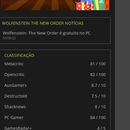
WOLFENSTEIN THE NEW ORDER NOTÍCIAS
Wolfenstein: The New Order é gratuito no PC
03/06/22
CLASSIFICAÇÃO
Metacritic
81 / 100
Opencritic
82 / 100
AusGamers
8.7 / 10
Destructoid
7.5 / 10
Shacknews
8 / 10
PC Gamer
84 / 100
GamesRadar+
4 / 5