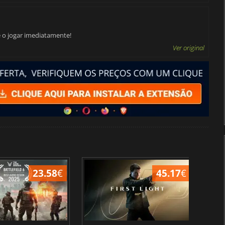
 o jogar imediatamente!
Ver original
23.58
€
45.17
€