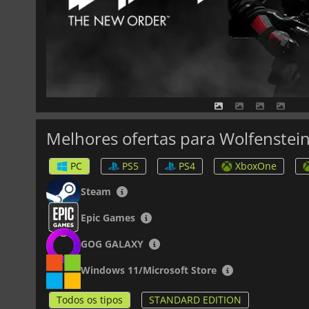
Melhores ofertas para Wolfenstei
PC
PS5
PS4
XboxOne
Steam
Epic Games
GOG GALAXY
Windows 11/Microsoft Store
Todos os tipos
STANDARD EDITION