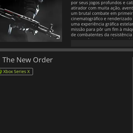
por seus jogos profundos e ca
atirador com muita ação, avent
um brutal combate em primeir
cinematográfico e renderizado
uma experiência gráfica estela
missão para pôr um fim à máq
de combatentes da resistência 
para acabar com o plano nazi te
protegidas, enfrentar legiões 
super-armas que conquistaram
imensa em muitos cenários e a
n The New Order
jogador. Tempere uma fortaleza
exploração submarina, control
Xbox Series X
Wolfenstein: A Nova Ordem nun
são acompanhadas pela cativan
suas personagens. Wolfenstein
dos anos 60, onde o mundo é d
virou a história de cabeça par
A Nova Ordem. Invada uma inst
armas altamente seguro para ad
contra os enormes robôs nazist
tropas de choque para mostra