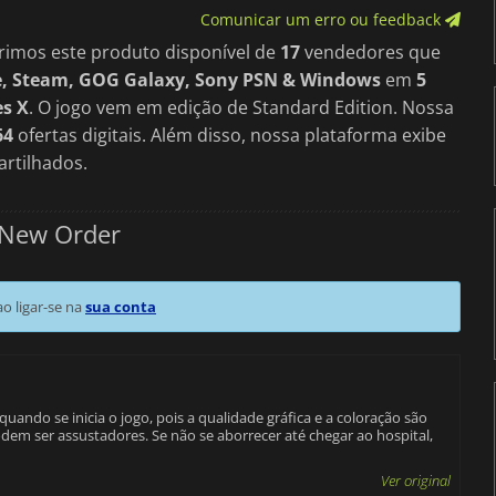
Comunicar um erro ou feedback
rimos este produto disponível de
17
vendedores que
e, Steam, GOG Galaxy, Sony PSN & Windows
em
5
es X
. O jogo vem em edição de Standard Edition. Nossa
64
ofertas digitais. Além disso, nossa plataforma exibe
rtilhados.
 New Order
 ligar-se na
sua conta
quando se inicia o jogo, pois a qualidade gráfica e a coloração são
em ser assustadores. Se não se aborrecer até chegar ao hospital,
Ver original